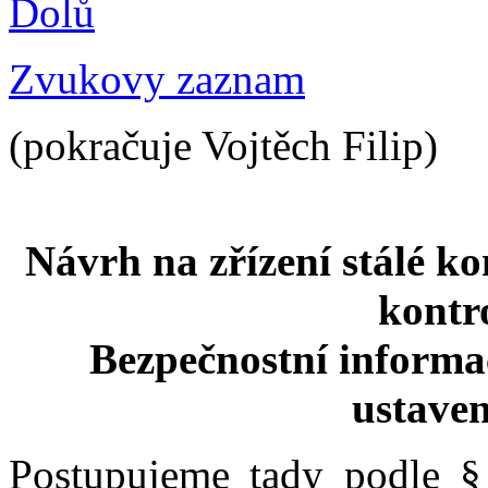
Dolů
Zvukovy zaznam
(pokračuje Vojtěch Filip)
Návrh na zřízení stálé k
kontro
Bezpečnostní informač
ustaven
Postupujeme tady podle §