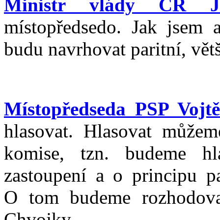
Ministr vlády ČR J
místopředsedo. Jak jsem a
budu navrhovat paritní, vět
Místopředseda PSP Vojtě
hlasovat. Hlasovat můžem
komise, tzn. budeme hl
zastoupení a o principu pa
O tom budeme rozhodova
Chvojky.