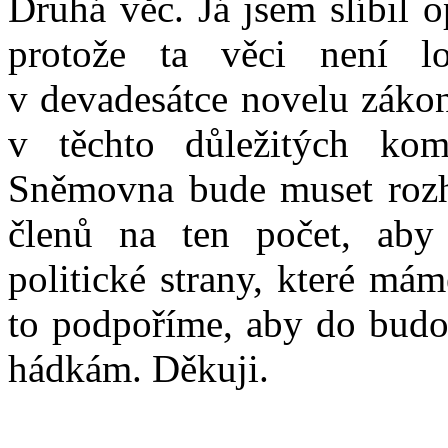
Druhá věc. Já jsem slíbil o
protože ta věci není l
v devadesátce novelu zákon
v těchto důležitých kom
Sněmovna bude muset rozh
členů na ten počet, aby
politické strany, které má
to podpoříme, aby do budo
hádkám. Děkuji.