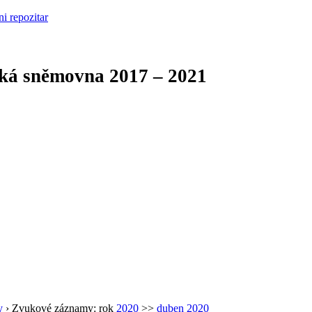
cká sněmovna
2017 – 2021
y
›
Zvukové záznamy: rok
2020
>>
duben 2020