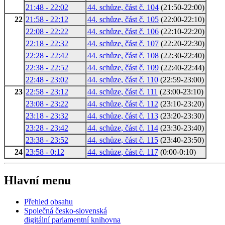
21:48 - 22:02
44. schůze, část č. 104
(21:50-22:00)
22
21:58 - 22:12
44. schůze, část č. 105
(22:00-22:10)
22:08 - 22:22
44. schůze, část č. 106
(22:10-22:20)
22:18 - 22:32
44. schůze, část č. 107
(22:20-22:30)
22:28 - 22:42
44. schůze, část č. 108
(22:30-22:40)
22:38 - 22:52
44. schůze, část č. 109
(22:40-22:44)
22:48 - 23:02
44. schůze, část č. 110
(22:59-23:00)
23
22:58 - 23:12
44. schůze, část č. 111
(23:00-23:10)
23:08 - 23:22
44. schůze, část č. 112
(23:10-23:20)
23:18 - 23:32
44. schůze, část č. 113
(23:20-23:30)
23:28 - 23:42
44. schůze, část č. 114
(23:30-23:40)
23:38 - 23:52
44. schůze, část č. 115
(23:40-23:50)
24
23:58 - 0:12
44. schůze, část č. 117
(0:00-0:10)
Hlavní menu
Přehled obsahu
Společná česko-slovenská
digitální parlamentní knihovna