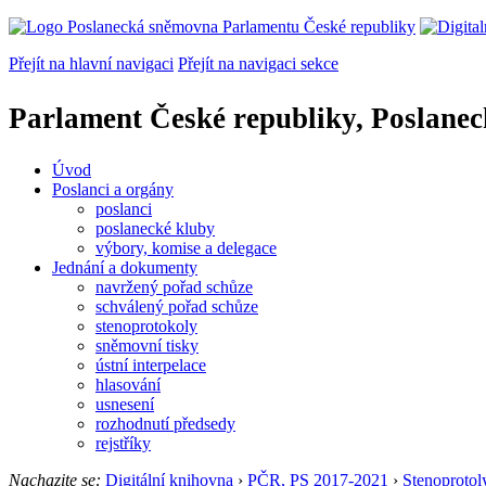
Přejít na hlavní navigaci
Přejít na navigaci sekce
Parlament České republiky, Poslane
Úvod
Poslanci a orgány
poslanci
poslanecké kluby
výbory, komise a delegace
Jednání a dokumenty
navržený pořad schůze
schválený pořad schůze
stenoprotokoly
sněmovní tisky
ústní interpelace
hlasování
usnesení
rozhodnutí předsedy
rejstříky
Nachazite se:
Digitální knihovna
›
PČR, PS 2017-2021
›
Stenoprotol