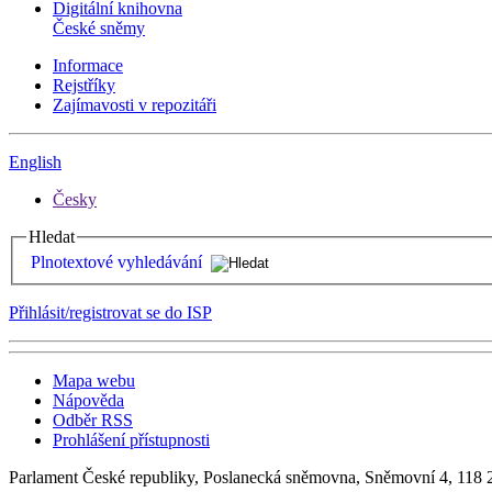
Digitální knihovna
České sněmy
Informace
Rejstříky
Zajímavosti v repozitáři
English
Česky
Hledat
Plnotextové vyhledávání
Přihlásit/registrovat se do ISP
Mapa webu
Nápověda
Odběr RSS
Prohlášení přístupnosti
Parlament České republiky, Poslanecká sněmovna, Sněmovní 4, 118 2