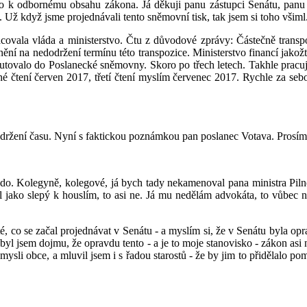
ebo k odbornému obsahu zákona. Já děkuji panu zástupci Senátu, panu
 Už když jsme projednávali tento sněmovní tisk, tak jsem si toho všiml
racovala vláda a ministerstvo. Čtu z důvodové zprávy: Částečně tran
ní na nedodržení termínu této transpozice. Ministerstvo financí jakož
utovalo do Poslanecké sněmovny. Skoro po třech letech. Takhle pracuje
hé čtení červen 2017, třetí čtení myslím červenec 2017. Rychle za sebo
održení času. Nyní s faktickou poznámkou pan poslanec Votava. Prosím
do. Kolegyně, kolegové, já bych tady nekamenoval pana ministra Pilné
jako slepý k houslím, to asi ne. Já mu nedělám advokáta, to vůbec ne, 
 co se začal projednávat v Senátu - a myslím si, že v Senátu byla oprav
nabyl jsem dojmu, že opravdu tento - a je to moje stanovisko - zákon asi
ysli obce, a mluvil jsem i s řadou starostů - že by jim to přidělalo po