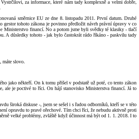
 Vystrčilovi, za informace, které nám tady komplexně a velmi dobře,
.
sponovaná směrnice EU ze dne 8. listopadu 2011. První datum. Druhé
to gestor tohoto zákona je povinno předložit návrh právní úpravy v co
 Ministerstvo financí. No a potom jsme byli svědky té klasiky - tlačí
u. A důsledky tohoto - jak bylo častokrát rádo říkáno - paskvilu tady
, máte slovo.
ho jako někteří. On k tomu přišel v podstatě už poté, co tento zákon
ale je poctivé to říci. On hájí stanovisko Ministerstva financí. Já to
du široká diskuse -, jsem se sešel i s řadou odborníků, kteří se v této
 není opravdu to pravé ořechové. Tím chci říci, že nebudu aktivně proti
měrně velké problémy, zvláště když účinnost má být od 1. 1. 2018. I to