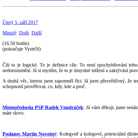
Úterý 5. září 2017
Minulý
Dolů
Další
(16.50 hodin)
(pokračuje Vystrčil)
Čili to je logické. To je definice cíle. To není zpochybňování to
nedorozumění. Já si myslím, že to je úmyslné mlžení a zakrývání prav
A druhá věc, kterou jsem zapomněl říci. Já jsem přesvědčený, že ten
schopností prověřovat, co, kdy, kde a proč.
Místopředseda PSP Radek Vondráček
: Já vám děkuji, pane sená
máte slovo.
Poslanec Martin Novotný
: Kolegyně a kolegové, potenciální důsle