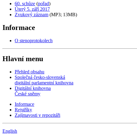
60. schůze
(
pořad
)
Úterý 5. září 2017
Zvukový záznam
(MP3; 13MB)
Informace
O stenoprotokolech
Hlavní menu
Přehled obsahu
Společná česko-slovenská
digitální parlamentní knihovna
Digitální knihovna
České sněmy
Informace
Rejstříky
Zajímavosti v repozitáři
English