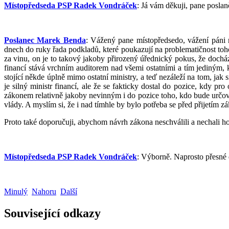
Místopředseda PSP Radek Vondráček
: Já vám děkuji, pane posla
Poslanec Marek Benda
: Vážený pane místopředsedo, vážení páni m
dnech do ruky řada podkladů, které poukazují na problematičnost toh
za vinu, on je to takový jakoby přirozený úřednický pokus, že dochá
financí stává vrchním auditorem nad všemi ostatními a tím jediným, 
stojící někde úplně mimo ostatní ministry, a teď nezáleží na tom, jak s
je silný ministr financí, ale že se fakticky dostal do pozice, kdy pro
zákonem relativně jakoby nevinným i do pozice toho, kdo bude určovat
vlády. A myslím si, že i nad tímhle by bylo potřeba se před přijetím zá
Proto také doporučuji, abychom návrh zákona neschválili a nechali ho 
Místopředseda PSP Radek Vondráček
: Výborně. Naprosto přesné 
Minulý
Nahoru
Další
Související odkazy