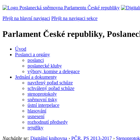
Přejít na hlavní navigaci
Přejít na navigaci sekce
Parlament České republiky, Poslane
Úvod
Poslanci a orgány
poslanci
poslanecké kluby
výbory, komise a delegace
Jednání a dokumenty
navržený pořad schůze
schválený pořad schůze
stenoprotokoly
sněmovní tisky
ústní interpelace
hlasování
usnesení
rozhodnutí předsedy
rejstříky
Nacházíte se:
Digitální knihovna
›
PČR, PS 2013-2017
›
Stenoprotok