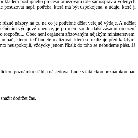
ším příkladem postupného procesu omezování role samospráv a volených
e posuzovat např. potřeba, která má být uspokojena, a údaje, které ji
 různé názory na to, na co je potřebné dělat veřejné výdaje. A udělat
utečněním výdajové operace, je po mém soudu další zásadní omezení
ého rozpočtu... Obec není orgánem zřizovaným nějakým ministerstvem,
kampaň, kterou teď budete realizovat, která se realizuje před každými
to neuspokojili, vždycky jenom říkali: do toho se nebudeme plést. Já
aktickou poznámku stáhl a následovat bude s faktickou poznámkou pan
snažit dodržet čas.