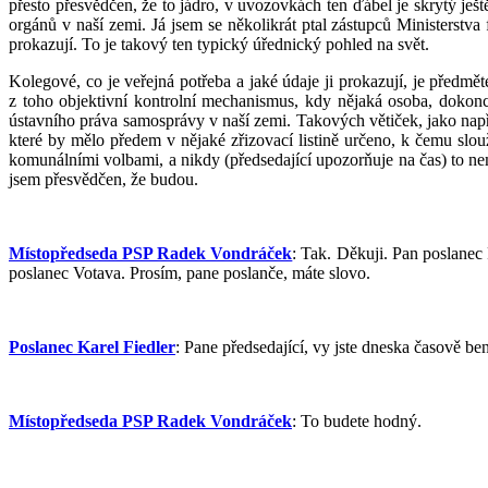
přesto přesvědčen, že to jádro, v uvozovkách ten ďábel je skrytý je
orgánů v naší zemi. Já jsem se několikrát ptal zástupců Ministerstva
prokazují. To je takový ten typický úřednický pohled na svět.
Kolegové, co je veřejná potřeba a jaké údaje ji prokazují, je předmě
z toho objektivní kontrolní mechanismus, kdy nějaká osoba, dokon
ústavního práva samosprávy v naší zemi. Takových větiček, jako nap
které by mělo předem v nějaké zřizovací listině určeno, k čemu slouž
komunálními volbami, a nikdy (předsedající upozorňuje na čas) to ne
jsem přesvědčen, že budou.
Místopředseda PSP Radek Vondráček
: Tak. Děkuji. Pan poslanec
poslanec Votava. Prosím, pane poslanče, máte slovo.
Poslanec Karel Fiedler
: Pane předsedající, vy jste dneska časově be
Místopředseda PSP Radek Vondráček
: To budete hodný.