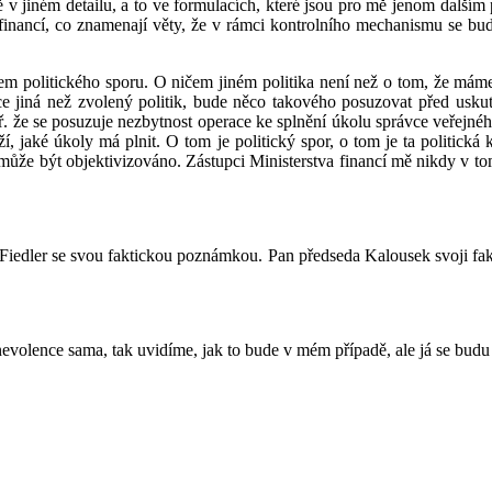
ště v jiném detailu, a to ve formulacích, které jsou pro mě jenom dal
 financí, co znamenají věty, že v rámci kontrolního mechanismu se bud
tem politického sporu. O ničem jiném politika není než o tom, že máme
ce jiná než zvolený politik, bude něco takového posuzovat před usk
ř. že se posuzuje nezbytnost operace ke splnění úkolu správce veřejn
í, jaké úkoly má plnit. O tom je politický spor, o tom je ta politická 
může být objektivizováno. Zástupci Ministerstva financí mě nikdy v tom
 Fiedler se svou faktickou poznámkou. Pan předseda Kalousek svoji f
nevolence sama, tak uvidíme, jak to bude v mém případě, ale já se budu 