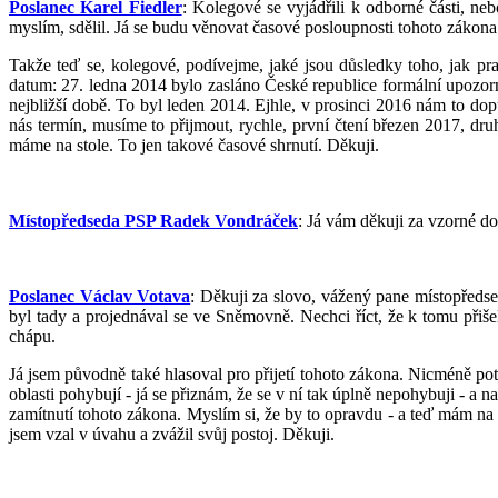
Poslanec Karel Fiedler
: Kolegové se vyjádřili k odborné části, n
myslím, sdělil. Já se budu věnovat časové posloupnosti tohoto zákona.
Takže teď se, kolegové, podívejme, jaké jsou důsledky toho, jak p
datum: 27. ledna 2014 bylo zasláno České republice formální upozorně
nejbližší době. To byl leden 2014. Ejhle, v prosinci 2016 nám to dop
nás termín, musíme to přijmout, rychle, první čtení březen 2017, dru
máme na stole. To jen takové časové shrnutí. Děkuji.
Místopředseda PSP Radek Vondráček
: Já vám děkuji za vzorné d
Poslanec Václav Votava
: Děkuji za slovo, vážený pane místopředse
byl tady a projednával se ve Sněmovně. Nechci říct, že k tomu přišel 
chápu.
Já jsem původně také hlasoval pro přijetí tohoto zákona. Nicméně poté,
oblasti pohybují - já se přiznám, že se v ní tak úplně nepohybuji - a 
zamítnutí tohoto zákona. Myslím si, že by to opravdu - a teď mám na m
jsem vzal v úvahu a zvážil svůj postoj. Děkuji.