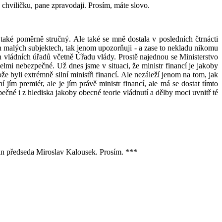
chviličku, pane zpravodaji. Prosím, máte slovo.
také poměrně stručný. Ale také se mně dostala v posledních čtrnácti
h malých subjektech, tak jenom upozorňuji - a zase to nekladu nikomu
h vládních úřadů včetně Úřadu vlády. Prostě najednou se Ministerstvo
lmi nebezpečné. Už dnes jsme v situaci, že ministr financí je jakoby
ože byli extrémně silní ministři financí. Ale nezáleží jenom na tom, jak
í jím premiér, ale je jím právě ministr financí, ale má se dostat tímto
čné i z hlediska jakoby obecné teorie vládnutí a dělby moci uvnitř té
an předseda Miroslav Kalousek. Prosím. ***