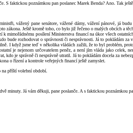
nče. S faktickou poznámkou pan poslanec Marek Benda? Ano. Tak ještě 
inistři, vážený pane senátore, vážené dámy, vážení pánové, já budu 
oto zákona. Ještě kromě toho, co bylo již řečeno o malých obcích a těc
zí k mimořádnému posílení Ministerstva financí na úkor všech ostatníc
kdo bude rozhodovat o správnosti či nesprávnosti. Já to pokládám za ve
ilně. I když jsme teď v několika vládách zažili, že to byl problém, prot
 ostatní je nejenom určovatelem peněz, a není jím vláda jako celek, nen
, kdo je správně či nesprávně utratil. Já to pokládám docela za nebezpe
kona o řízení a kontrole veřejných financí ještě zamyslet.
na příští volební období.
dvě minuty. Já vám děkuji, pane poslanče. A s faktickou poznámkou p