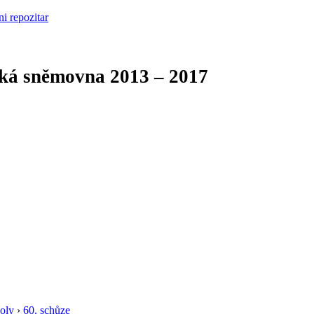
cká sněmovna
2013 – 2017
oly
›
60. schůze