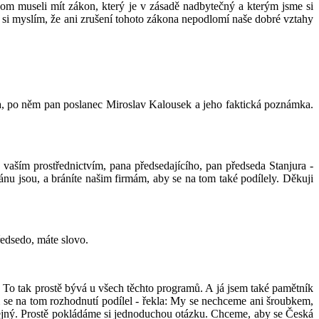
chom museli mít zákon, který je v zásadě nadbytečný a kterým jsme si
 si myslím, že ani zrušení tohoto zákona nepodlomí naše dobré vztahy
a, po něm pan poslanec Miroslav Kalousek a jeho faktická poznámka.
 vaším prostřednictvím, pana předsedajícího, pan předseda Stanjura -
ánu jsou, a bráníte našim firmám, aby se na tom také podílely. Děkuji
edsedo, máte slovo.
 To tak prostě bývá u všech těchto programů. A já jsem také pamětník
m se na tom rozhodnutí podílel - řekla: My se nechceme ani šroubkem,
tejný. Prostě pokládáme si jednoduchou otázku. Chceme, aby se Česká