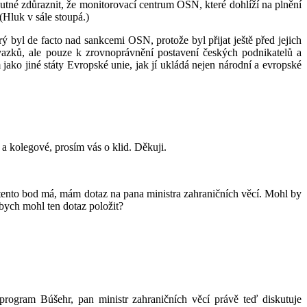
tné zdůraznit, že monitorovací centrum OSN, které dohlíží na plnění
(Hluk v sále stoupá.)
ý byl de facto nad sankcemi OSN, protože byl přijat ještě před jejich
azků, ale pouze k zrovnoprávnění postavení českých podnikatelů a
jako jiné státy Evropské unie, jak jí ukládá nejen národní a evropské
a kolegové, prosím vás o klid. Děkuji.
 tento bod má, mám dotaz na pana ministra zahraničních věcí. Mohl by
abych mohl ten dotaz položit?
program Búšehr, pan ministr zahraničních věcí právě teď diskutuje