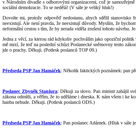
v Národním divadle s odborovými organizacemi, což je samozřejmě a
sociální demokracie. To se nedělá! (V sále je veliký hluk!)
Dovolte mi, protože odpověď nedostanu, abych sdělil stanovisko f
neexistují. Ale není pravda, že neexistují důvody. Myslím, že bychom
neformální cestou s tím, že by nerada viděla zrušení tohoto návrhu. Je
Jedna z věcí, za kterou rád kdykoliv pochválím jako opoziční politik
mě mrzí, že teď na poslední schůzi Poslanecké sněmovny tento zákon 
jde o prachy. Děkuji. (Potlesk poslanců TOP 09.)
Předseda PSP Jan Hamáček
: Několik faktických poznámek: pan p
Poslanec Zbyněk Stanjura
: Děkuji za slovo. Pan ministr zahájil 
zákona odmítli, a věřím, že to uděláme i dneska. K nám všem i ke ko
hanba nebude. Děkuji. (Potlesk poslanců ODS.)
Předseda PSP Jan Hamáček
: Pan poslanec Adámek. (Hluk v sále je 