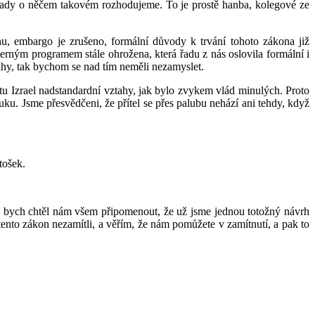
 tady o něčem takovém rozhodujeme. To je prostě hanba, kolegové ze
u, embargo je zrušeno, formální důvody k trvání tohoto zákona již
derným programem stále ohrožena, která řadu z nás oslovila formální i
ztahy, tak bychom se nad tím neměli nezamyslet.
átu Izrael nadstandardní vztahy, jak bylo zvykem vlád minulých. Proto
u. Jsme přesvědčeni, že přítel se přes palubu nehází ani tehdy, když
tošek.
 Já bych chtěl nám všem připomenout, že už jsme jednou totožný návrh
ento zákon nezamítli, a věřím, že nám pomůžete v zamítnutí, a pak to