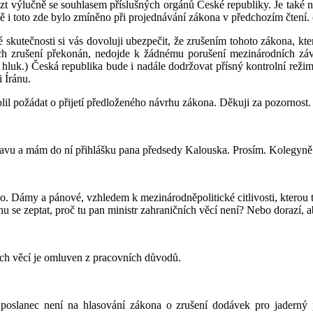
 výlučně se souhlasem příslušných orgánů České republiky. Je také nu
ě i toto zde bylo zmíněno při projednávání zákona v předchozím čtení. 
kutečnosti si vás dovoluji ubezpečit, že zrušením tohoto zákona, kter
ch zrušení překonán, nedojde k žádnému porušení mezinárodních záv
 hluk.) Česká republika bude i nadále dodržovat přísný kontrolní režim 
 Íránu.
lil požádat o přijetí předloženého návrhu zákona. Děkuji za pozornost.
ravu a mám do ní přihlášku pana předsedy Kalouska. Prosím. Kolegyně 
do. Dámy a pánové, vzhledem k mezinárodněpolitické citlivosti, kterou
u se zeptat, proč tu pan ministr zahraničních věcí není? Nebo dorazí, 
ích věcí je omluven z pracovních důvodů.
o poslanec není na hlasování zákona o zrušení dodávek pro jaderný 