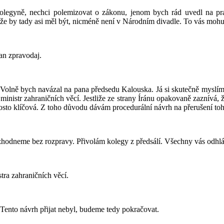
olegyně, nechci polemizovat o zákonu, jenom bych rád uvedl na pr
že by tady asi měl být, nicméně není v Národním divadle. To vás mohu
an zpravodaj.
 Volně bych navázal na pana předsedu Kalouska. Já si skutečně myslím, 
 ministr zahraničních věcí. Jestliže ze strany Íránu opakovaně zaznívá
rosto klíčová. Z toho důvodu dávám procedurální návrh na přerušení toh
ozhodneme bez rozpravy. Přivolám kolegy z předsálí. Všechny vás odhlá
tra zahraničních věcí.
. Tento návrh přijat nebyl, budeme tedy pokračovat.