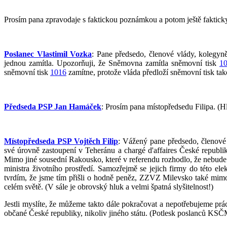
Prosím pana zpravodaje s faktickou poznámkou a potom ještě fakticky
Poslanec Vlastimil Vozka
: Pane předsedo, členové vlády, kolegyně
jednou zamítla. Upozorňuji, že Sněmovna zamítla sněmovní tisk
1
sněmovní tisk
1016
zamítne, protože vláda předloží sněmovní tisk tak
Předseda PSP Jan Hamáček
: Prosím pana místopředsedu Filipa. (Hl
Místopředseda PSP Vojtěch Filip
: Vážený pane předsedo, členové 
své úrovně zastoupení v Teheránu a chargé d'affaires České republi
Mimo jiné sousední Rakousko, které v referendu rozhodlo, že nebude
ministra životního prostředí. Samozřejmě se jejich firmy do této el
tvrdím, že jsme tím přišli o hodně peněz, ZZVZ Milevsko také mimo j
celém světě. (V sále je obrovský hluk a velmi špatná slyšitelnost!)
Jestli myslíte, že můžeme takto dále pokračovat a nepotřebujeme prác
občané České republiky, nikoliv jiného státu. (Potlesk poslanců KSČ