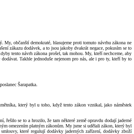
. My, občanští demokraté, hlasujeme proti tomuto návrhu zákona ne
šení zákazu dodávek, a to jsou jakoby dvakrát negace, pokusím se to
dyby tento návrh zákona prošel, tak mohou. My, kteří nechceme, aby
dodávat. Takhle jednoduše nejenom pro nás, ale i pro ty, kteří by to
poslanec Šarapatka.
ětníka, který byl u toho, když tento zákon vznikal, jako náměstek
í, řešilo se to a hrozilo, že tam některé země opravdu dodají jaderné
žádným omezením platným zákonům. My jsme si udělali zákon, který byl
smlouvy, které regulují dodávky jaderných zařízení, dodávky zboží