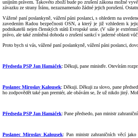
unijním právem. Takovéto zboží bude po zrušení zákona možné vyvézt
závazku ze strany Íránu, nezaznamenalo žádné jejich porušení. Ostatn
Vážené paní poslankyně, vážení páni poslanci, s ohledem na uvedené s
zavedením Radou bezpečnosti OSN, a který je již vzhledem k jeji
podnikatelů nejen členských států Evropské unie. (V sále je extrémní
právo, ale také zmíněná dohoda o zrušení sankcí v jaderné oblasti vůči
Proto bych si vás, vážené paní poslankyně, vážení páni poslanci, dovo
Předseda PSP Jan Hamáček
: Děkuji, pane ministře. Otevírám rozp
Poslanec Miroslav Kalousek
: Děkuji. Děkuji za slovo, pane předse
ho zodpovědět také pan premiér, ale obávám se, že už nikdo jiný. Moh
Předseda PSP Jan Hamáček
: Pane předsedo, pan ministr zahraničn
Poslanec Miroslav Kalousek
: Pan ministr zahraničních věcí jak