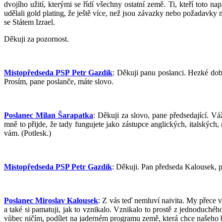
dvojího užití, kterými se řídí všechny ostatní země. Ti, kteří toto
udělali gold plating, že ještě více, než jsou závazky nebo požadavk
se Státem Izrael.
Děkuji za pozornost.
Místopředseda PSP Petr Gazdík
: Děkuji panu poslanci. Hezké do
Prosím, pane poslanče, máte slovo.
Poslanec Milan Šarapatka
: Děkuji za slovo, pane předsedající. V
mně to přijde, že tady fungujete jako zástupce anglických, italských
vám. (Potlesk.)
Místopředseda PSP Petr Gazdík
: Děkuji. Pan předseda Kalousek, 
Poslanec Miroslav Kalousek
: Z vás teď nemluví naivita. My přece 
a také si pamatuji, jak to vznikalo. Vznikalo to prostě z jednoduch
vůbec ničím, podílet na jaderném programu země, která chce našeho 