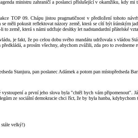
genda ministru zahraničí a poslanci příslušející v okamžiku, kdy mi
rakce TOP 09. Chápu jistou pragmatičnost v předložení tohoto návrh
 se měli pokusit reflektovat názory země, která se cítí být íránským ja
-li to země, která s námi udržuje desítky let nadstandardní přátelské v
 vládu, je fakt, že po celou dobu svého mandátu udržovala s vládou St
předkládá, a prosím všechny, abychom zvážili, zda pro to zvedneme ruk
ředseda Stanjura, pan poslanec Adámek a potom pan místopředseda Bar
své vystoupení a první jeho slova byla "chtěl bych vám připomenout".
legům ze sociální demokracie chci říct, že by byla hanba, kdybychom t
stále velký!)