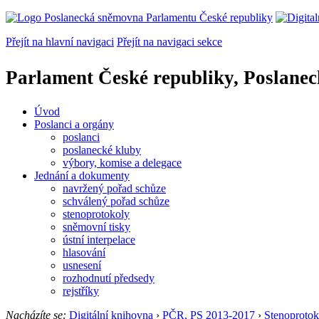
Přejít na hlavní navigaci
Přejít na navigaci sekce
Parlament České republiky, Poslane
Úvod
Poslanci a orgány
poslanci
poslanecké kluby
výbory, komise a delegace
Jednání a dokumenty
navržený pořad schůze
schválený pořad schůze
stenoprotokoly
sněmovní tisky
ústní interpelace
hlasování
usnesení
rozhodnutí předsedy
rejstříky
Nacházíte se:
Digitální knihovna
›
PČR, PS 2013-2017
›
Stenoprotok