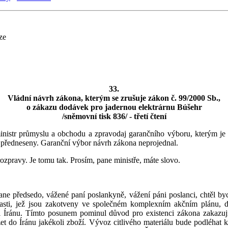
ze
33.
Vládní návrh zákona, kterým se zrušuje zákon č. 99/2000 Sb.,
o zákazu dodávek pro jadernou elektrárnu Búšehr
/sněmovní tisk 836/ - třetí čtení
ministr průmyslu a obchodu a zpravodaj garančního výboru, kterým je 
y předneseny. Garanční výbor návrh zákona neprojednal.
zpravy. Je tomu tak. Prosím, pane ministře, máte slovo.
e předsedo, vážené paní poslankyně, vážení páni poslanci, chtěl by
oblasti, jež jsou zakotveny ve společném komplexním akčním plánu,
ůči Íránu. Tímto posunem pominul důvod pro existenci zákona zakazu
t do Íránu jakékoli zboží. Vývoz citlivého materiálu bude podléhat 