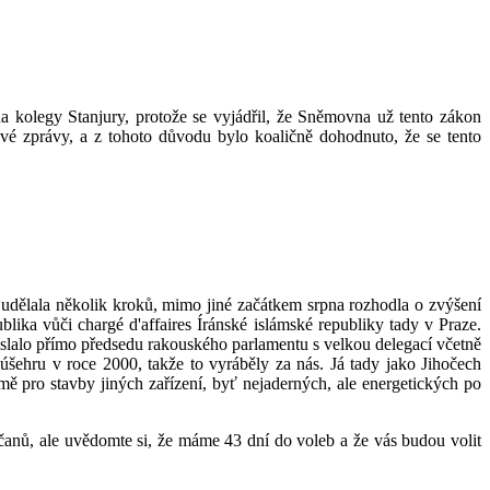
na kolegy Stanjury, protože se vyjádřil, že Sněmovna už tento zákon
vé zprávy, a z tohoto důvodu bylo koaličně dohodnuto, že se tento
í udělala několik kroků, mimo jiné začátkem srpna rozhodla o zvýšení
ika vůči chargé d'affaires Íránské islámské republiky tady v Praze.
slalo přímo předsedu rakouského parlamentu s velkou delegací včetně
Búšehru v roce 2000, takže to vyráběly za nás. Já tady jako Jihočech
mě pro stavby jiných zařízení, byť nejaderných, ale energetických po
občanů, ale uvědomte si, že máme 43 dní do voleb a že vás budou volit