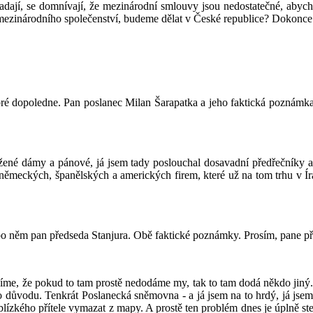
 napadají, se domnívají, že mezinárodní smlouvy jsou nedostatečné, aby
y mezinárodního společenství, budeme dělat v České republice? Dokonce
bré dopoledne. Pan poslanec Milan Šarapatka a jeho faktická poznámk
ážené dámy a pánové, já jsem tady poslouchal dosavadní předřečníky a
, německých, španělských a amerických firem, které už na tom trhu v Ír
po něm pan předseda Stanjura. Obě faktické poznámky. Prosím, pane př
víme, že pokud to tam prostě nedodáme my, tak to tam dodá někdo jiný.
ého důvodu. Tenkrát Poslanecká sněmovna - a já jsem na to hrdý, já jse
blízkého přítele vymazat z mapy. A prostě ten problém dnes je úplně s