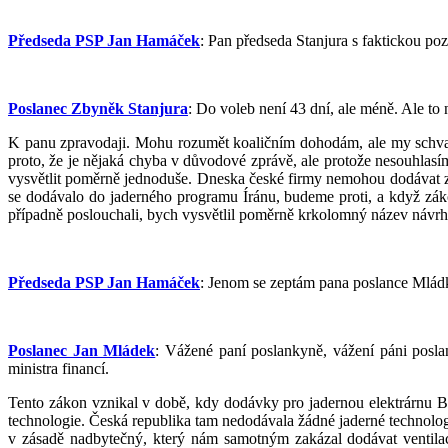
Předseda PSP Jan Hamáček
: Pan předseda Stanjura s faktickou p
Poslanec Zbyněk Stanjura
: Do voleb není 43 dní, ale méně. Ale to 
K panu zpravodaji. Mohu rozumět koaličním dohodám, ale my schval
proto, že je nějaká chyba v důvodové zprávě, ale protože nesouhlas
vysvětlit poměrně jednoduše. Dneska české firmy nemohou dodávat z
se dodávalo do jaderného programu Íránu, budeme proti, a když zákon
případně poslouchali, bych vysvětlil poměrně krkolomný název návrh
Předseda PSP Jan Hamáček
: Jenom se zeptám pana poslance Mládk
Poslanec Jan Mládek
: Vážené paní poslankyně, vážení páni posla
ministra financí.
Tento zákon vznikal v době, kdy dodávky pro jadernou elektrárnu Búše
technologie. Česká republika tam nedodávala žádné jaderné technolog
v zásadě nadbytečný, který nám samotným zakázal dodávat ventilac