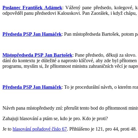
Poslanec František Adámek
: Vážený pane předsedo, kolegové, k
odpověděl panu předsedovi Kalouskovi. Pan Zaorálek, i když chápu, 
Předseda PSP Jan Hamáček
: Pan místopředseda Bartošek, potom p
Místopředseda PSP Jan Bartošek
: Pane předsedo, děkuji za slovo.
dání do kontextu je důležité a naprosto klíčové, aby zde byl přítomen
programu, myslím si, že přítomnost ministra zahraničních věcí je nap
Předseda PSP Jan Hamáček
: To je procedurální návrh, o kterém r
Návrh pana místopředsedy zní: přerušit tento bod do přítomnosti minis
Zahajuji hlasování a ptám se, kdo je pro. Kdo je proti?
Je to
hlasování pořadové číslo 67
. Přihlášeno je 121, pro 44, proti 48