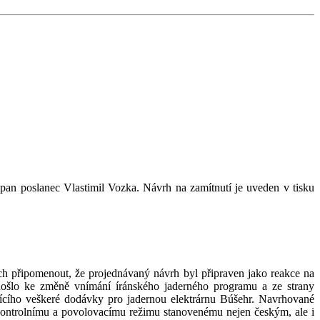
pan poslanec Vlastimil Vozka. Návrh na zamítnutí je uveden v tisku
ch připomenout, že projednávaný návrh byl připraven jako reakce na
 došlo ke změně vnímání íránského jaderného programu a ze strany
jícího veškeré dodávky pro jadernou elektrárnu Búšehr. Navrhované
kontrolnímu a povolovacímu režimu stanovenému nejen českým, ale i