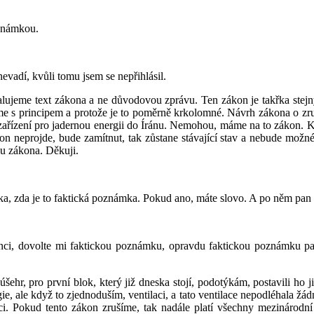
oznámkou.
nevadí, kvůli tomu jsem se nepřihlásil.
ujeme text zákona a ne důvodovou zprávu. Ten zákon je takřka stejný
íme s principem a protože je to poměrně krkolomné. Návrh zákona o zru
ařízení pro jadernou energii do Íránu. Nemohou, máme na to zákon. K
 neprojde, bude zamítnut, tak zůstane stávající stav a nebude možné 
u zákona. Děkuji.
a, zda je to faktická poznámka. Pokud ano, máte slovo. A po něm pan 
nci, dovolte mi faktickou poznámku, opravdu faktickou poznámku pam
hr, pro první blok, který již dneska stojí, podotýkám, postavili ho jin
ie, ale když to zjednoduším, ventilaci, a tato ventilace nepodléhala 
i. Pokud tento zákon zrušíme, tak nadále platí všechny mezinárodní 