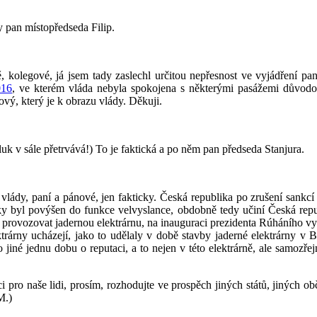
 pan místopředseda Filip.
, kolegové, já jsem tady zaslechl určitou nepřesnost ve vyjádření pa
016
, ve kterém vláda nebyla spokojena s některými pasážemi důvodo
ový, který je k obrazu vlády. Děkuji.
uk v sále přetrvává!) To je faktická a po něm pan předseda Stanjura.
vlády, paní a pánové, jen fakticky. Česká republika po zrušení sankc
ky byl povýšen do funkce velvyslance, obdobně tedy učiní Česká republ
 provozovat jadernou elektrárnu, na inauguraci prezidenta Rúháního vy
ektrárny ucházejí, jako to udělaly v době stavby jaderné elektrárny v 
iné jednu dobu o reputaci, a to nejen v této elektrárně, ale samozřej
i pro naše lidi, prosím, rozhodujte ve prospěch jiných států, jiných 
M.)