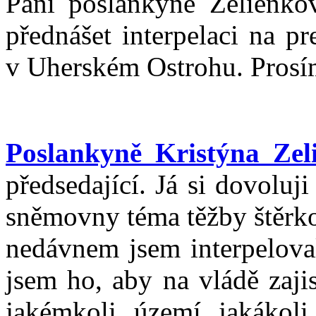
Paní poslankyně Zelienko
přednášet interpelaci na p
v Uherském Ostrohu. Prosí
Poslankyně Kristýna Zel
předsedající. Já si dovoluj
sněmovny téma těžby štěrk
nedávnem jsem interpeloval
jsem ho, aby na vládě zajis
jakémkoli území jakákol