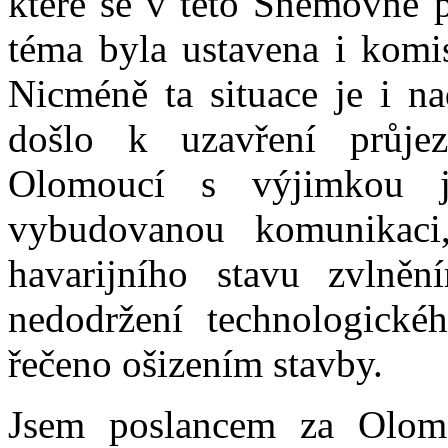
které se v této Sněmovně p
téma byla ustavena i komi
Nicméně ta situace je i na
došlo k uzavření průje
Olomoucí s výjimkou 
vybudovanou komunikaci
havarijního stavu zvlně
nedodržení technologické
řečeno ošizením stavby.
Jsem poslancem za Olomo