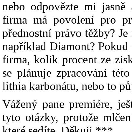
nebo odpovězte mi jasně a
firma má povolení pro pr
přednostní právo těžby? Je
například Diamont? Pokud t
firma, kolik procent ze zis
se plánuje zpracování tét
lithia karbonátu, nebo to p
Vážený pane premiére, ješ
tyto otázky, protože mlčen
které sedíte. Děkuji.***