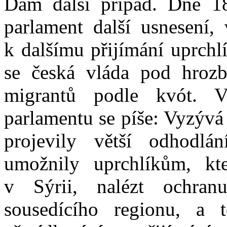
Dám další případ. Dne 18
parlament další usnesení,
k dalšímu přijímání uprchlí
se česká vláda pod hrozb
migrantů podle kvót. 
parlamentu se píše: Vyzývá
projevily větší odhodlá
umožnily uprchlíkům, kte
v Sýrii, nalézt ochran
sousedícího regionu, a 