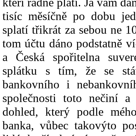
kteří řádně platí. Já vám dá
tisíc měsíčně po dobu je
splatí třikrát za sebou ne 1
tom účtu dáno podstatně ví
a Česká spořitelna suve
splátku s tím, že se st
bankovního i nebankovního
společnosti toto nečiní 
dohled, který podle méh
banka, vůbec takovýto pos