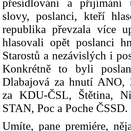
přesídlování a přijímání 
slovy, poslanci, kteří hla
republika převzala více u
hlasovali opět poslanci
Starostů a nezávislých i po
Konkrétně to byli poslan
Dlabajová za hnutí ANO, 
za KDU-ČSL, Štětina, N
STAN, Poc a Poche ČSSD.
Umíte, pane premiére, něja