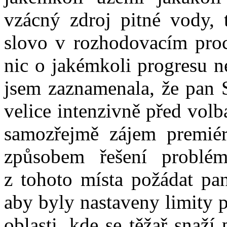
vzácný zdroj pitné vody, 
slovo v rozhodovacím proc
nic o jakémkoli progresu n
jsem zaznamenala, že pan S
velice intenzivně před volb
samozřejmě zájem premié
způsobem řešení problé
z tohoto místa požádat pan
aby byly nastaveny limity p
oblasti, kde se těžař snaží 