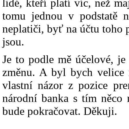
lidé, kteří platí víc, než ma
tomu jednou v podstatě ne
neplatiči, byť na účtu toho 
jsou.
Je to podle mě účelové, je
změnu. A byl bych velice r
vlastní názor z pozice pre
národní banka s tím něco m
bude pokračovat. Děkuji.