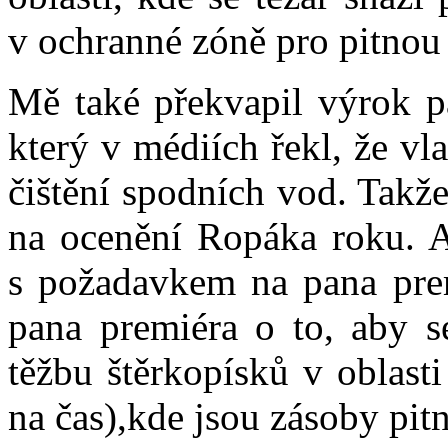
v ochranné zóně pro pitnou 
Mě také překvapil výrok pa
který v médiích řekl, že v
čištění spodních vod. Takž
na ocenění Ropáka roku. A
s požadavkem na pana prem
pana premiéra o to, aby se
těžbu štěrkopísků v oblast
na čas),kde jsou zásoby pit