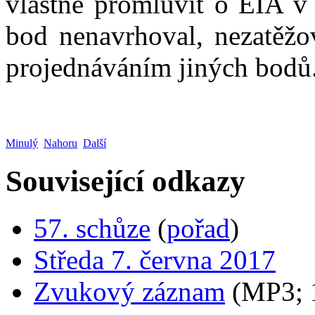
vlastně promluvit o EIA v 
bod nenavrhoval, nezatěž
projednáváním jiných bodů
Minulý
Nahoru
Další
Související odkazy
57. schůze
(
pořad
)
Středa 7. června 2017
Zvukový záznam
(MP3;