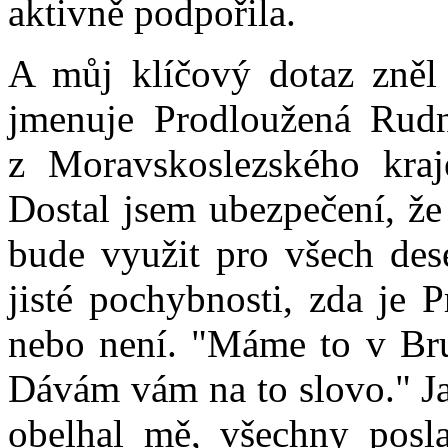
aktivně podpořila.
A můj klíčový dotaz zněl 
jmenuje Prodloužená Rudn
z Moravskoslezského kra
Dostal jsem ubezpečení, že 
bude využit pro všech dese
jisté pochybnosti, zda je 
nebo není. "Máme to v Bru
Dávám vám na to slovo." Ja
obelhal mě, všechny posl