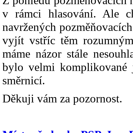
Z pohledu pozměňovacích ná
v rámci hlasování. Ale c
navržených pozměňovacích 
vyjít vstříc těm rozumný
máme názor stále nesouhla
bylo velmi komplikované j
směrnicí.
Děkuji vám za pozornost.