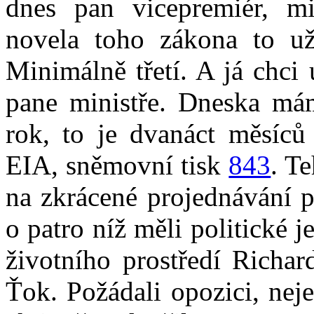
dnes pan vicepremiér, m
novela toho zákona to u
Minimálně třetí. A já chci 
pane ministře. Dneska mám
rok, to je dvanáct měsíců
EIA, sněmovní tisk
843
. T
na zkrácené projednávání p
o patro níž měli politické j
životního prostředí Richa
Ťok. Požádali opozici, nej