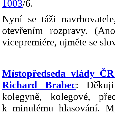
1003
/6.
Nyní se táži navrhovatel
otevřením rozpravy. (An
vicepremiére, ujměte se slov
Místopředseda vlády ČR 
Richard Brabec
: Děkuji
kolegyně, kolegové, pře
k minulému hlasování. My