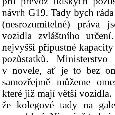
pro převoz lidských pozů
návrh G19. Tady bych ráda 
(nesrozumitelné) práva j
vozidla zvláštního určení
nejvyšší přípustné kapacit
pozůstatků. Ministerstvo
v novele, ať je to bez o
samozřejmě můžeme omezo
které již mají větší vozidl
že kolegové tady na gale