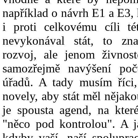
například o návrh E1 a E3, 
i proti celkovému cíli t
nevykonával stát, to zn
rozvoj, ale jenom živnos
samozřejmě navýšení poč
úřadů. A tady musím říci,
novely, aby stát měl nějak
je spousta agend, na kte
"něco pod kontrolou". A j
kdyby vaší, naší spoluprac