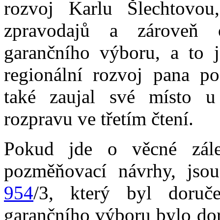
rozvoj Karlu Šlechtovou
zpravodajů a zároveň 
garančního výboru, a to 
regionální rozvoj pana po
také zaujal své místo u
rozpravu ve třetím čtení.
Pokud jde o věcné zálež
pozměňovací návrhy, jso
954
/3, který byl doruč
garančního výboru bylo do