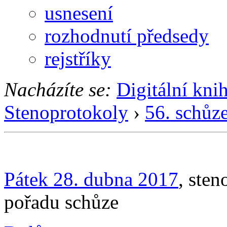
usnesení
rozhodnutí předsedy
rejstříky
Nacházíte se:
Digitální kni
Stenoprotokoly
›
56. schůz
Pátek 28. dubna 2017
, ste
pořadu schůze