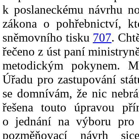
k poslaneckému návrhu nov
zákona o pohřebnictví, k
sněmovního tisku
707
. Cht
řečeno z úst paní ministryně
metodickým pokynem. Mě 
Úřadu pro zastupování stát
se domnívám, že nic nebrán
řešena touto úpravou př
o jednání na výboru pro 
pozměňovací návrh sic