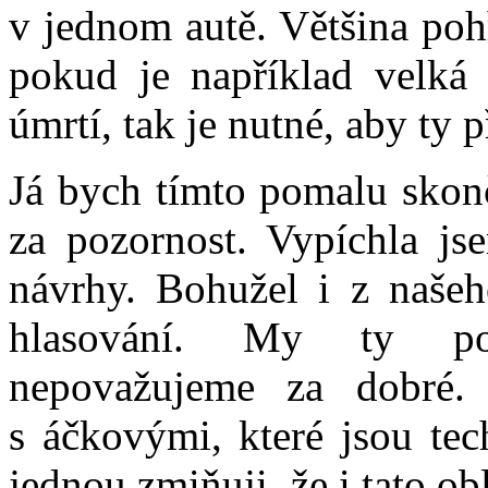
v jednom autě. Většina poh
pokud je například velká 
úmrtí, tak je nutné, aby ty 
Já bych tímto pomalu skon
za pozornost. Vypíchla js
návrhy. Bohužel i z našeh
hlasování. My ty po
nepovažujeme za dobré.
s áčkovými, které jsou tec
jednou zmiňuji, že i tato o