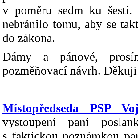
v poměru sedm ku šesti.
nebránilo tomu, aby se tak
do zákona.
Dámy a pánové, prosí
pozměňovací návrh. Děkuji 
Místopředseda PSP Voj
vystoupení paní posla
s faktickou poznámkou pan