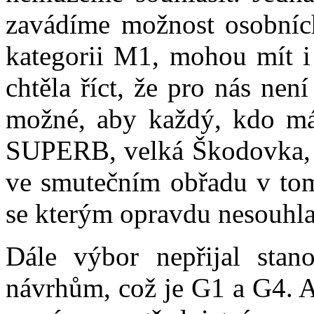
zavádíme možnost osobních
kategorii M1, mohou mít i 
chtěla říct, že pro nás ne
možné, aby každý, kdo má 
SUPERB, velká Škodovka, k
ve smutečním obřadu v tomt
se kterým opravdu nesouhl
Dále výbor nepřijal sta
návrhům, což je G1 a G4. A