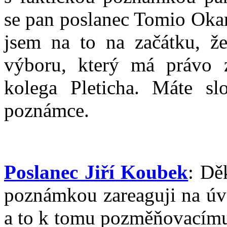
se pan poslanec Tomio Okam
jsem na to na začátku, ž
výboru, který má právo z
kolega Pleticha. Máte sl
poznámce.
Poslanec Jiří Koubek
: Dě
poznámkou zareaguji na úvo
a to k tomu pozměňovacímu 