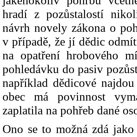
jakéhokoliv pohřbu včetn
hradí z pozůstalostí niko
návrh novely zákona o pohř
v případě, že jí dědic odmí
na opatření hrobového mís
pohledávku do pasiv pozůsta
například dědicové najdou 
obec má povinnost vymá
zaplatila na pohřeb dané os
Ono se to možná zdá jako 