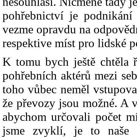
nesouhlasí. Nicméně tady j
pohřebnictví je podnikání
vezme opravdu na odpovědn
respektive míst pro lidské 
K tomu bych ještě chtěla ř
pohřebních aktérů mezi seb
toho vůbec neměl vstupovat.
že převozy jsou možné. A v 
abychom určovali počet mí
jsme zvyklí, je to naše 