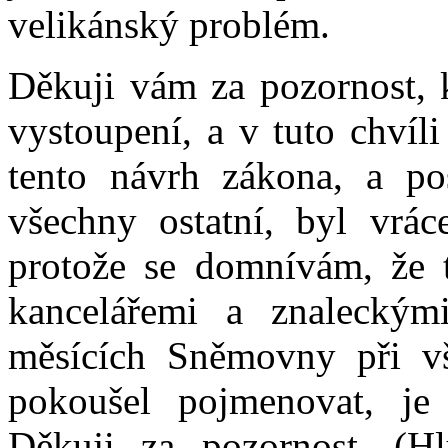
velikánský problém.
Děkuji vám za pozornost, 
vystoupení, a v tuto chvíl
tento návrh zákona, a po
všechny ostatní, byl vrác
protože se domnívám, že t
kancelářemi a znaleckým
měsících Sněmovny při vš
pokoušel pojmenovat, je 
Děkuji za pozornost. (Hl