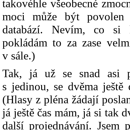
takovéhle všeobecné zmocn
moci může být povolen p
databází. Nevím, co si 
pokládám to za zase velmi
v sále.)
Tak, já už se snad asi 
s jedinou, se dvěma ješt
(Hlasy z pléna žádají posla
já ještě čas mám, já si tak
další projednávání. Jsem p