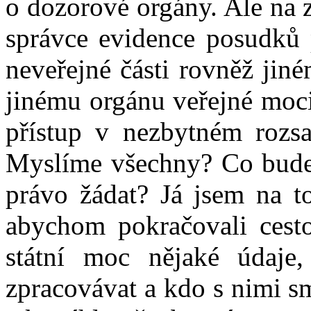
o dozorové orgány. Ale na 
správce evidence posudků 
neveřejné části rovněž jin
jinému orgánu veřejné moci
přístup v nezbytném rozs
Myslíme všechny? Co bude
právo žádat? Já jsem na to
abychom pokračovali cest
státní moc nějaké údaje
zpracovávat a kdo s nimi s