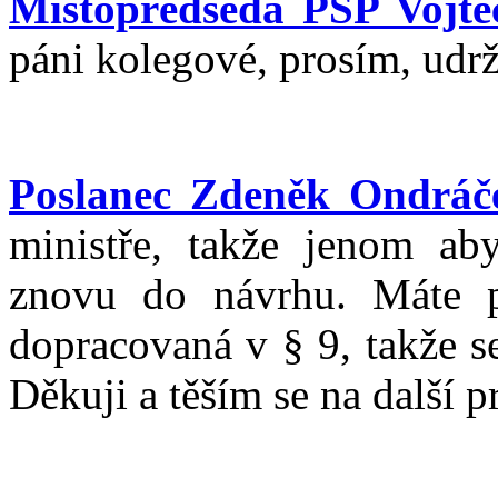
Místopředseda PSP Vojtěc
páni kolegové, prosím, udrž
Poslanec Zdeněk Ondráč
ministře, takže jenom aby
znovu do návrhu. Máte p
dopracovaná v § 9, takže s
Děkuji a těším se na další p