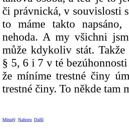
či právnická, v souvislosti
to máme takto napsáno, 
nehoda. A my všichni jsme
může kdykoliv stát. Takže 
§ 5, 6 i 7 v té bezúhonnost
že míníme trestné činy úm
trestné činy. To někde tam
Minulý
Nahoru
Další