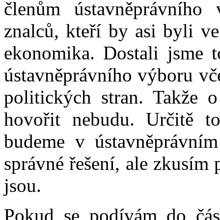
členům ústavněprávního 
znalců, kteří by asi byli 
ekonomika. Dostali jsme t
ústavněprávního výboru vče
politických stran. Takže o
hovořit nebudu. Určitě t
budeme v ústavněprávním 
správné řešení, ale zkusím 
jsou.
Pokud se podívám do část