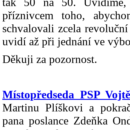
tak 50 na 50. Uvidíme, 
příznivcem toho, abych
schvalovali zcela revolučn
uvidí až při jednání ve výbo
Děkuji za pozornost.
Místopředseda PSP Vojtě
Martinu Plíškovi a pokra
pana poslance Zdeňka Ondr