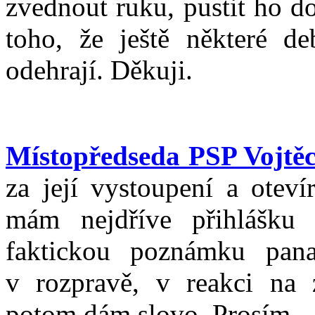
zvednout ruku, pustit ho d
toho, že ještě některé d
odehrají. Děkuji.
Místopředseda PSP Vojtěc
za její vystoupení a otev
mám nejdříve přihlášku 
faktickou poznámku pana
v rozpravě, v reakci na 
potom dám slovo. Prosím.