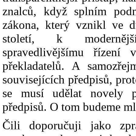
znalců, když splním pod
zákona, který vznikl ve d
století, k modernějš
spravedlivějšímu řízení 
překladatelů. A samozře
souvisejících předpisů, pro
se musí udělat novely p
předpisů. O tom budeme mlu
Čili doporučuji jako zp