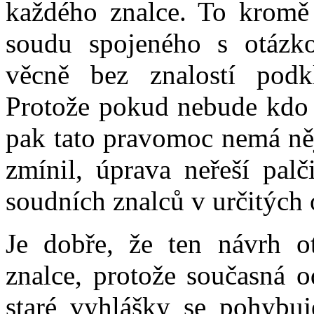
každého znalce. To kromě
soudu spojeného s otáz
věcně bez znalostí podk
Protože pokud nebude kdo 
pak tato pravomoc nemá něj
zmínil, úprava neřeší palč
soudních znalců v určitých
Je dobře, že ten návrh o
znalce, protože současná 
staré vyhlášky se pohybu