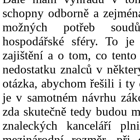
schopny odborně a zejména
možných potřeb soudů
hospodářské sféry. To je
zajištění a o tom, co tent
nedostatku znalců v někter
otázka, abychom řešili i t
je v samotném návrhu zákon
zda skutečně tedy budou mo
znaleckých kanceláří pln
mezinárodní rozměr, při 