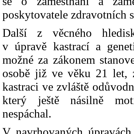
se o zaměstnání a zaměs
poskytovatele zdravotních s
Další z věcného hledis
v úpravě kastrací a genet
možné za zákonem stanove
osobě již ve věku 21 let,
kastraci ve zvláště odůvod
který ještě násilně mot
nespáchal.
V navrhovaných úpravách g