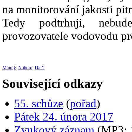
na monitorování jakosti pi
Tedy podtrhuji, nebu
provozovatele vodovodu pr
Minulý
Nahoru
Další
Související odkazy
55. schůze
(
pořad
)
Pátek 24. února 2017
Zvukový záznam
(MP3;