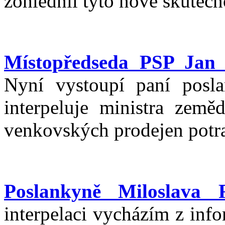
zohlednil tyto nové skutečn
Místopředseda PSP Jan 
Nyní vystoupí paní posla
interpeluje ministra země
venkovských prodejen potra
Poslankyně Miloslava 
interpelaci vycházím z info