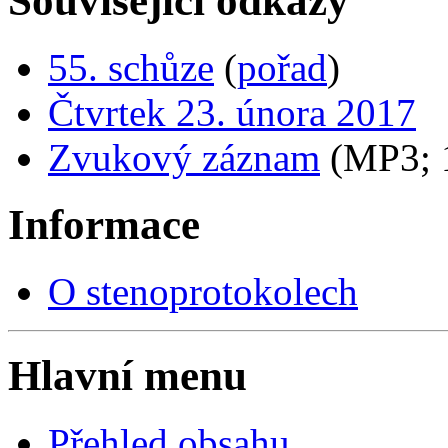
Související odkazy
55. schůze
(
pořad
)
Čtvrtek 23. února 2017
Zvukový záznam
(MP3;
Informace
O stenoprotokolech
Hlavní menu
Přehled obsahu