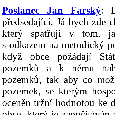
Poslanec Jan Farský
: 
předsedající. Já bych zde 
který spatřuji v tom, 
s odkazem na metodický po
když obce požádají St
pozemků a k němu nabí
pozemků, tak aby co mož
pozemek, se kterým hospo
oceněn tržní hodnotou ke d
obce, který je započítáván