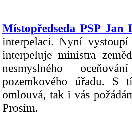
Místopředseda PSP Jan 
interpelaci. Nyní vystoupí
interpeluje ministra země
nesmyslného oceňová
pozemkového úřadu. S tí
omlouvá, tak i vás požádám
Prosím.