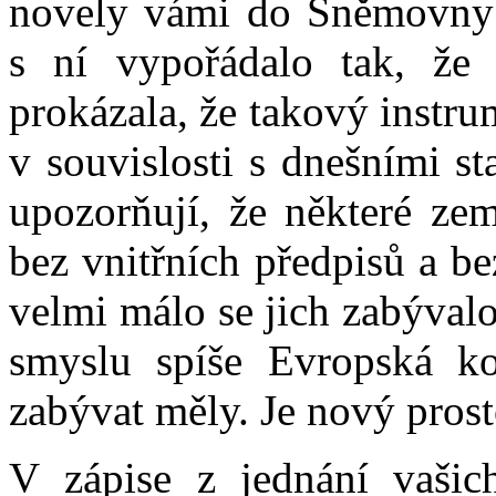
novely vámi do Sněmovny 
s ní vypořádalo tak, že s
prokázala, že takový instru
v souvislosti s dnešními s
upozorňují, že některé zem
bez vnitřních předpisů a b
velmi málo se jich zabývalo
smyslu spíše Evropská ko
zabývat měly. Je nový prosto
V zápise z jednání vašic