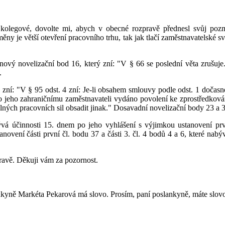
, kolegové, dovolte mi, abych v obecné rozpravě přednesl svůj p
ěny je větší otevření pracovního trhu, tak jak tlačí zaměstnavatelské sv
nový novelizační bod 16, který zní: "V § 66 se poslední věta zrušuje."
.
ý zní: "V § 95 odst. 4 zní: Je-li obsahem smlouvy podle odst. 1 dočasn
 jeho zahraničnímu zaměstnavateli vydáno povolení ke zprostředková
ných pracovních sil obsadit jinak." Dosavadní novelizační body 23 a 3
ývá účinnosti 15. dnem po jeho vyhlášení s výjimkou ustanovení prv
tanovení části první čl. bodu 37 a části 3. čl. 4 bodů 4 a 6, které nab
avě. Děkuji vám za pozornost.
ankyně Markéta Pekarová má slovo. Prosím, paní poslankyně, máte slov