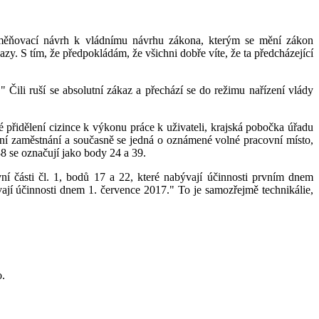
ozměňovací návrh k vládnímu návrhu zákona, kterým se mění zákon
azy. S tím, že předpokládám, že všichni dobře víte, že ta předcházející
 Čili ruší se absolutní zákaz a přechází se do režimu nařízení vlády
é přidělení cizince k výkonu práce k uživateli, krajská pobočka úřadu
ní zaměstnání a současně se jedná o oznámené volné pracovní místo,
8 se označují jako body 24 a 39.
ní části čl. 1, bodů 17 a 22, které nabývají účinnosti prvním dnem
ývají účinnosti dnem 1. července 2017." To je samozřejmě technikálie,
o.