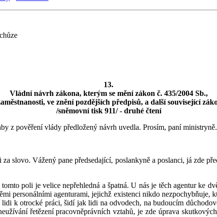
schůze
13.
Vládní návrh zákona, kterým se mění zákon č. 435/2004 Sb.,
zaměstnanosti, ve znění pozdějších předpisů, a další související zák
/sněmovní tisk 911/ - druhé čtení
aby z pověření vlády předložený návrh uvedla. Prosím, paní ministryně.
 za slovo. Vážený pane předsedající, poslankyně a poslanci, já zde pře
na tomto poli je velice nepřehledná a špatná. U nás je těch agentur k
ěmi personálními agenturami, jejichž existenci nikdo nezpochybňuje, k
í lidi k otrocké práci, šidí jak lidi na odvodech, na budoucím důchodo
neužívání řetězení pracovněprávních vztahů, je zde úprava skutkových p