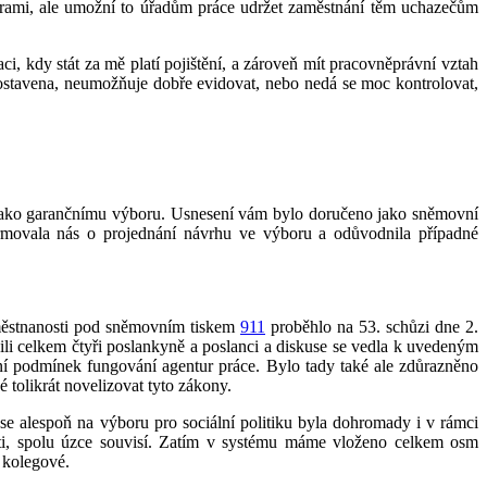
urami, ale umožní to úřadům práce udržet zaměstnání těm uchazečům
ci, kdy stát za mě platí pojištění, a zároveň mít pracovněprávní vztah
 postavena, neumožňuje dobře evidovat, nebo nedá se moc kontrolovat,
ku jako garančnímu výboru. Usnesení vám bylo doručeno jako sněmovní
ormovala nás o projednání návrhu ve výboru a odůvodnila případné
aměstnanosti pod sněmovním tiskem
911
proběhlo na 53. schůzi dne 2.
ili celkem čtyři poslankyně a poslanci a diskuse se vedla k uvedeným
ění podmínek fungování agentur práce. Bylo tady také ale zdůrazněno
 tolikrát novelizovat tyto zákony.
use alespoň na výboru pro sociální politiku byla dohromady i v rámci
sti, spolu úzce souvisí. Zatím v systému máme vloženo celkem osm
 kolegové.