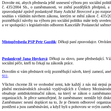
Dovolte mi, abych přednesla ještě usnesení výboru pro sociální poli
č. 435/2004 Sb., o zaměstnanosti, ve znění pozdějších předpisů, a 
zpravodajské zprávě poslankyně Hany Aulické Jírovcové a po rozpra
souhlas s vládním návrhem zákona, kterým se mění zákon č. 435/2004
pozměňující návrhy na výboru pro sociální politiku máte tedy uved
a ve spolupráci s legislativním odborem Kanceláře Poslanecké sněmovn
Místopředseda PSP Petr Gazdík
: Děkuji paní zpravodajce. Otvírám
Poslankyně Jana Hnyková
: Děkuji za slovo, pane předsedající. 
sociální péče, kteří tu čekají na zákoník práce.
Dovolím si vám představit svůj pozměňující návrh, který zamezí, ane
911
.
Všichni chceme žít ve svobodné zemi, kde každý z nás má stejná prá
plnění mezinárodních závazků vyplývajících z Úmluvy Mezinárodní
obsahuje antidiskriminační zákon, na který se zákon o zaměstnanos
organizacích. Je přece samozřejmé, že zaměstnanec nemůže být diskri
Zaměstnanec nesmí doplácet na to, že je členem odborové organizace
postiženi a jsou zaměstnáváni, a když byli u pohovoru se svým zaměst