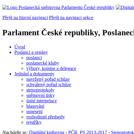
Přejít na hlavní navigaci
Přejít na navigaci sekce
Parlament České republiky, Poslane
Úvod
Poslanci a orgány
poslanci
poslanecké kluby
výbory, komise a delegace
Jednání a dokumenty
navržený pořad schůze
schválený pořad schůze
stenoprotokoly
sněmovní tisky
ústní interpelace
hlasování
usnesení
rozhodnutí předsedy
rejstříky
Nacházíte se:
Digitální knihovna
›
PČR, PS 2013-2017
›
Stenoprotok