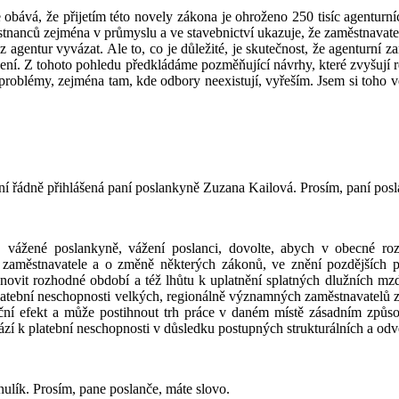
obává, že přijetím této novely zákona je ohroženo 250 tisíc agenturníc
ěstnanců zejména v průmyslu a ve stavebnictví ukazuje, že zaměstnavat
agentur vyvázat. Ale to, co je důležité, je skutečnost, že agenturní 
ní. Z tohoto pohledu předkládáme pozměňující návrhy, které zvyšují re
oblémy, zejména tam, kde odbory neexistují, vyřeším. Jsem si toho věd
ní řádně přihlášená paní poslankyně Zuzana Kailová. Prosím, paní posl
vážené poslankyně, vážení poslanci, dovolte, abych v obecné roz
i zaměstnavatele a o změně některých zákonů, ve znění pozdějších p
novit rozhodné období a též lhůtu k uplatnění splatných dlužních m
 platební neschopnosti velkých, regionálně významných zaměstnavatelů
kační efekt a může postihnout trh práce v daném místě zásadním způ
hází k platební neschopnosti v důsledku postupných strukturálních a 
nulík. Prosím, pane poslanče, máte slovo.