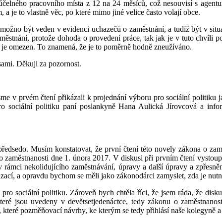
účelného pracovního místa z 12 na 24 měsíců, což nesouvisí s agent
 a je to vlastně věc, po které mimo jiné velice často volají obce.
e možno být veden v evidenci uchazečů o zaměstnání, a tudíž být v situa
městnání, protože dohoda o provedení práce, tak jak je v tuto chvíli
in je omezen. To znamená, že je to poměrně hodně zneužíváno.
e sami. Děkuji za pozornost.
jsme v prvém čtení přikázali k projednání výboru pro sociální politi
ro sociální politiku paní poslankyně Hana Aulická Jírovcová a inf
opředsedo. Musím konstatovat, že první čtení této novely zákona o z
 o zaměstnanosti dne 1. února 2017. V diskusi při prvním čtení vystoup
v rámci nekolidujícího zaměstnávání, úpravy a další úpravy a zpřesn
ací, a opravdu bychom se měli jako zákonodárci zamyslet, zda je nutné
pro sociální politiku. Zároveň bych chtěla říci, že jsem ráda, že disk
které jsou uvedeny v devětsetjedenáctce, tedy zákonu o zaměstnano
, které pozměňovací návrhy, ke kterým se tedy přihlásí naše kolegyně a