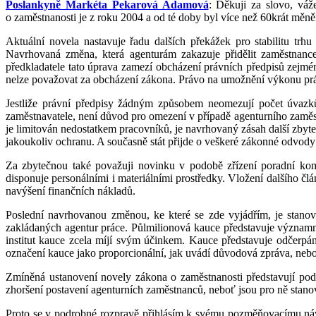
Poslankyně Markéta Pekarová Adamová
: Děkuji za slovo, vá
o zaměstnanosti je z roku 2004 a od té doby byl více než 60krát měně
Aktuální novela nastavuje řadu dalších překážek pro stabilitu tr
Navrhovaná změna, která agenturám zakazuje přidělit zaměstnance
předkladatele tato úprava zamezí obcházení právních předpisů zejmé
nelze považovat za obcházení zákona. Právo na umožnění výkonu práce
Jestliže právní předpisy žádným způsobem neomezují počet úvazk
zaměstnavatele, není důvod pro omezení v případě agenturního zaměs
je limitován nedostatkem pracovníků, je navrhovaný zásah další zbyte
jakoukoliv ochranu. A současně stát přijde o veškeré zákonné odvody
Za zbytečnou také považuji novinku v podobě zřízení poradní komi
disponuje personálními i materiálními prostředky. Vložení dalšího 
navýšení finančních nákladů.
Poslední navrhovanou změnou, ke které se zde vyjádřím, je stanov
zakládaných agentur práce. Půlmilionová kauce představuje významn
institut kauce zcela míjí svým účinkem. Kauce představuje odčerpán
označení kauce jako proporcionální, jak uvádí důvodová zpráva, neboť 
Zmíněná ustanovení novely zákona o zaměstnanosti představují pod
zhoršení postavení agenturních zaměstnanců, neboť jsou pro ně st
Proto se v podrobné rozpravě přihlásím k svému pozměňovacímu návrhu,