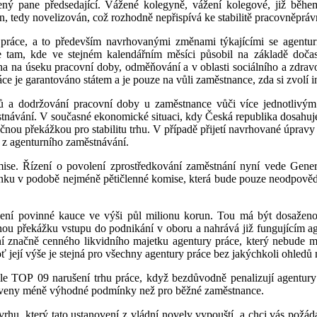
žený pane předsedající. Vážené kolegyně, vážení kolegové, již běh
n, tedy novelizován, což rozhodně nepřispívá ke stabilitě pracovněpráv
hu práce, a to především navrhovanými změnami týkajícími se agentur
 tam, kde ve stejném kalendářním měsíci působil na základě dočas
na na úseku pracovní doby, odměňování a v oblasti sociálního a zdravo
 je garantováno státem a je pouze na vůli zaměstnance, zda si zvolí in
ů a dodržování pracovní doby u zaměstnance vůči více jednotlivý
tnávání. V současné ekonomické situaci, kdy Česká republika dosahuje
čnou překážkou pro stabilitu trhu. V případě přijetí navrhované úpravy 
 z agenturního zaměstnávání.
se. Řízení o povolení zprostředkování zaměstnání nyní vede Generáln
článku v podobě nejméně pětičlenné komise, která bude pouze neodpov
ení povinné kauce ve výši půl milionu korun. Tou má být dosaženo za
ou překážku vstupu do podnikání v oboru a nahrává již fungujícím age
í značně cenného likvidního majetku agentury práce, který nebude mí
její výše je stejná pro všechny agentury práce bez jakýchkoli ohledů n
le TOP 09 narušení trhu práce, když bezdůvodně penalizují agentury
anoveny méně výhodné podmínky než pro běžné zaměstnance.
 který tato ustanovení z vládní novely vypouští, a chci vás požádat o