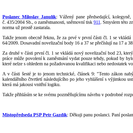
Poslanec Miloslav Janulík
: Vážený pane předsedající, kolegyně
č. 435/2004 Sb., o zaměstnanosti, sněmovní tisk
911
. Smyslem této zm
norma už prostě zastarala.
Takže jenom obecně řeknu, že za prvé v první části čl. 1 se vkládá 
64/2009. Dosavadní novelizační body 16 a 37 se přečíslují na 17 a 38
Za druhé v části první čl. 1 se vkládá nový novelizační bod 23, kter
práce může povolení k zaměstnání vydat pouze tehdy, pokud by bylo
které nelze s ohledem na požadovanou kvalifikaci nebo nedostatek vol
A v části šesté je to jenom technické, článek 9: "Tento zákon nab
kalendářního čtvrtletí následujícího po jeho vyhlášení s výjimkou us
která má jakousi vnitřní logiku.
Takže přihlásím se ke svému pozměňujícímu návrhu v podrobné rozpr
Místopředseda PSP Petr Gazdík
: Děkuji panu poslanci. Paní posl