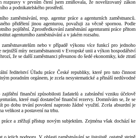
em rozpravy v prvním čtení jsem zmiňovala, že novelizovaný zákon
ního a podnikatelského prostředí.
ního zaměstnávání, resp. agentur práce a agenturních zaměstnanců.
ného přidělení jinou agenturou, považuji za věcně spornou. Podle
tního pojištění. Zprostředkování zaměstnání agenturami práce přitom
stitut agenturního zaměstnávání a v jakém rozsahu.
m zaměstnavatelům nebo v případě výkonu více funkcí pro jednoho
 nejnižší míry nezaměstnanosti v Evropské unii a výkon hospodářství
hrozí, že se další zaměstnanci přesunou do šedé ekonomiky, kde ztratí
í ředitelství Úřadu práce České republiky, které pro tuto činnost
ědným poradním orgánem, je zcela nesystematické a přináší nedůvodné
jištění finanční způsobilosti žadatelů a zabránění vzniku účelově
nturám, které mají dostatečné finanční rezervy. Domnívám se, že se
t po dobu trvání povolení naprosto žádné využití. Zcela absurdní je
a velikost a postavení na trhu.
 práce a ztěžují přístup novým subjektům. Zejména však dochází ke
 jejich podporu. V oblasti zaměstnávání se jistojistě, ostatně stejně