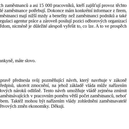
h zaměstnanců a asi 15 000 pracovníků, kteří zajišťují provoz těchto
elé zaměstnance potřebují. Dokonce mám konkrétní informace z firem,
zaměstnanci mají nižší mzdy a benefity než zaměstnanci podniků a také
gulaci agentur práce a zároveň posilují pozici odborových organizací
om, nicméně je důležité alespoň vyřešit to, co lze. A to ve prospěch
ankyně, máte slovo.
pravě přednesla svůj pozměňující návrh, který navrhuje v zákoně
ředpisů, ukotvit zmocnění, na jehož základě vláda může nařízením
zdových nároků odlišně. Tento návrh umožňuje vládě zejména zmírnit
 zaměstnávajících v pracovním poměru větší počet zaměstnanců, neboť
sobem. Taktéž mohou být nařízením vlády zohledněni zaměstnavatelé
odvětvových změn ekonomiky. Děkuji.