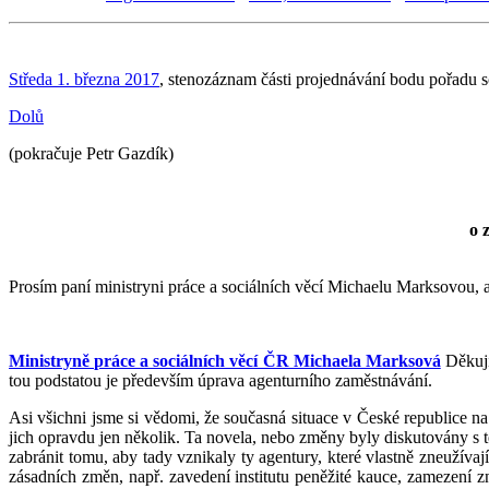
Středa 1. března 2017
, stenozáznam části projednávání bodu pořadu 
Dolů
(pokračuje Petr Gazdík)
o 
Prosím paní ministryni práce a sociálních věcí Michaelu Marksovou, 
Ministryně práce a sociálních věcí ČR Michaela Marksová
Děkuji
tou podstatou je především úprava agenturního zaměstnávání.
Asi všichni jsme si vědomi, že současná situace v České republice 
jich opravdu jen několik. Ta novela, nebo změny byly diskutovány s t
zabránit tomu, aby tady vznikaly ty agentury, které vlastně zneužívaj
zásadních změn, např. zavedení institutu peněžité kauce, zamezení z