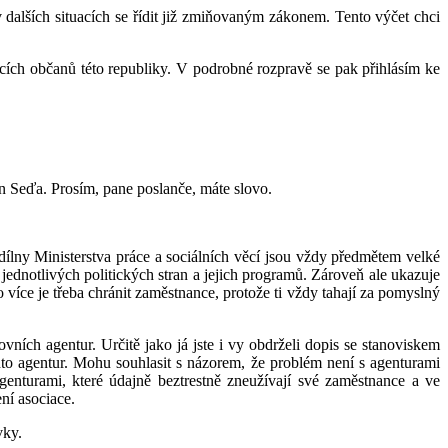
 v dalších situacích se řídit již zmiňovaným zákonem. Tento výčet chci
cích občanů této republiky. V podrobné rozpravě se pak přihlásím ke
n Seďa. Prosím, pane poslanče, máte slovo.
ílny Ministerstva práce a sociálních věcí jsou vždy předmětem velké
y jednotlivých politických stran a jejich programů. Zároveň ale ukazuje
více je třeba chránit zaměstnance, protože ti vždy tahají za pomyslný
ních agentur. Určitě jako já jste i vy obdrželi dopis se stanoviskem
to agentur. Mohu souhlasit s názorem, že problém není s agenturami
genturami, které údajně beztrestně zneužívají své zaměstnance a ve
ení asociace.
vky.