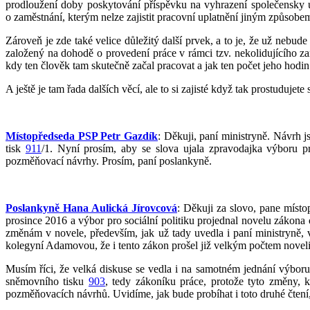
prodloužení doby poskytování příspěvku na vyhrazení společensky 
o zaměstnání, kterým nelze zajistit pracovní uplatnění jiným způsobem,
Zároveň je zde také velice důležitý další prvek, a to je, že už nebud
založený na dohodě o provedení práce v rámci tzv. nekolidujícího za
kdy ten člověk tam skutečně začal pracovat a jak ten počet jeho hod
A ještě je tam řada dalších věcí, ale to si zajisté když tak prostudujet
Místopředseda PSP Petr Gazdík
: Děkuji, paní ministryně. Návrh 
tisk
911
/1. Nyní prosím, aby se slova ujala zpravodajka výboru p
pozměňovací návrhy. Prosím, paní poslankyně.
Poslankyně Hana Aulická Jírovcová
: Děkuji za slovo, pane míst
prosince 2016 a výbor pro sociální politiku projednal novelu zákona
změnám v novele, především, jak už tady uvedla i paní ministryně, 
kolegyní Adamovou, že i tento zákon prošel již velkým počtem noveliz
Musím říci, že velká diskuse se vedla i na samotném jednání výboru 
sněmovního tisku
903
, tedy zákoníku práce, protože tyto změny, 
pozměňovacích návrhů. Uvidíme, jak bude probíhat i toto druhé čtení