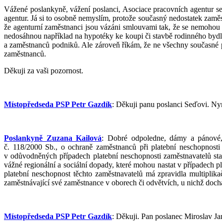
Vážené poslankyně, vážení poslanci, Asociace pracovních agentur se 
agentur. Já si to osobně nemyslím, protože současný nedostatek zam
že agenturní zaměstnanci jsou vázáni smlouvami tak, že se nemohou z 
nedosáhnou například na hypotéky ke koupi či stavbě rodinného bydle
a zaměstnanců podniků. Ale zároveň říkám, že ne všechny současné pr
zaměstnanců.
Děkuji za vaši pozornost.
Místopředseda PSP Petr Gazdík
: Děkuji panu poslanci Seďovi. Ny
Poslankyně Zuzana Kailová
: Dobré odpoledne, dámy a pánové, 
č. 118/2000 Sb., o ochraně zaměstnanců při platební neschopnost
v odůvodněných případech platební neschopnosti zaměstnavatelů sta
vážné regionální a sociální dopady, které mohou nastat v případech
platební neschopnost těchto zaměstnavatelů má zpravidla multipli
zaměstnávající své zaměstnance v oborech či odvětvích, u nichž doc
Místopředseda PSP Petr Gazdík
: Děkuji. Pan poslanec Miroslav Ja