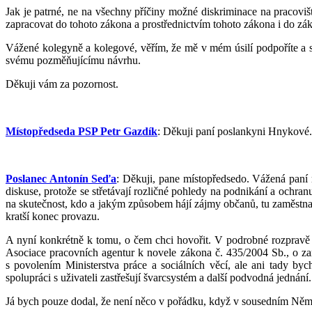
Jak je patrné, ne na všechny příčiny možné diskriminace na pracovišti
zapracovat do tohoto zákona a prostřednictvím tohoto zákona i do zá
Vážené kolegyně a kolegové, věřím, že mě v mém úsilí podpoříte a s
svému pozměňujícímu návrhu.
Děkuji vám za pozornost.
Místopředseda PSP Petr Gazdík
: Děkuji paní poslankyni Hnykové.
Poslanec Antonín Seďa
: Děkuji, pane místopředsedo. Vážená paní 
diskuse, protože se střetávají rozličné pohledy na podnikání a ochranu
na skutečnost, kdo a jakým způsobem hájí zájmy občanů, tu zaměstnanc
kratší konec provazu.
A nyní konkrétně k tomu, o čem chci hovořit. V podrobné rozpravě se
Asociace pracovních agentur k novele zákona č. 435/2004 Sb., o za
s povolením Ministerstva práce a sociálních věcí, ale ani tady by
spolupráci s uživateli zastřešují švarcsystém a další podvodná jednání
Já bych pouze dodal, že není něco v pořádku, když v sousedním Něme