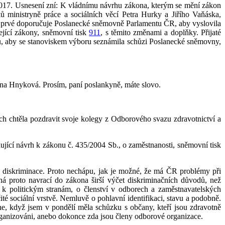
2017. Usnesení zní: K vládnímu návrhu zákona, kterým se mění zákon
 ministryně práce a sociálních věcí Petra Hurky a Jiřího Vaňáska,
a prvé doporučuje Poslanecké sněmovně Parlamentu ČR, aby vyslovila
ející zákony, sněmovní tisk
911
, s těmito změnami a doplňky. Přijaté
u, aby se stanoviskem výboru seznámila schůzi Poslanecké sněmovny,
Jana Hnyková. Prosím, paní poslankyně, máte slovo.
ch chtěla pozdravit svoje kolegy z Odborového svazu zdravotnictví a
ující návrh k zákonu č. 435/2004 Sb., o zaměstnanosti, sněmovní tisk
ak diskriminace. Proto nechápu, jak je možné, že má ČR problémy při
 proto navrací do zákona širší výčet diskriminačních důvodů, než
t k politickým stranám, o členství v odborech a zaměstnavatelských
é sociální vrstvě. Nemluvě o pohlavní identifikaci, stavu a podobně.
ne, když jsem v pondělí měla schůzku s občany, kteří jsou zdravotně
organizováni, anebo dokonce zda jsou členy odborové organizace.