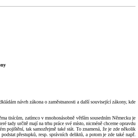
ony
dkládám návrh zákona o zaměstnanosti a další související zákony, kde
e dvěma tisícům, zatímco v mnohonásobně větším sousedním Německu je
teré tady určitě mají na trhu práce své místo, nicméně chceme opravdu
vém pojištění, tak samozřejmě také stát. To znamená, že je zde několik
odstat přestupků, resp. správních deliktů, a potom je zde také např.