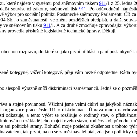
tiku, které najdete v systému pod sněmovním tiskem
911
/1 z 25. ledna 
další související zákony, sněmovní tisk
911
. Po odůvodnění náměstků
vě výbor pro sociální politiku Poslanecké sněmovny Parlamentu ČR z
 Sb., o zaměstnanosti, ve znění pozdějších předpisů, a další souvis
eny ve sněmovním tisku
911
/1. A za druhé zmocňuje zpravodajku výbor
y provedla příslušné legislativně technické úpravy. Děkuji.
 obecnou rozpravu, do které se jako první přihlásila paní poslankyně 
Vážené kolegyně, vážení kolegové, přeji vám hezké odpoledne. Ráda by
bo alespoň výrazně sníží diskriminaci zaměstnanců. Jedná se o pozměň
va a stejné povinnosti. Všichni jsme velmi citliví na jakýkoli názn
 organizace práce číslo 111 o diskriminaci. Úprava mnou navrhovaná
ti odkazuje, a tento výčet se rozšiřuje o rodinný stav, o příslušnos
minován na základě jeho majetkového stavu, rodičovství, původu, určit
 ani politické strany. Bohužel moje poslední zkušenost z tohoto týd
navatelem, tak první, na co se zaměstnavatel ptal, zda jsou politicky 