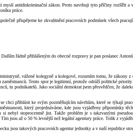
 myslí antidiskriminační zákon. Proto navrhuji tyto příčiny rozšířit a
koníku práce.
polečně přispějeme ke zkvalitnění pracovních podmínek všech pracují
 Dalším řádně přihlášeným do obecné rozpravy je pan poslanec Antoní
ministryně, vážené kolegyně a kolegové, rozumím tomu, že zákony z d
 zaměstnanců. Tento spor je legitimní, protože odráží politické priorit
ů, tu podnikatelů. Jako sociální demokrat jsem přesvědčen, že daleko 
 chci přihlásit ke svým pozměňujícím návrhům, které se týkají pracov
městnanosti, který projednáváme, kde jsou vyjádřeny připomínky těch
ch si nebyl stoprocentně jist. Takže problém je s takzvanými pseudoa
. Tím jsou až o 50 % levnější než legální agentury práce. Tolik z vyjádř
cku jsou takových pracovních agentur jednotky a v naší republice sto