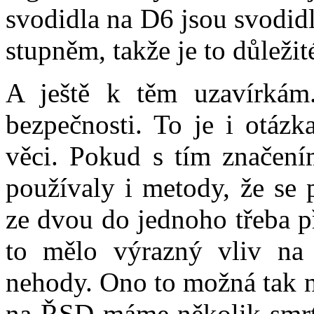
svodidla na D6 jsou svodid
stupněm, takže je to důležit
A ještě k těm uzavírkám
bezpečnosti. To je i otáz
věci. Pokud s tím značení
používaly i metody, že se 
ze dvou do jednoho třeba p
to mělo výrazný vliv na 
nehody. Ono to možná tak n
na ŘSD máme několik smrt