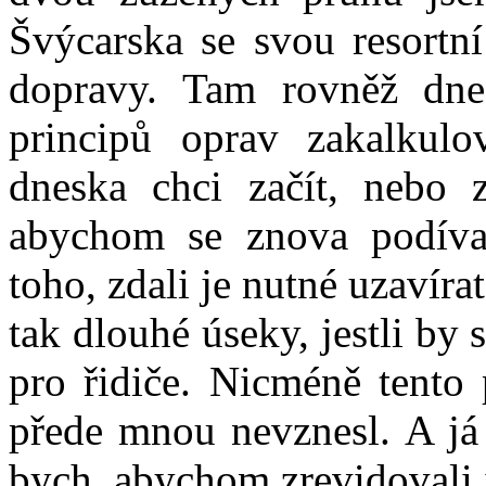
Švýcarska se svou resortní
dopravy. Tam rovněž dne
principů oprav zakalkulo
dneska chci začít, nebo
abychom se znova podíval
toho, zdali je nutné uzavíra
tak dlouhé úseky, jestli by
pro řidiče. Nicméně tent
přede mnou nevznesl. A já 
bych, abychom zrevidovali i 