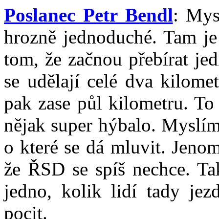
Poslanec Petr Bendl
: Mys
hrozně jednoduché. Tam je
tom, že začnou přebírat jed
se udělají celé dva kilome
pak zase půl kilometru. To 
nějak super hýbalo. Myslím 
o které se dá mluvit. Jenom
že ŘSD se spíš nechce. Tak
jedno, kolik lidí tady je
pocit.