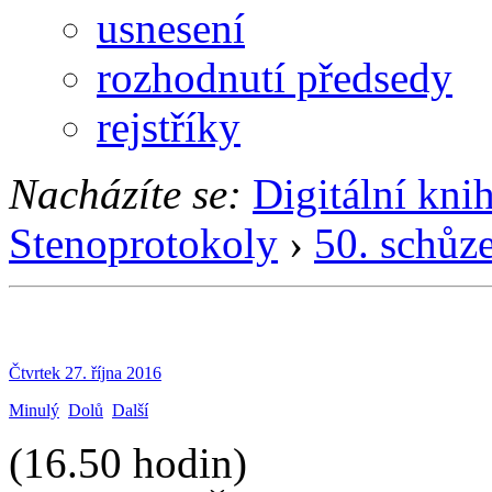
usnesení
rozhodnutí předsedy
rejstříky
Nacházíte se:
Digitální kni
Stenoprotokoly
›
50. schůz
Čtvrtek 27. října 2016
Minulý
Dolů
Další
(16.50 hodin)