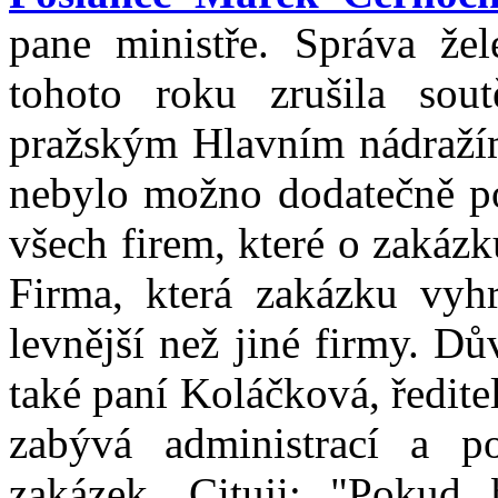
pane ministře. Správa žel
tohoto roku zrušila sou
pražským Hlavním nádražím
nebylo možno dodatečně po
všech firem, které o zakázku
Firma, která zakázku vyh
levnější než jiné firmy. D
také paní Koláčková, ředit
zabývá administrací a p
zakázek. Cituji: "Pokud