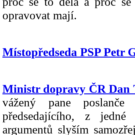
proč se to dělá a proč se 
opravovat mají.
Místopředseda PSP Petr 
Ministr dopravy ČR Dan
vážený pane poslanče 
předsedajícího, z jedné
argumentů slyším samozřej