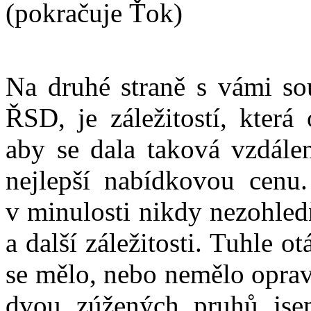
(pokračuje Ťok)
Na druhé straně s vámi sou
ŘSD, je záležitostí, která
aby se dala taková vzdálen
nejlepší nabídkovou cenu.
v minulosti nikdy nezohled
a další záležitosti. Tuhle o
se mělo, nebo nemělo opravo
dvou zúžených pruhů jsem