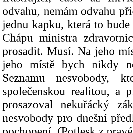
odvahu, nemám odvahu přida
jednu kapku, která to bude
Chápu ministra zdravotnic
prosadit. Musí. Na jeho mís
jeho místě bych nikdy n
Seznamu nesvobody, kt
společenskou realitou, a
prosazoval nekuřácký z
nesvobody pro dnešní před
pochopení. (Potlesk z pravé 