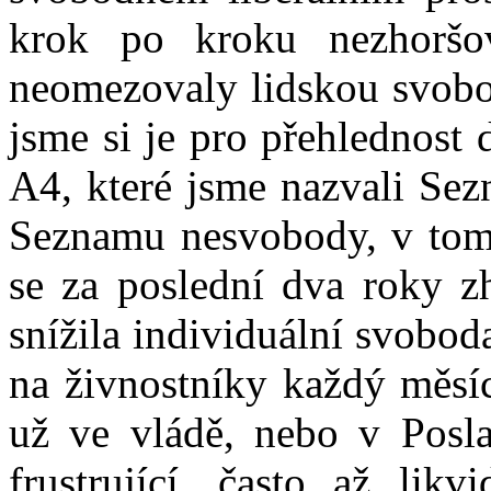
krok po kroku nezhoršov
neomezovaly lidskou svob
jsme si je pro přehlednost 
A4, které jsme nazvali Se
Seznamu nesvobody, v tom s
se za poslední dva roky zh
snížila individuální svobod
na živnostníky každý měsíc
už ve vládě, nebo v Posl
frustrující, často až lik