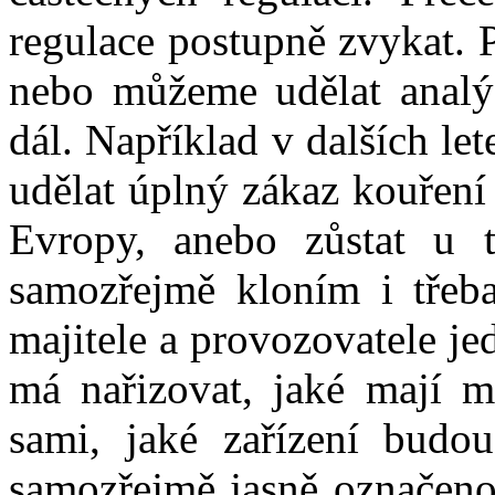
regulace postupně zvykat. 
nebo můžeme udělat analý
dál. Například v dalších l
udělat úplný zákaz kouření 
Evropy, anebo zůstat u 
samozřejmě kloním i třeb
majitele a provozovatele je
má nařizovat, jaké mají mí
sami, jaké zařízení bud
samozřejmě jasně označeno