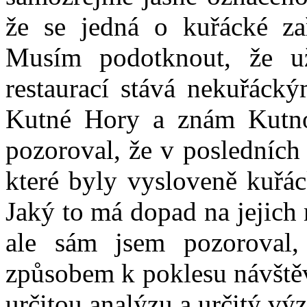
že se jedná o kuřácké zař
Musím podotknout, že 
restaurací stává nekuřáck
Kutné Hory a znám Kutno
pozoroval, že v posledních 
které byly vysloveně kuřác
Jaký to má dopad na jejich 
ale sám jsem pozoroval,
způsobem k poklesu návštěv
určitou analýzu a určitý vý