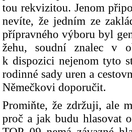
tou rekvizitou. Jenom připo
nevíte, že jedním ze zakl
přípravného výboru byl gene
žehu, soudní znalec v ob
k dispozici nejenom tyto s
rodinné sady uren a cestov
Němečkovi doporučit.
Promiňte, že zdržuji, ale 
proč a jak budu hlasovat 
TOP 09 nemá závazné hlas