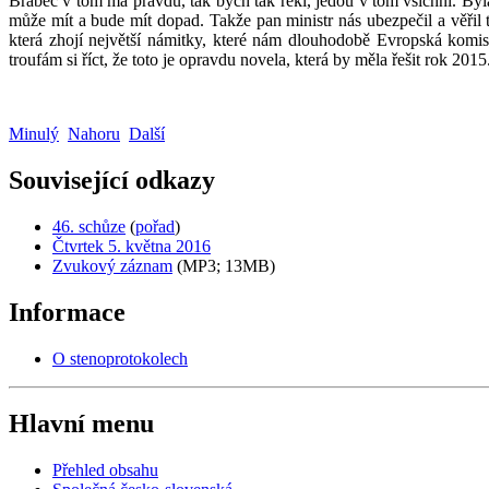
Brabec v tom má pravdu, tak bych tak řekl, jedou v tom všichni. By
může mít a bude mít dopad. Takže pan ministr nás ubezpečil a věřil 
která zhojí největší námitky, které nám dlouhodobě Evropská komis
troufám si říct, že toto je opravdu novela, která by měla řešit rok 201
Minulý
Nahoru
Další
Související odkazy
46. schůze
(
pořad
)
Čtvrtek 5. května 2016
Zvukový záznam
(MP3; 13MB)
Informace
O stenoprotokolech
Hlavní menu
Přehled obsahu