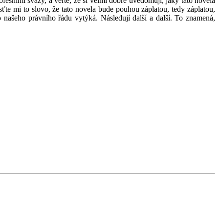
sními svazy, a věřte, že si velmi dobře uvědomuji, jaký tato novela
ťte mi to slovo, že tato novela bude pouhou záplatou, tedy záplatou,
 našeho právního řádu vytýká. Následují další a další. To znamená,