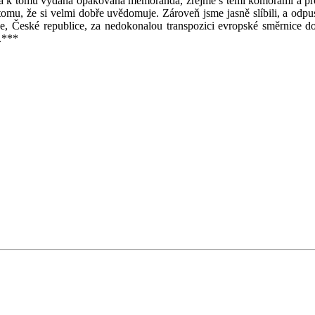
la k tomu vydaná opakovaná memoranda, zřejmě s těmi komorami a profe
tomu, že si velmi dobře uvědomuje. Zároveň jsme jasně slíbili, a odpus
e, České republice, za nedokonalou transpozici evropské směrnice do
5.***