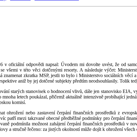
6 v oficiální odpovědi napsal: Úvodem mi dovolte uvést, že od samo
se všemi v této věci dotčenými resorty. A následuje výčet: Ministerst
á znamenat zkratka MSP, jestli to bylo i Ministerstvo sociálních věcí
spektive aniž by jej dotčené subjekty předtím neodsouhlasily. Tolik ted
ěřování starých stanovisek o hodnocení vlivů, dále jen stanovisko EIA, 
o mnoha letech poukázal, přičemž aktuálně intenzivně probíhající jednán
pskou komisí.
enat ohrožení nebo zastavení čerpání finančních prostředků z evrops
avíc patří mezi takzvané obecné předběžné podmínky pro čerpání fina
ovaně podmínila možnost zahájení čerpání finančních prostředků v 
y a stručně řečeno: za jistých okolností může dojít k ohrožení všech