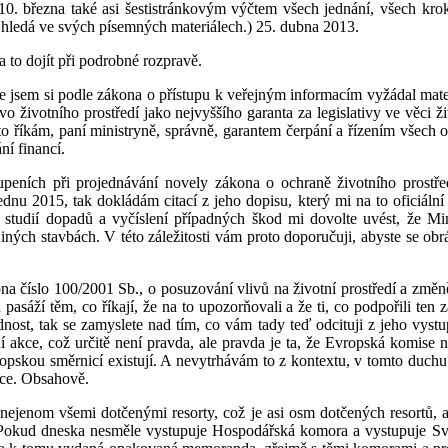
 10. března také asi šestistránkovým výčtem všech jednání, všech kroků
 hledá ve svých písemných materiálech.) 25. dubna 2013.
 to dojít při podrobné rozpravě.
e jsem si podle zákona o přístupu k veřejným informacím vyžádal materiál
 životního prostředí jako nejvyššího garanta za legislativy ve věci ži
 to říkám, paní ministryně, správně, garantem čerpání a řízením všech 
ní financí.
peních při projednávání novely zákona o ochraně životního prostředí
dnu 2015, tak dokládám citací z jeho dopisu, který mi na to oficiální 
 studií dopadů a vyčíslení případných škod mi dovolte uvést, že Min
ých stavbách. V této záležitosti vám proto doporučuji, abyste se obrát
kona číslo 100/2001 Sb., o posuzování vlivů na životní prostředí a zm
asáží těm, co říkají, že na to upozorňovali a že ti, co podpořili ten z
st, tak se zamyslete nad tím, co vám tady teď odcituji z jeho vystupov
ní akce, což určitě není pravda, ale pravda je ta, že Evropská komise
evropskou směrnicí existují. A nevytrhávám to z kontextu, v tomto duc
akce. Obsahově.
, nejenom všemi dotčenými resorty, což je asi osm dotčených resort
m. Pokud dneska nesměle vystupuje Hospodářská komora a vystupuje Sv