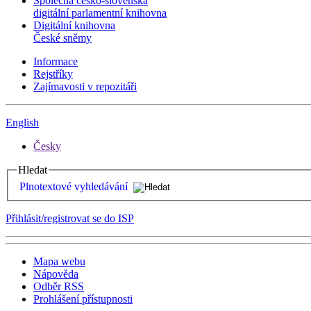
Společná česko-slovenská
digitální parlamentní knihovna
Digitální knihovna
České sněmy
Informace
Rejstříky
Zajímavosti v repozitáři
English
Česky
Hledat
Plnotextové vyhledávání
Přihlásit/registrovat se do ISP
Mapa webu
Nápověda
Odběr RSS
Prohlášení přístupnosti