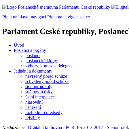
Přejít na hlavní navigaci
Přejít na navigaci sekce
Parlament České republiky, Poslane
Úvod
Poslanci a orgány
poslanci
poslanecké kluby
výbory, komise a delegace
Jednání a dokumenty
navržený pořad schůze
schválený pořad schůze
stenoprotokoly
sněmovní tisky
ústní interpelace
hlasování
usnesení
rozhodnutí předsedy
rejstříky
Nacházíte se:
Digitální knihovna
›
PČR, PS 2013-2017
›
Stenoprotok