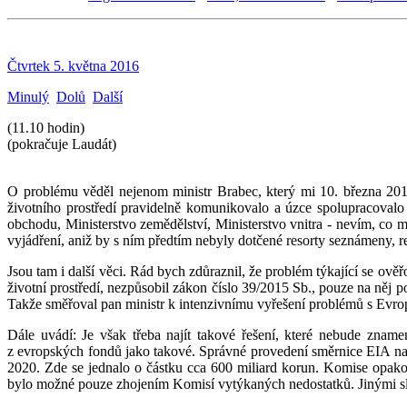
Čtvrtek 5. května 2016
Minulý
Dolů
Další
(11.10 hodin)
(pokračuje Laudát)
O problému věděl nejenom ministr Brabec, který mi 10. března 201
životního prostředí pravidelně komunikovalo a úzce spolupracovalo 
obchodu, Ministerstvo zemědělství, Ministerstvo vnitra - nevím, co m
vyjádření, aniž by s ním předtím nebyly dotčené resorty seznámeny, re
Jsou tam i další věci. Rád bych zdůraznil, že problém týkající se ov
životní prostředí, nezpůsobil zákon číslo 39/2015 Sb., pouze na něj p
Takže směřoval pan ministr k intenzivnímu vyřešení problémů s Evro
Dále uvádí: Je však třeba najít takové řešení, které nebude znam
z evropských fondů jako takové. Správné provedení směrnice EIA n
2020. Zde se jednalo o částku cca 600 miliard korun. Komise opak
bylo možné pouze zhojením Komisí vytýkaných nedostatků. Jinými slov