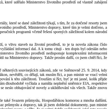
, které udělalo Ministerstvo životního prostředí od vlastně zahájení
y, které se dané záležitosti týkají, s tím, že za dotčené resorty jsem
votního prostředí, Ministerstvo dopravy, které tím je velmi dotčeno, a
operačních programů včetně řešení sporných záležitostí kolem národní
, o vlivu staveb na životní prostředí, to je ta novela zákona číslo
vyžádání informací dal. A k tomu cituji - ten dopis byl odeslán nebo
isterstvo životního prostředí nedisponuje komplexními informacemi
il na Ministerstvo dopravy. Takže prosím další, co jsem chtěl říci, že
ěně některých souvisejících zákonů, zde ve Sněmovně 25. 9. 2014, kdy
ákon, nevěděli, co dělají, tak musím říci, a pan ministr se vrací velmi
ání k této záležitosti. Troufám si říct, byť je mi jasné, kolik přijde
 nám dlouhodobě vyčítala a namítla neplnění směrnice EIA, respektive
hu se neslo obhajování té novely a uklidňování vás všech. Takže znovu
ů, ale také Svazem průmyslu, Hospodářskou komorou a mnoha dalšími.
az průmyslu a dopravy, tak já jsem dohledal dokumenty, pan ministr