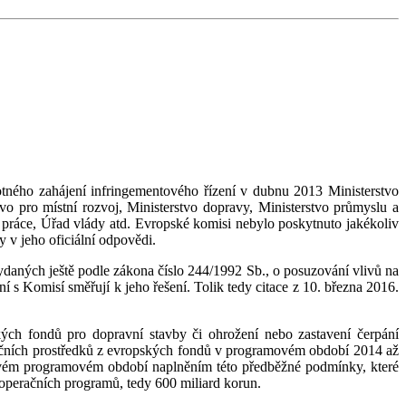
tného zahájení infringementového řízení v dubnu 2013 Ministerstvo
vo pro místní rozvoj, Ministerstvo dopravy, Ministerstvo průmyslu a
 a práce, Úřad vlády atd. Evropské komisi nebylo poskytnuto jakékoliv
y v jeho oficiální odpovědi.
vydaných ještě podle zákona číslo 244/1992 Sb., o posuzování vlivů na
í s Komisí směřují k jeho řešení. Tolik tedy citace z 10. března 2016.
kých fondů pro dopravní stavby či ohrožení nebo zastavení čerpání
nčních prostředků z evropských fondů v programovém období 2014 až
novém programovém období naplněním této předběžné podmínky, které
 operačních programů, tedy 600 miliard korun.