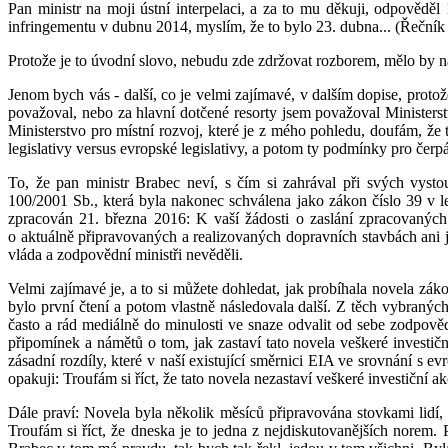
Pan ministr na moji ústní interpelaci, a za to mu děkuji, odpověděl
infringementu v dubnu 2014, myslím, že to bylo 23. dubna... (Řečník
Protože je to úvodní slovo, nebudu zde zdržovat rozborem, mělo by na
Jenom bych vás - další, co je velmi zajímavé, v dalším dopise, protož
považoval, nebo za hlavní dotčené resorty jsem považoval Ministerstvo
Ministerstvo pro místní rozvoj, které je z mého pohledu, doufám, že
legislativy versus evropské legislativy, a potom ty podmínky pro čerpá
To, že pan ministr Brabec neví, s čím si zahrával při svých vystou
100/2001 Sb., která byla nakonec schválena jako zákon číslo 39 v le
zpracován 21. března 2016: K vaší žádosti o zaslání zpracovaných
o aktuálně připravovaných a realizovaných dopravních stavbách ani jin
vláda a zodpovědní ministři nevěděli.
Velmi zajímavé je, a to si můžete dohledat, jak probíhala novela zá
bylo první čtení a potom vlastně následovala další. Z těch vybraných p
často a rád mediálně do minulosti ve snaze odvalit od sebe zodpovědno
připomínek a námětů o tom, jak zastaví tato novela veškeré investič
zásadní rozdíly, které v naší existující směrnici EIA ve srovnání s 
opakuji: Troufám si říct, že tato novela nezastaví veškeré investiční 
Dále praví: Novela byla několik měsíců připravována stovkami lidí
Troufám si říct, že dneska je to jedna z nejdiskutovanějších nore