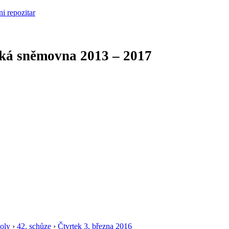
cká sněmovna
2013 – 2017
oly
›
42. schůze
›
Čtvrtek 3. března 2016