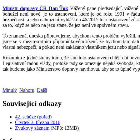
Ministr dopravy ČR Dan Ťok
Vážený pane předsedající, vážené p
bohužel není nové, je to ustanovení, které je od roku 1991 v řádu
bezpečnosti a jeho nahrazení vyhláškou 46/2015 toto ustanovení zůsta
za to, když se něco na jezu stane, že jez není ve správném stavu.
To znamená, dneska připravujeme, abychom tento problém vyřešili, nov
jsme se v meziresortním připomínkovém řízení, že bychom tam dali 
vlastní nebezpečí, a pokud není zakázáno vlastníkem jezu nebo signál
Rozumím z jedné strany tomu, že tam toto ustanovení chtějí dát povod
Legislativní radou vlády, protože tady se omezuje nějaká svoboda, k
tak budeme jako Ministerstvo dopravy navrhovat, aby se to úplně vypu
Minulý
Nahoru
Další
Související odkazy
42. schůze
(
pořad
)
Čtvrtek 3. března 2016
Zvukový záznam
(MP3; 13MB)