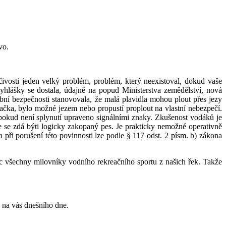
vo.
lčivosti jeden velký problém, problém, který neexistoval, dokud vaše
hlášky se dostala, údajně na popud Ministerstva zemědělství, nová
ní bezpečnosti stanovovala, že malá plavidla mohou plout přes jezy
ačka, bylo možné jezem nebo propustí proplout na vlastní nebezpečí.
pokud není splynutí upraveno signálními znaky. Zkušenost vodáků je
e se zdá býti logicky zakopaný pes. Je prakticky nemožné operativně
a při porušení této povinnosti lze podle § 117 odst. 2 písm. b) zákona
ec všechny milovníky vodního rekreačního sportu z našich řek. Takže
e na vás dnešního dne.