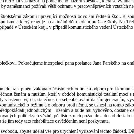
ch rád znal váš názor na podle mého názoru zběsilost, která se vylíhl
 by zaměstnanci požívali větší ochranu v pracovněprávních vztazích než
kolskému zákonu upravující možnosti odvolání ředitelů škol. K sou
ulismus, který reaguje na aktuální dění kolem pražské školy Na Třebe
m případě v Ústeckém kraji, v případě komunistického vedení Ústeckého k
lečkovi. Pokračujeme interpelací pana poslance Jana Farského na oml
m dotaz k plnění zákona o účastnících odboje a odporu proti komunism
vděčnost ženám a mužům, kteří v období komunistické totalitní moci s 
y vlastenectví, cti, statečnosti a sebeobětování dalším generacím, v
i komunistického režimu a o odporu proti němu, se usnesl na tomto zák
me předpokládali jednoduchým - řízením a bude mu vyhověno, dostane 
litovaných politických vězňů, pět tisíc z nich požádalo a dosud dostalo t
a že jim tedy tato rehabilitace osvědčením není poskytnuta.
 svobodu, abyste udělal vše pro urychlení vyřizování těchto žádostí. Dě