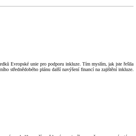
ředků Evropské unie pro podporu inkluze. Tím myslím, jak jste řešila
ího střednědobého plánu další navýšení financí na zajištění inkluze.