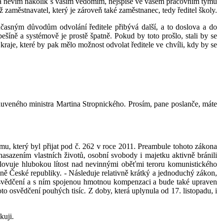
a, a nevím nakolik s vaším vědomím, nejspíše ve vašem pracovním týmu
 zaměstnavatel, který je zároveň také zaměstnanec, tedy ředitel školy.
časným důvodům odvolání ředitele přibývá další, a to doslova a do
šíně a systémově je prostě špatně. Pokud by toto prošlo, stali by se
raje, které by pak mělo možnost odvolat ředitele ve chvíli, kdy by se
uveného ministra Martina Stropnického. Prosím, pane poslanče, máte
u, který byl přijat pod č. 262 v roce 2011. Preambule tohoto zákona
nasazením vlastních životů, osobní svobody i majetku aktivně bránili
yslovuje hlubokou lítost nad nevinnými oběťmi teroru komunistického
oně České republiky. - Následuje relativně krátký a jednoduchý zákon,
osvědčení a s ním spojenou hmotnou kompenzaci a bude také upraven
oto osvědčení pouhých tisíc. Z doby, která uplynula od 17. listopadu, i
kuji.