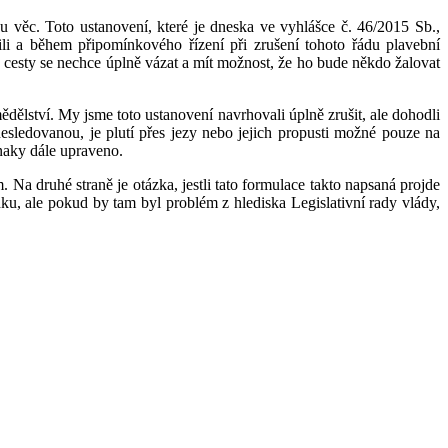
u věc. Toto ustanovení, které je dneska ve vyhlášce č. 46/2015 Sb.,
ili a během připomínkového řízení při zrušení tohoto řádu plavební
k cesty se nechce úplně vázat a mít možnost, že ho bude někdo žalovat
dělství. My jsme toto ustanovení navrhovali úplně zrušit, ale dohodli
sledovanou, je plutí přes jezy nebo jejich propusti možné pouze na
znaky dále upraveno.
Na druhé straně je otázka, jestli tato formulace takto napsaná projde
ku, ale pokud by tam byl problém z hlediska Legislativní rady vlády,