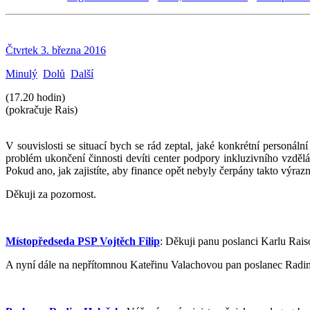
Čtvrtek 3. března 2016
Minulý
Dolů
Další
(17.20 hodin)
(pokračuje Rais)
V souvislosti se situací bych se rád zeptal, jaké konkrétní personá
problém ukončení činnosti devíti center podpory inkluzivního vzdělá
Pokud ano, jak zajistíte, aby finance opět nebyly čerpány takto výraz
Děkuji za pozornost.
Místopředseda PSP Vojtěch Filip
: Děkuji panu poslanci Karlu Rais
A nyní dále na nepřítomnou Kateřinu Valachovou pan poslanec Radim