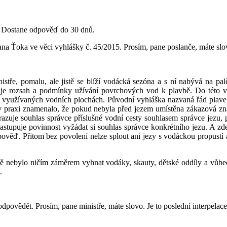
. Dostane odpověď do 30 dnů.
na Ťoka ve věci vyhlášky č. 45/2015. Prosím, pane poslanče, máte slo
istře, pomalu, ale jistě se blíží vodácká sezóna a s ní nabývá na pa
vuje rozsah a podmínky užívání povrchových vod k plavbě. Do této vy
ky využívaných vodních plochách. Původní vyhláška nazvaná řád plaveb
o v praxi znamenalo, že pokud nebyla před jezem umístěna zákazová zn
zuje souhlas správce příslušné vodní cesty souhlasem správce jezu, 
nastupuje povinnost vyžádat si souhlas správce konkrétního jezu. A zd
dpověď. Přitom bez povolení nelze splout ani jezy s vodáckou propustí 
istě nebylo ničím záměrem vyhnat vodáky, skauty, dětské oddíly a vůb
.
 odpovědět. Prosím, pane ministře, máte slovo. Je to poslední interpelac