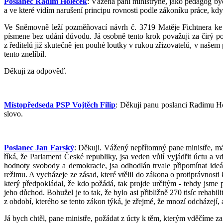
Poslanec Radim Holeček
: Vážená paní ministryně, jako pedagog by
a ve které vidím narušení principu rovnosti podle zákoníku práce, kdy
Ve Sněmovně leží pozměňovací návrh č. 3719 Matěje Fichtnera ke š
písmene bez udání důvodu. Já osobně tento krok považuji za čirý pop
z ředitelů již skutečně jen pouhé loutky v rukou zřizovatelů, v naše
tento znelíbil.
Děkuji za odpověď.
Místopředseda PSP Vojtěch Filip
: Děkuji panu poslanci Radimu Ho
slovo.
Poslanec Jan Farský
: Děkuji. Vážený nepřítomný pane ministře, má
říká, že Parlament České republiky, jsa veden vůlí vyjádřit úctu a 
hodnoty svobody a demokracie, jsa odhodlán trvale připomínat ideál
režimu. A vycházeje ze zásad, které vtělil do zákona o protiprávnost
který předpokládal, že kdo požádá, tak projde určitým - tehdy js
jeho důchod. Bohužel je to tak, že bylo asi přibližně 270 tisíc rehabi
z období, kterého se tento zákon týká, je zřejmé, že mnozí odcházejí, 
Já bych chtěl, pane ministře, požádat z úcty k těm, kterým vděčíme za