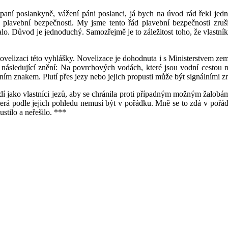
aní poslankyně, vážení páni poslanci, já bych na úvod rád řekl jedn
 plavební bezpečnosti. My jsme tento řád plavební bezpečnosti zruš
lo. Důvod je jednoduchý. Samozřejmě je to záležitost toho, že vlastní
elizaci této vyhlášky. Novelizace je dohodnuta i s Ministerstvem země
následující znění: Na povrchových vodách, které jsou vodní cestou ne
ním znakem. Plutí přes jezy nebo jejich propusti může být signálními 
í jako vlastníci jezů, aby se chránila proti případným možným žalobám. 
terá podle jejich pohledu nemusí být v pořádku. Mně se to zdá v pořád
stilo a neřešilo. ***