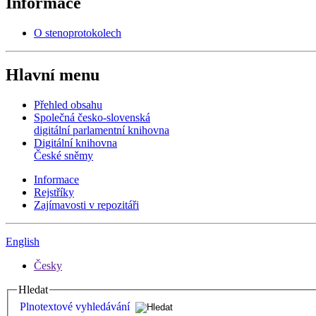
Informace
O stenoprotokolech
Hlavní menu
Přehled obsahu
Společná česko-slovenská
digitální parlamentní knihovna
Digitální knihovna
České sněmy
Informace
Rejstříky
Zajímavosti v repozitáři
English
Česky
Hledat
Plnotextové vyhledávání