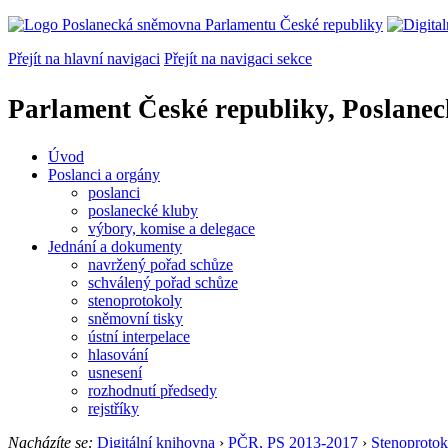
Přejít na hlavní navigaci
Přejít na navigaci sekce
Parlament České republiky, Poslane
Úvod
Poslanci a orgány
poslanci
poslanecké kluby
výbory, komise a delegace
Jednání a dokumenty
navržený pořad schůze
schválený pořad schůze
stenoprotokoly
sněmovní tisky
ústní interpelace
hlasování
usnesení
rozhodnutí předsedy
rejstříky
Nacházíte se:
Digitální knihovna
›
PČR, PS 2013-2017
›
Stenoprotok