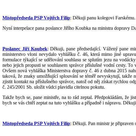
Místopředseda PSP Vojtěch Filip
: Děkuji panu kolegovi Farskému
Nyní interpelace pana poslance Jiřího Koubka na ministra dopravy Da
Poslanec Jiří Koubek
: Děkuji, pane předsedající. Vážený pane min
ministerstvo vloni nevydalo vyhlášku č. 46, která mimo jiné upra
formulace týkající se udělování souhlasu se splutím jezu na vodác
nebo jejich propusti se souhlasem správce příslušné vodní cesty. T
Ovšem nová vyhláška Ministerstva dopravy č. 46 z dubna 2015 nahra
taková, že znaky umožňující splouvání se téměř nevyskytují, takže 
zjistit kontakt na příslušného správce, natož od něj získat rychlou o
č. 245/2001 Sb. uložit vůdci plavidla citelnou pokutu.
Takže bych se, pane ministře, na to rád zeptal. Předpokládám, že j
bych se vás chtěl zeptat na tuto vyhlášku a případně i nápravu. Děkuji
Místopředseda PSP Vojtěch Filip
: Děkuji. Pan ministr je připraven