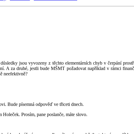
lní důsledky jsou vyvozeny z těchto elementárních chyb v čerpání prost
ní. A za druhé, jestli bude MŠMT požadovat například v rámci finančn
ně neefektivně?
ovi. Bude písemná odpověď ve třiceti dnech.
 Holeček. Prosím, pane poslanče, máte slovo.