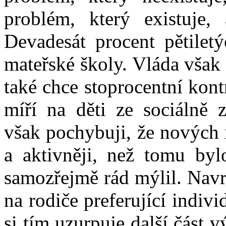
problém, který existuje, 
Devadesát procent pětiletý
mateřské školy. Vláda však 
také chce stoprocentní kont
míří na děti ze sociálně 
však pochybuji, že nových 
a aktivněji, než tomu by
samozřejmě rád mýlil. Navr
na rodiče preferující indivi
si tím uzurpuje další část 