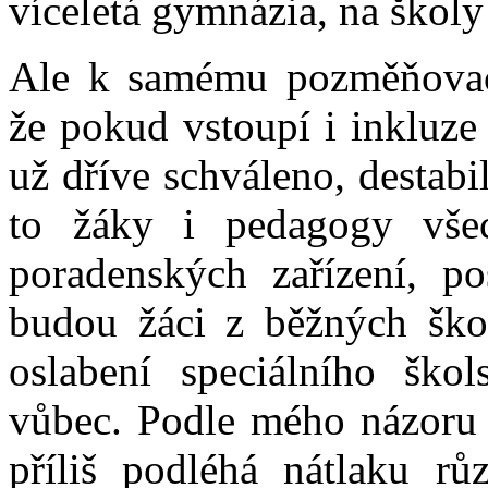
víceletá gymnázia, na škol
Ale k samému pozměňovac
že pokud vstoupí i inkluze l
už dříve schváleno, destabi
to žáky i pedagogy všec
poradenských zařízení, po
budou žáci z běžných ško
oslabení speciálního škol
vůbec. Podle mého názoru M
příliš podléhá nátlaku rů