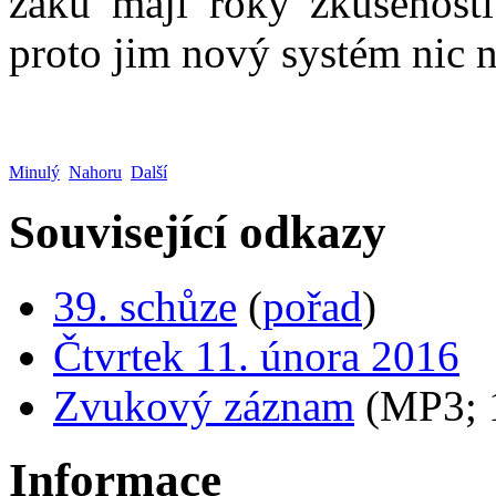
žáků mají roky zkušeností
proto jim nový systém nic 
Minulý
Nahoru
Další
Související odkazy
39. schůze
(
pořad
)
Čtvrtek 11. února 2016
Zvukový záznam
(MP3;
Informace