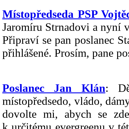
Místopředseda PSP Vojtěc
Jaromíru Strnadovi a nyní 
Připraví se pan poslanec S
přihlášené. Prosím, pane po
Poslanec Jan Klán
: Dě
místopředsedo, vládo, dámy
dovolte mi, abych se zde
k určitému evergreenu v té