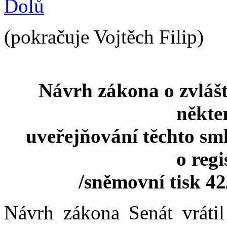
Dolů
(pokračuje Vojtěch Filip)
Návrh zákona o zvláš
někte
uveřejňování těchto sml
o reg
/sněmovní tisk 42
Návrh zákona Senát vráti