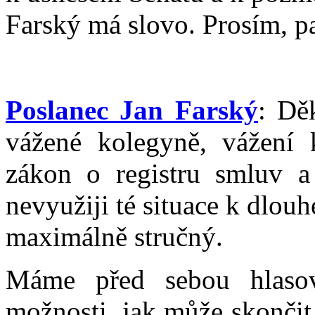
Farský má slovo. Prosím, p
Poslanec Jan Farský
: Dě
vážené kolegyně, vážení 
zákon o registru smluv a 
nevyužiji té situace k dlou
maximálně stručný.
Máme před sebou hlasov
možnosti, jak může skončit