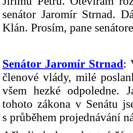
Jiřímu Petrů. Otevírám ro
senátor Jaromír Strnad. Dá
Klán. Prosím, pane senátore
Senátor Jaromír Strnad
:
členové vlády, milé poslan
všem hezké odpoledne. Ja
tohoto zákona v Senátu js
s průběhem projednávání ná