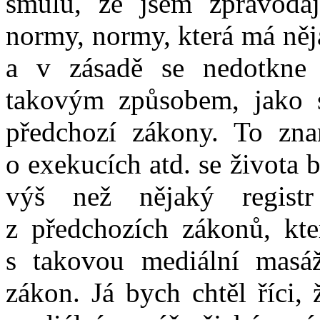
smůlu, že jsem zpravoda
normy, normy, která má něj
a v zásadě se nedotkne 
takovým způsobem, jako 
předchozí zákony. To zn
o exekucích atd. se života 
výš než nějaký regist
z předchozích zákonů, kte
s takovou mediální masáž
zákon. Já bych chtěl říci,