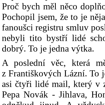
Proč bych měl něco doplňov
Pochopil jsem, že to je něj
fanoušci registru smluv po
nebyli tito bystří lidé sch
dobrý. To je jedna výtka.
A poslední věc, která mě
z Františkových Lázní. To j
asi čtyři lidé mail, který v
Pepa Novák - Jihlava, Hon
odněkud jinud. A vždyck