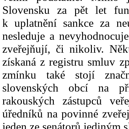
Slovensku za pět let fun
k uplatnění sankce za ne
nesleduje a nevyhodnocuje
zveřejňují, či nikoliv. Ně
získaná z registru smluv z
zmínku také stojí znač
slovenských obcí na př
rakouských zástupců veřej
úředníků na povinné zveřej
jeden ze senátorů jediným 