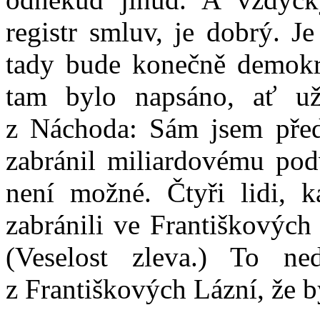
registr smluv, je dobrý. J
tady bude konečně demokr
tam bylo napsáno, ať už
z Náchoda: Sám jsem před
zabránil miliardovému podv
není možné. Čtyři lidi, k
zabránili ve Františkovýc
(Veselost zleva.) To n
z Františkových Lázní, že b