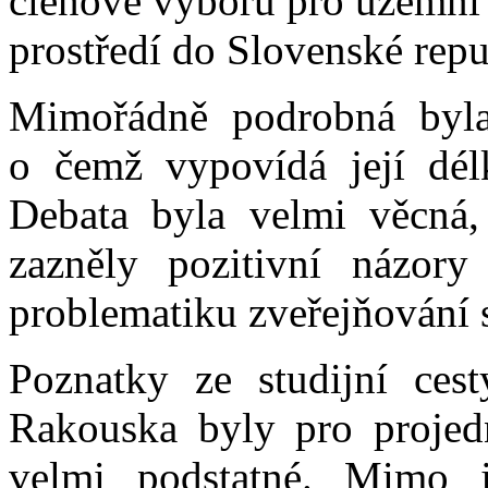
členové výboru pro územní 
prostředí do Slovenské rep
Mimořádně podrobná byla
o čemž vypovídá její délk
Debata byla velmi věcná, 
zazněly pozitivní názory
problematiku zveřejňování 
Poznatky ze studijní ces
Rakouska byly pro projed
velmi podstatné. Mimo 