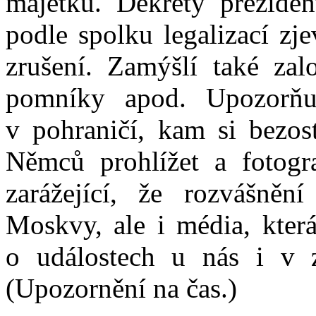
majetku. Dekrety prezide
podle spolku legalizací zj
zrušení. Zamýšlí také zalo
pomníky apod. Upozorňu
v pohraničí, kam si bezos
Němců prohlížet a fotogra
zarážející, že rozvášnění
Moskvy, ale i média, kter
o událostech u nás i v za
(Upozornění na čas.)