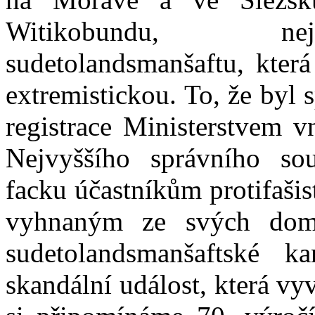
Witikobundu, nejr
sudetolandsmanšaftu, kter
extremistickou. To, že byl
registrace Ministerstvem v
Nejvyššího správního sou
facku účastníkům protifaši
vyhnaným ze svých domo
sudetolandsmanšaftské k
skandální událost, která vy