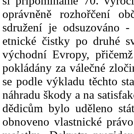
si připomínáme 70. výročí
oprávněně rozhořčení ob
sdružení je odsuzováno - 
etnické čistky po druhé s
východní Evropy, přičemž 
pokládány za válečné zloči
se podle výkladu těchto st
náhradu škody a na satisfakc
dědicům bylo uděleno stát
obnoveno vlastnické práv