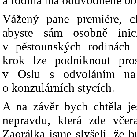
a rodina má odůvodněné oba
Vážený pane premiére, ch
abyste sám osobně inic
v pěstounských rodinách 
krok lze podniknout pros
v Oslu s odvoláním na
o konzulárních stycích.
A na závěr bych chtěla je
nepravdu, která zde včer
Zaorálka jsme slyšeli, že 