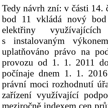
Tedy návrh zní: v části 14.
bod 11 vkládá nový bod 
elektřiny využívajícíc
s instalovaným výkon
uplatňováno právo na po
provozu od 1. 1. 2011 do
počínaje dnem 1. 1. 2016
právní moci rozhodnutí úřa
zařízení využívající podp
meziročně indexem cen prů