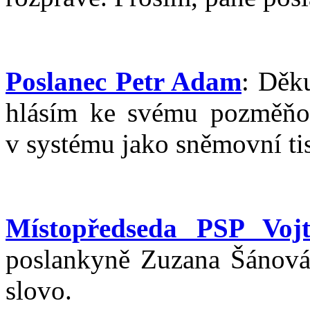
Poslanec Petr Adam
: Děku
hlásím ke svému pozměňov
v systému jako sněmovní ti
Místopředseda PSP Vojt
poslankyně Zuzana Šánová.
slovo.