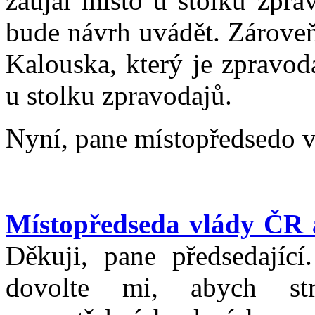
zaujal místo u stolku zpra
bude návrh uvádět. Zárove
Kalouska, který je zpravod
u stolku zpravodajů.
Nyní, pane místopředsedo v
Místopředseda vlády ČR a
Děkuji, pane předsedajíc
dovolte mi, abych st