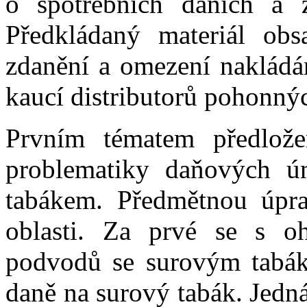
o spotřebních daních a
Předkládaný materiál obs
zdanění a omezení nakládá
kaucí distributorů pohonný
Prvním tématem předlože
problematiky daňových ún
tabákem. Předmětnou úpra
oblasti. Za prvé se s o
podvodů se surovým tabák
daně na surový tabák. Jedn