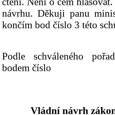
čtení. Není o čem hlasovat
návrhu. Děkuji panu minis
končím bod číslo 3 této sch
Podle schváleného pořa
bodem číslo
Vládní návrh zákon