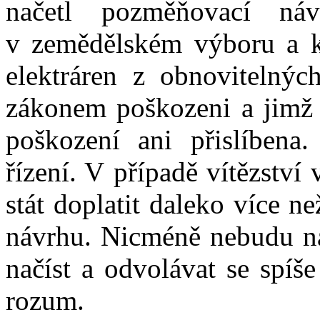
načetl pozměňovací ná
v zemědělském výboru a kt
elektráren z obnovitelnýc
zákonem poškozeni a jimž
poškození ani přislíbena
řízení. V případě vítězství
stát doplatit daleko více 
návrhu. Nicméně nebudu na 
načíst a odvolávat se spí
rozum.