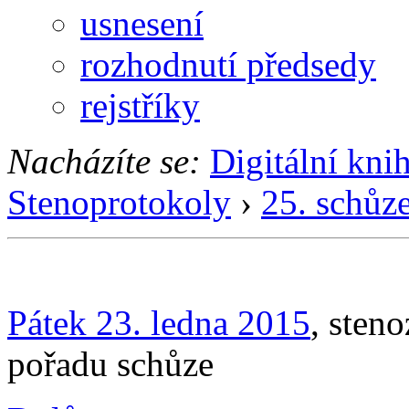
usnesení
rozhodnutí předsedy
rejstříky
Nacházíte se:
Digitální kni
Stenoprotokoly
›
25. schůz
Pátek 23. ledna 2015
, sten
pořadu schůze