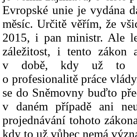
Evropské unie je vydána da
měsíc. Určitě věřím, že vš
2015, i pan ministr. Ale l
záležitost, i tento zákon
v době, kdy už to vl
o profesionalitě práce vlá
se do Sněmovny buďto před
v daném případě ani neu
projednávání tohoto zákona
kdy to už vůbec nemá význ