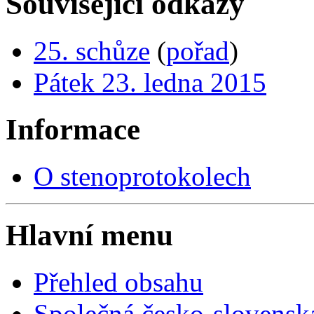
Související odkazy
25. schůze
(
pořad
)
Pátek 23. ledna 2015
Informace
O stenoprotokolech
Hlavní menu
Přehled obsahu
Společná česko-slovensk