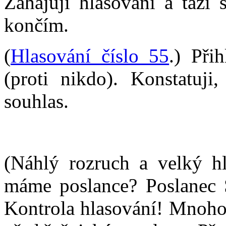
Zahajuji hlasování a táži 
končím.
(
Hlasování číslo 55
.) Při
(proti nikdo). Konstatuj
souhlas.
(Náhlý rozruch a velký h
máme poslance? Poslanec S
Kontrola hlasování! Mnoho 