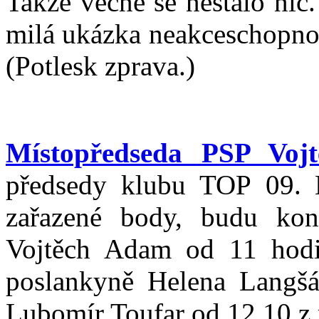
Takže věcně se nestalo nic
milá ukázka neakceschopnos
(Potlesk zprava.)
Místopředseda PSP Vojt
předsedy klubu TOP 09. 
zařazené body, budu kon
Vojtěch Adam od 11 hodi
poslankyně Helena Langšá
Lubomír Toufar od 12.10 z