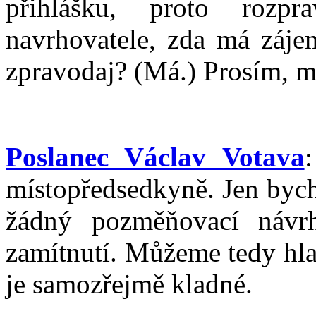
přihlášku, proto roz
navrhovatele, zda má záje
zpravodaj? (Má.) Prosím, m
Poslanec Václav Votava
místopředsedkyně. Jen bych
žádný pozměňovací návr
zamítnutí. Můžeme tedy hla
je samozřejmě kladné.