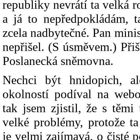
republiky nevrátí ta velká
a já to nepředpokládám, t
zcela nadbytečné. Pan minist
nepřišel. (S úsměvem.) Při
Poslanecká sněmovna.
Nechci být hnidopich, a
okolností podíval na webov
tak jsem zjistil, že s těm
velké problémy, protože ta
je velmi zajímavá, o čisté 