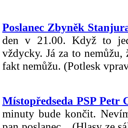
Poslanec Zbyněk Stanjur
den v 21.00. Když to je
vždycky. Já za to nemůžu, ž
fakt nemůžu. (Potlesk vprav
Místopředseda PSP Petr 
minuty bude končit. Nevím,
pan poslanec... (Hlasy ze s