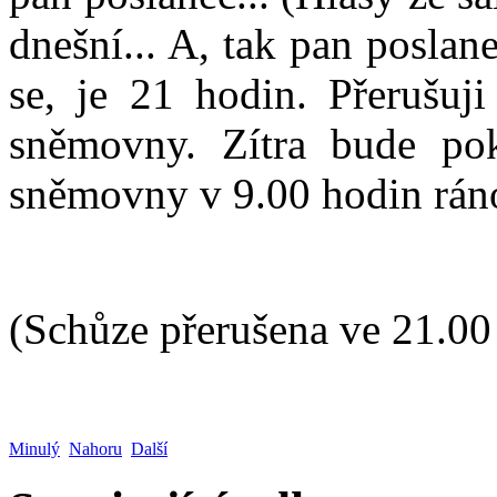
dnešní... A, tak pan posla
se, je 21 hodin. Přerušuji
sněmovny. Zítra bude pok
sněmovny v 9.00 hodin rán
(Schůze přerušena ve 21.00
Minulý
Nahoru
Další