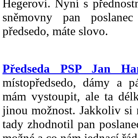
Hegerovi. Nyní s přednost
sněmovny pan poslanec
předsedo, máte slovo.
Předseda PSP Jan Ha
místopředsedo, dámy a pán
mám vystoupit, ale ta dél
jinou možnost. Jakkoliv si 
tady zhodnotil pan poslanec
možné a co nám jednací řád