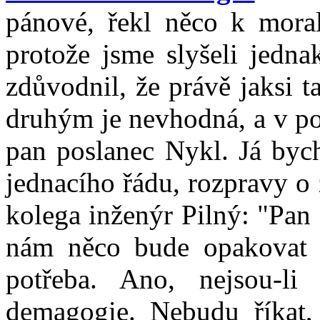
pánové, řekl něco k mora
protože jsme slyšeli jedna
zdůvodnil, že právě jaksi 
druhým je nevhodná, a v p
pan poslanec Nykl. Já bych
jednacího řádu, rozpravy o
kolega inženýr Pilný: "Pan
nám něco bude opakovat dva
potřeba. Ano, nejsou-li
demagogie. Nebudu říkat,