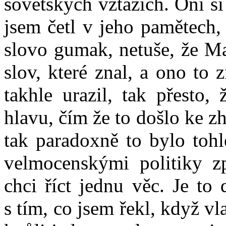
sovětských vztazích. Oni s
jsem četl v jeho pamětech, 
slovo gumak, netuše, že Ma
slov, které znal, a ono t
takhle urazil, tak přesto,
hlavu, čím že to došlo ke z
tak paradoxně to bylo tohl
velmocenskými politiky zp
chci říct jednu věc. Je to
s tím, co jsem řekl, když v