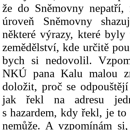
že do Sněmovny nepatří, n
úroveň Sněmovny shazuj
některé výrazy, které byly
zemědělství, kde určitě po
bych si nedovolil. Vzpom
NKÚ pana Kalu malou zrů
doložit, proč se odpouštěj
jak řekl na adresu jed
s hazardem, kdy řekl, je to
nemůže. A vzpomínám si, 