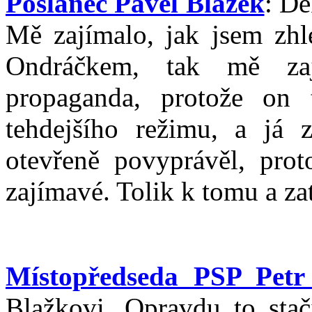
Poslanec Pavel Blažek
: Dě
Mě zajímalo, jak jsem zhl
Ondráčkem, tak mě zaj
propaganda, protože on
tehdejšího režimu, a já 
otevřeně povyprávěl, pro
zajímavé. Tolik k tomu a zat
Místopředseda PSP Petr
Blažkovi. Opravdu to stač