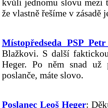
kvůli jednomu slovu mezi t
že vlastně řešíme v zásadě 
Místopředseda PSP Petr
Blažkovi. S další faktick
Heger. Po něm snad už p
poslanče, máte slovo.
Poslanec Leoš Heger
: Děk