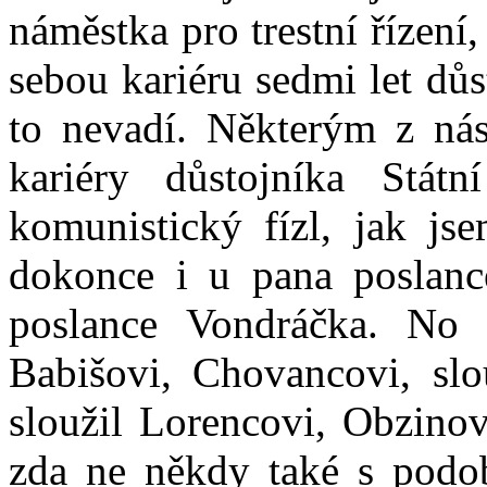
náměstka pro trestní řízení
sebou kariéru sedmi let důs
to nevadí. Některým z nás
kariéry důstojníka Státn
komunistický fízl, jak jse
dokonce i u pana poslanc
poslance Vondráčka. No 
Babišovi, Chovancovi, slou
sloužil Lorencovi, Obzino
zda ne někdy také s podo