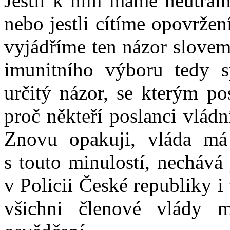
Jestli k nim máme neutráln
nebo jestli cítíme opovrže
vyjádříme ten názor slovem
imunitního výboru tedy s
určitý názor, se kterým po
proč někteří poslanci vládn
Znovu opakuji, vláda má
s touto minulostí, nechává
v Policii České republiky i
všichni členové vlády mo