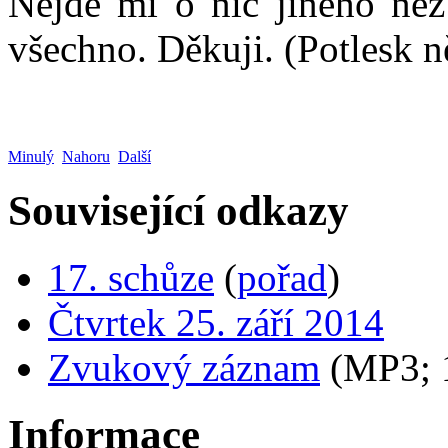
Nejde mi o nic jiného než 
všechno. Děkuji. (Potlesk n
Minulý
Nahoru
Další
Související odkazy
17. schůze
(
pořad
)
Čtvrtek 25. září 2014
Zvukový záznam
(MP3;
Informace