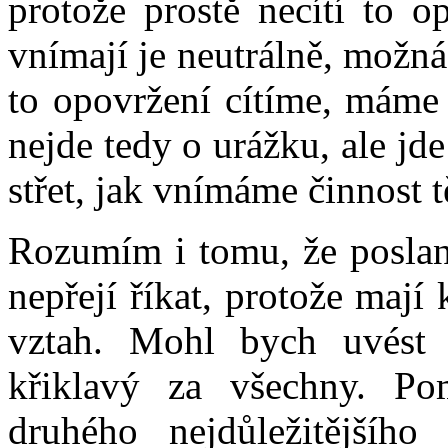
protože prostě necítí to o
vnímají je neutrálně, možná
to opovržení cítíme, máme n
nejde tedy o urážku, ale jd
střet, jak vnímáme činnost t
Rozumím i tomu, že poslanc
nepřejí říkat, protože maj
vztah. Mohl bych uvést 
křiklavý za všechny. P
druhého nejdůležitějšího