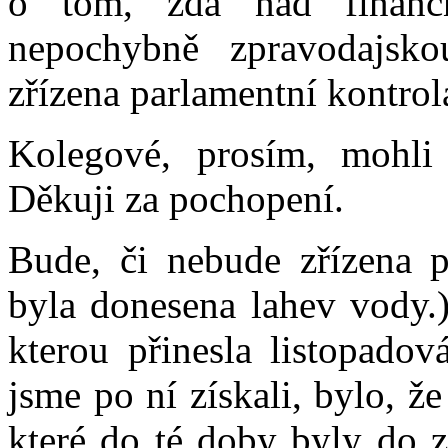
o tom, zda nad finanč
nepochybně zpravodajsk
zřízena parlamentní kontrol
Kolegové, prosím, mohli
Děkuji za pochopení.
Bude, či nebude zřízena p
byla donesena lahev vody.
kterou přinesla listopadov
jsme po ní získali, bylo, ž
které do té doby byly do z