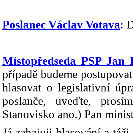
Poslanec Václav Votava
: 
Místopředseda PSP Jan 
případě budeme postupovat 
hlasovat o legislativní úp
poslanče, uveďte, prosí
Stanovisko ano.) Pan minist
Já zahajuji hlasování a táži