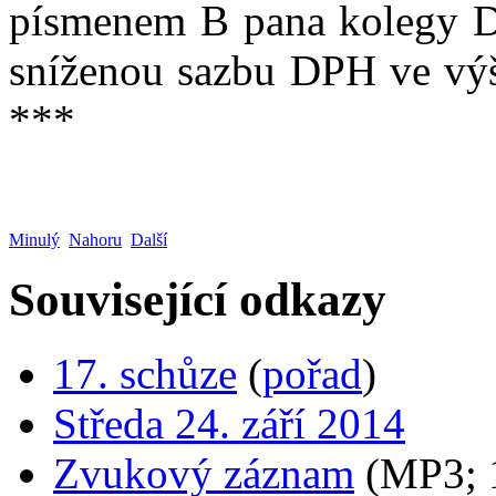
písmenem B pana kolegy Do
sníženou sazbu DPH ve výši
***
Minulý
Nahoru
Další
Související odkazy
17. schůze
(
pořad
)
Středa 24. září 2014
Zvukový záznam
(MP3;