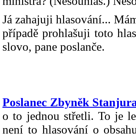
ministra? (Nesouhlas.) Neso
Já zahajuji hlasování... M
případě prohlašuji toto hl
slovo, pane poslanče.
Poslanec Zbyněk Stanjur
o to jednou střetli. To je 
není to hlasování o obsah