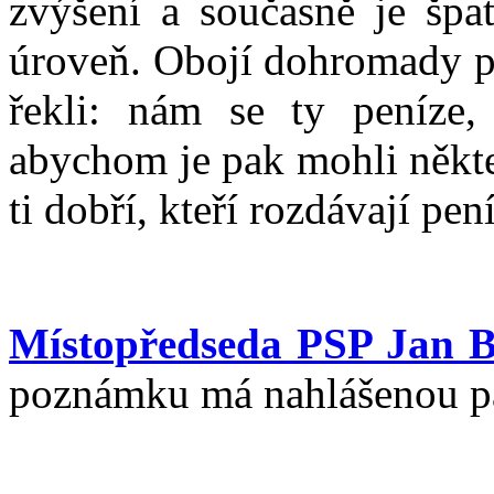
zvýšení a současně je špa
úroveň. Obojí dohromady pr
řekli: nám se ty peníze,
abychom je pak mohli někte
ti dobří, kteří rozdávají pen
Místopředseda PSP Jan B
poznámku má nahlášenou pa