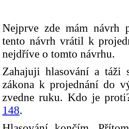
Nejprve zde mám návrh p
tento návrh vrátil k proj
nejdříve o tomto návrhu.
Zahajuji hlasování a táži 
zákona k projednání do vý
zvedne ruku. Kdo je proti
148
.
Hlasování končím. Přítom