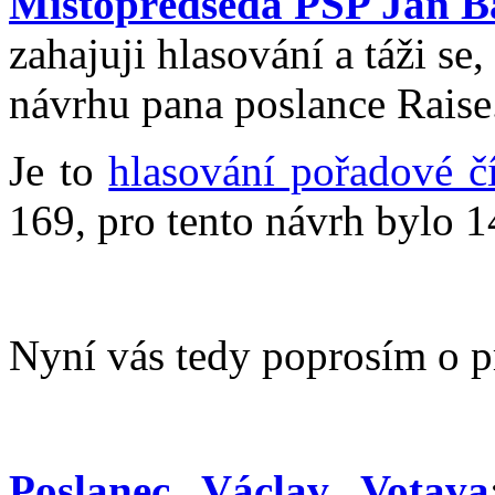
Místopředseda PSP Jan B
zahajuji hlasování a táži se
návrhu pana poslance Raise.
Je to
hlasování pořadové č
169, pro tento návrh bylo 1
Nyní vás tedy poprosím o p
Poslanec Václav Votava