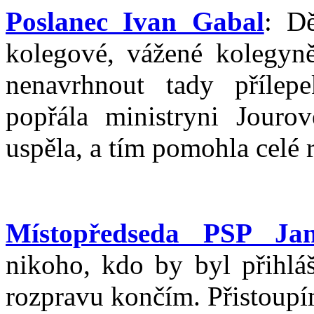
Poslanec Ivan Gabal
: Dě
kolegové, vážené kolegyně,
nenavrhnout tady příle
popřála ministryni Jouro
uspěla, a tím pomohla celé 
Místopředseda PSP Ja
nikoho, kdo by byl přihlá
rozpravu končím. Přistoupí