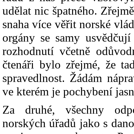
udělat nic špatného. Zřejmě
snaha více věřit norské vlá
orgány se samy usvědčují z
rozhodnutí včetně odůvod
čtenáři bylo zřejmé, že ta
spravedlnost. Žádám nápra
ve kterém je pochybení jasn
Za druhé, všechny odpo
norských úřadů jako s danos