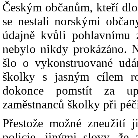
Českým občanům, kteří dlou
se nestali norskými občan
údajně kvůli pohlavnímu z
nebylo nikdy prokázáno. N
šlo o vykonstruované udá
školky s jasným cílem ro
dokonce pomstít za up
zaměstnanců školky při péči
Přestože možné zneužití j
policie, jinými slovy, že