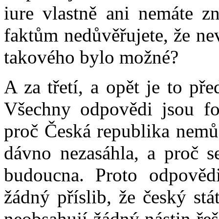
iure vlastně ani nemáte z
faktům nedůvěřujete, že ne
takového bylo možné?
A za třetí, a opět je to p
Všechny odpovědi jsou fo
proč Česká republika nemůž
dávno nezasáhla, a proč s
budoucna. Proto odpovědi
žádný příslib, že český st
neobsahují žádný nástin řeše