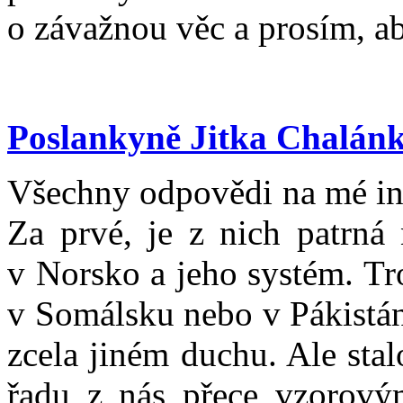
o závažnou věc a prosím, ab
Poslankyně Jitka Chalán
Všechny odpovědi na mé int
Za prvé, je z nich patrná
v Norsko a jeho systém. Trou
v Somálsku nebo v Pákistán
zcela jiném duchu. Ale sta
řadu z nás přece vzorový