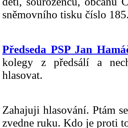
dětí, sourozenců, občanů Č
sněmovního tisku číslo 185
Předseda PSP Jan Hamá
kolegy z předsálí a ne
hlasovat.
Zahajuji hlasování. Ptám se,
zvedne ruku. Kdo je proti 