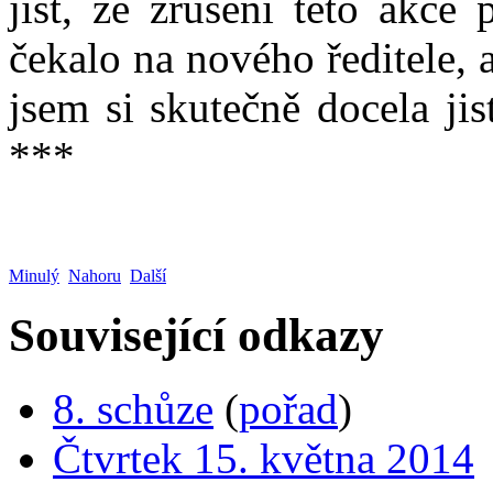
jist, že zrušení této akce
čekalo na nového ředitele,
jsem si skutečně docela jis
***
Minulý
Nahoru
Další
Související odkazy
8. schůze
(
pořad
)
Čtvrtek 15. května 2014