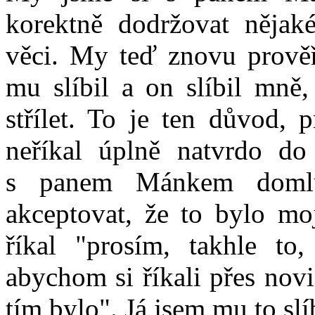
korektně dodržovat nějaké
věci. My teď znovu prověř
mu slíbil a on slíbil mně
střílet. To je ten důvod, 
neříkal úplně natvrdo do
s panem Mánkem domlu
akceptovat, že to bylo mo
říkal "prosím, takhle to,
abychom si říkali přes novi
tím bylo". Já jsem mu to slíb