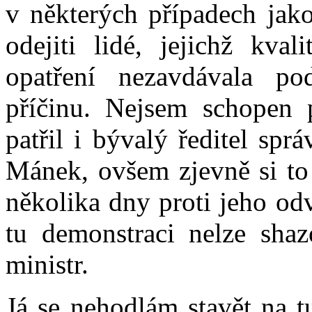
v některých případech jako
odejiti lidé, jejichž kva
opatření nezavdávala p
příčinu. Nejsem schopen p
patřil i bývalý ředitel sp
Mánek, ovšem zjevně si to m
několika dny proti jeho od
tu demonstraci nelze shaz
ministr.
Já se nehodlám stavět na t