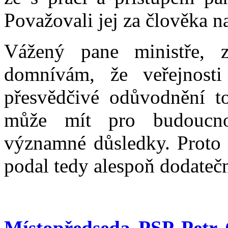
Považovali jej za člověka n
Vážený pane ministře,
domnívám, že veřejnosti 
přesvědčivé odůvodnění to
může mít pro budoucn
významné důsledky. Proto v
podal tedy alespoň dodatečn
Místopředseda PSP Petr