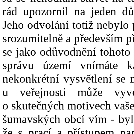
rád upozornil na jeden dů
Jeho odvolání totiž nebylo
srozumitelně a především p
se jako odůvodnění tohoto 
správu území vnímáte ka
nekonkrétní vysvětlení se 
u veřejnosti může vyvo
o skutečných motivech vašeh
šumavských obcí vím - byl
že s prací a přístupem pa