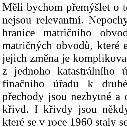
Měli bychom přemýšlet o to
nejsou relevantní. Nepoch
hranice matričního obvo
matričných obvodů, které e
jejich změna je komplikov
z jednoho katastrálního
finačního úřadu k druh
přechody jsou nezbytné a o
křivd. I křivdy jsou něk
které se v roce 1960 staly s