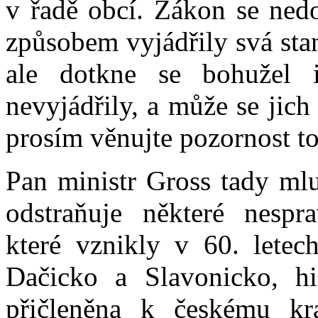
v řadě obcí. Zákon se ned
způsobem vyjádřily svá sta
ale dotkne se bohužel i
nevyjádřily, a může se jic
prosím věnujte pozornost t
Pan ministr Gross tady mlu
odstraňuje některé nesprav
které vznikly v 60. letec
Dačicko a Slavonicko, hi
přičleněna k českému kr