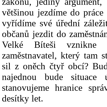
zákonu, jediný argument, 
většinou jezdíme do práce
vyřídíme své úřední záleži
občanů jezdit do zaměstná
Velké Bíteši vznikne
zaměstnavatel, který tam s
sil z oněch čtyř obcí? Bud
najednou bude situace 
stanovujeme hranice spr
desítky let.