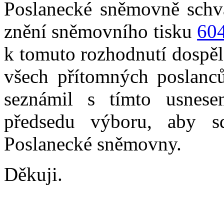
Poslanecké sněmovně schvá
znění sněmovního tisku
60
k tomuto rozhodnutí dospěl
všech přítomných poslanců
seznámil s tímto usnes
předsedu výboru, aby sd
Poslanecké sněmovny.
Děkuji.