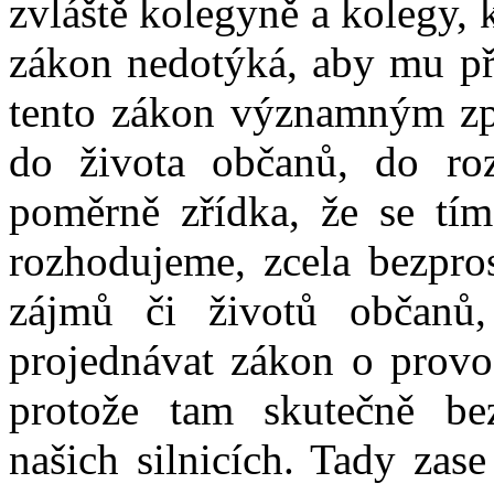
zvláště kolegyně a kolegy, k
zákon nedotýká, aby mu pře
tento zákon významným zp
do života občanů, do roz
poměrně zřídka, že se tí
rozhodujeme, zcela bezpr
zájmů či životů občanů,
projednávat zákon o prov
protože tam skutečně be
našich silnicích. Tady zas