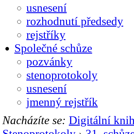
usnesení
rozhodnutí předsedy
rejstříky
Společné schůze
pozvánky
stenoprotokoly
usnesení
jmenný rejstřík
Nacházíte se:
Digitální kni
Stenoprotokoly
›
31. schůz