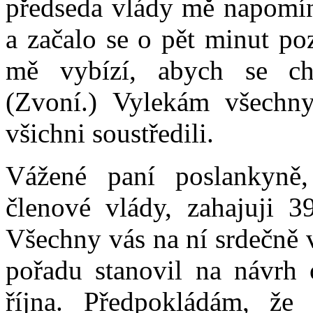
předseda vlády mě napomín
a začalo se o pět minut poz
mě vybízí, abych se ch
(Zvoní.) Vylekám všechn
všichni soustředili.
Vážené paní poslankyně,
členové vlády, zahajuji 3
Všechny vás na ní srdečně 
pořadu stanovil na návrh 
října. Předpokládám, že