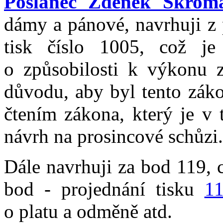
Poslanec Zdeněk Škrom
dámy a pánové, navrhuji z 
tisk číslo 1005, což j
o způsobilosti k výkonu z
důvodu, aby byl tento zák
čtením zákona, který je v 
návrh na prosincové schůzi.
Dále navrhuji za bod 119, c
bod - projednání tisku
1
o platu a odměně atd.