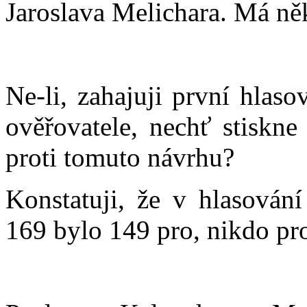
Jaroslava Melichara. Má ně
Ne-li, zahajuji první hlas
ověřovatele, nechť stiskne
proti tomuto návrhu?
Konstatuji, že v hlasován
169 bylo 149 pro, nikdo prot