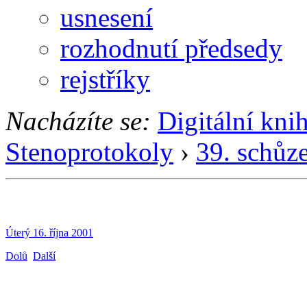
usnesení
rozhodnutí předsedy
rejstříky
Nacházíte se:
Digitální kni
Stenoprotokoly
›
39. schůz
Úterý 16. října 2001
Dolů
Další