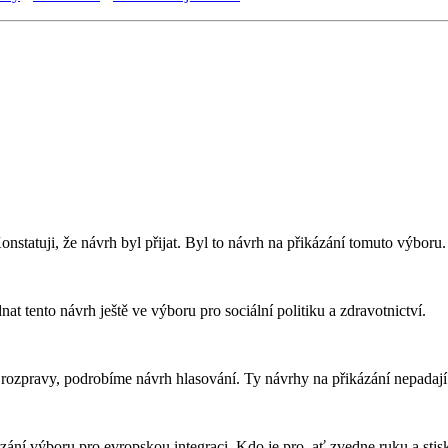
statuji, že návrh byl přijat. Byl to návrh na přikázání tomuto výboru
t tento návrh ještě ve výboru pro sociální politiku a zdravotnictví.
zpravy, podrobíme návrh hlasování. Ty návrhy na přikázání nepadají v 
ání výboru pro evropskou integraci. Kdo je pro, ať zvedne ruku a stiskn