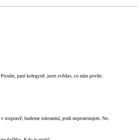
. Prosím, paní kolegyně, jsem zvědav, co nám povíte.
rozpravě, budeme tolerantní, jestli neprotestujete. Ne.
e tlačítko. Kdo je proti?