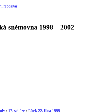
cká sněmovna
1998 – 2002
oly
›
17. schůze
›
Pátek 22. října 1999