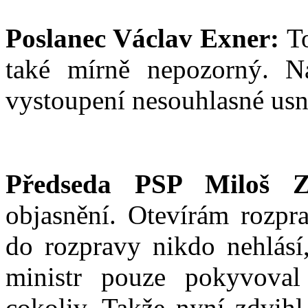
Poslanec Václav Exner:
To
také mírně nepozorný. N
vystoupení nesouhlasné usne
Předseda PSP Miloš Z
objasnění. Otevírám rozpra
do rozpravy nikdo nehlásí
ministr pouze pokyvova
cokoliv. Takže nyní zdvihl