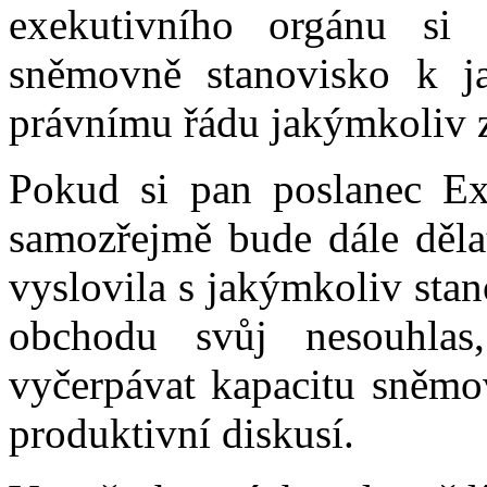
exekutivního orgánu si 
sněmovně stanovisko k j
právnímu řádu jakýmkoliv 
Pokud si pan poslanec Ex
samozřejmě bude dále děla
vyslovila s jakýmkoliv sta
obchodu svůj nesouhla
vyčerpávat kapacitu sněmov
produktivní diskusí.