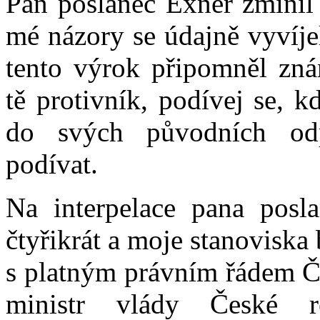
Pan poslanec Exner zmínil 
mé názory se údajně vyvíje
tento výrok připomněl zná
tě protivník, podívej se, 
do svých původních odp
podívat.
Na interpelace pana posl
čtyřikrát a moje stanoviska
s platným právním řádem Č
ministr vlády České r