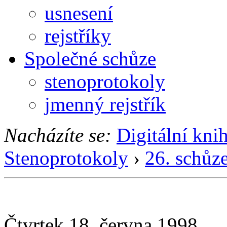
usnesení
rejstříky
Společné schůze
stenoprotokoly
jmenný rejstřík
Nacházíte se:
Digitální kni
Stenoprotokoly
›
26. schůz
Čtvrtek 18. června 1998