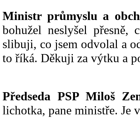
Ministr průmyslu a obc
bohužel neslyšel přesně, c
slibuji, co jsem odvolal a o
to říká. Děkuji za výtku a p
Předseda PSP Miloš Ze
lichotka, pane ministře. Je 