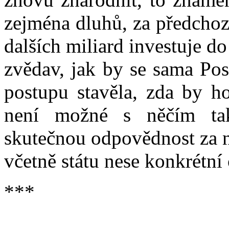
zejména dluhů, za předchozí
dalších miliard investuje d
zvědav, jak by se sama Po
postupu stavěla, zda by ho
není možné s něčím tak
skutečnou odpovědnost za n
včetně státu nese konkrétní
***