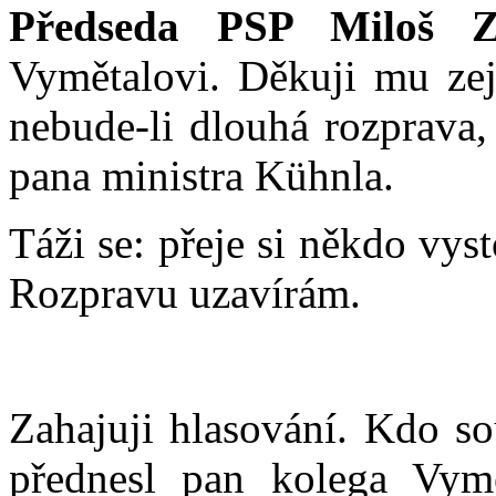
Předseda PSP Miloš Z
Vymětalovi. Děkuji mu zej
nebude-li dlouhá rozprava,
pana ministra Kühnla.
Táži se: přeje si někdo vys
Rozpravu uzavírám.
Zahajuji hlasování. Kdo so
přednesl pan kolega Vymě