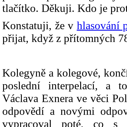
tlačítko. Děkuji. Kdo je pr
Konstatuji, že v
hlasování 
přijat, když z přítomných 78
Kolegyně a kolegové, konč
poslední interpelací, a t
Václava Exnera ve věci Pol
odpovědí a novými odpov
vypracoval poté, co s 