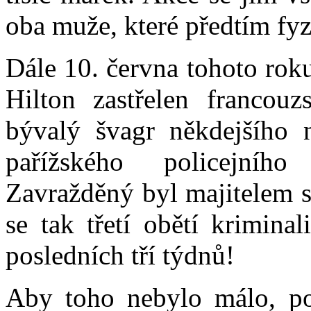
oba muže, které předtím fyzi
Dále 10. června tohoto rok
Hilton zastřelen francouz
bývalý švagr někdejšího n
pařížského policejníh
Zavražděný byl majitelem sí
se tak třetí obětí krimina
posledních tří týdnů!
Aby toho nebylo málo, pol