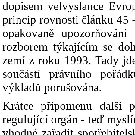
dopisem velvyslance Evrop
princip rovnosti článku 45
opakovaně upozorňováni
rozborem týkajícím se doh
zemí z roku 1993. Tady jde
součástí právního pořá
výkladů porušována.
Krátce připomenu další 
regulující orgán - teď myslí
vhodné zařadit spotřebitels