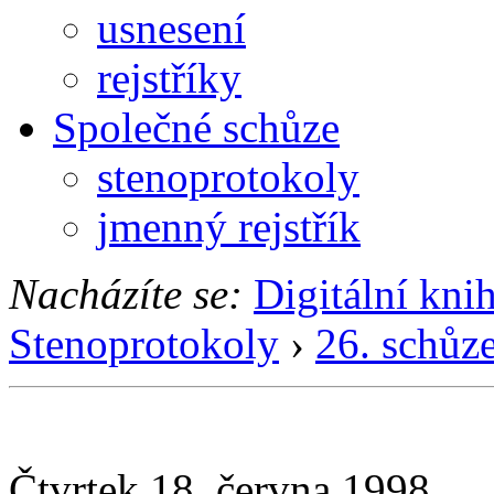
usnesení
rejstříky
Společné schůze
stenoprotokoly
jmenný rejstřík
Nacházíte se:
Digitální kni
Stenoprotokoly
›
26. schůz
Čtvrtek 18. června 1998