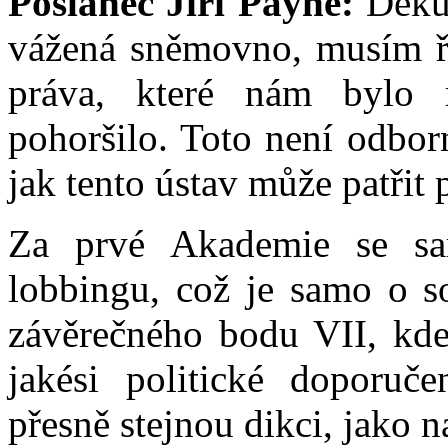
Poslanec Jiří Payne:
Děkuj
vážená sněmovno, musím říc
práva, které nám bylo 
pohoršilo. Toto není odbor
jak tento ústav může patřit
Za prvé Akademie se sam
lobbingu, což je samo o s
závěrečného bodu VII, kd
jakési politické doporuč
přesně stejnou dikci, jako 