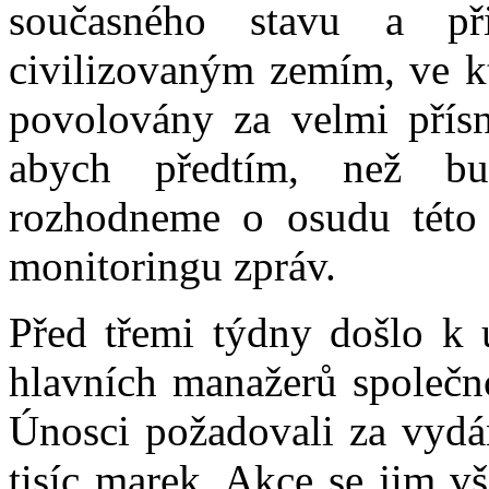
současného stavu a př
civilizovaným zemím, ve kt
povolovány za velmi přísn
abych předtím, než bu
rozhodneme o osudu této n
monitoringu zpráv.
Před třemi týdny došlo k 
hlavních manažerů společn
Únosci požadovali za vydá
tisíc marek. Akce se jim v