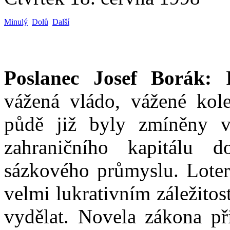
Minulý
Dolů
Další
Poslanec Josef Borák:
P
vážená vládo, vážené kole
půdě již byly zmíněny v
zahraničního kapitálu 
sázkového průmyslu. Loteri
velmi lukrativním záležito
vydělat. Novela zákona př