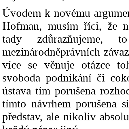
Úvodem k novému argumentu
Hofman, musím říci, že ne
tady zdůrazňujeme, t
mezinárodněprávních závazk
více se věnuje otázce toh
svoboda podnikání či cok
ústava tím porušena rozho
tímto návrhem porušena sic
představ, ale nikoliv abso