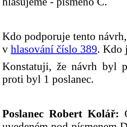
hlasujeme - písmeno C.
Kdo podporuje tento návrh, 
v
hlasování číslo 389
. Kdo 
Konstatuji, že návrh byl p
proti byl 1 poslanec.
Poslanec Robert Kolář:
O
uvedeném pod písmenem D js