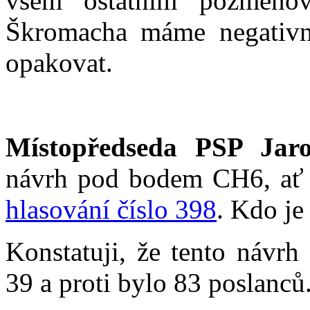
všem ostatním pozměňo
Škromacha máme negativní
opakovat.
Místopředseda PSP Jaro
návrh pod bodem CH6, ať z
hlasování číslo 398
. Kdo je
Konstatuji, že tento návrh
39 a proti bylo 83 poslanců