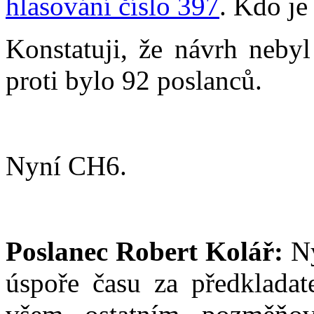
hlasování číslo 397
. Kdo je
Konstatuji, že návrh nebyl
proti bylo 92 poslanců.
Nyní CH6.
Poslanec Robert Kolář:
Ny
úspoře času za předkladate