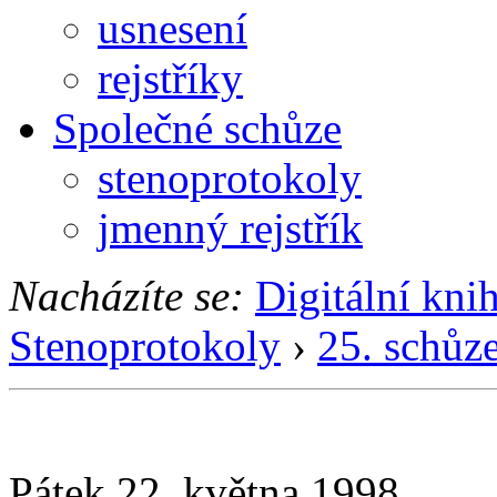
usnesení
rejstříky
Společné schůze
stenoprotokoly
jmenný rejstřík
Nacházíte se:
Digitální kni
Stenoprotokoly
›
25. schůz
Pátek 22. května 1998