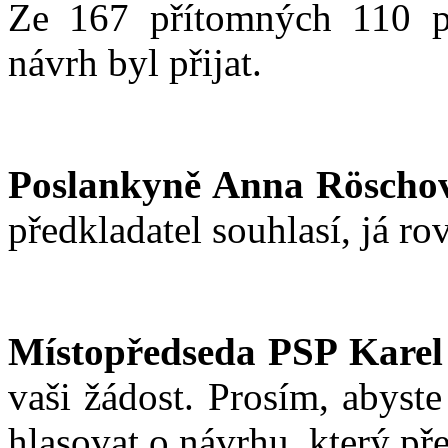
Ze 167 přítomných 110 po
návrh byl přijat.
Poslankyně Anna Röscho
předkladatel souhlasí, já ro
Místopředseda PSP Karel
vaši žádost. Prosím, abyst
hlasovat o návrhu, který př