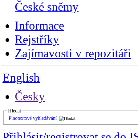
České sněmy
Informace
Rejstříky
Zajímavosti v repozitáři
English
Česky
Hledat
Plnotextové vyhledávání
Přihlásit/registrovat se do I