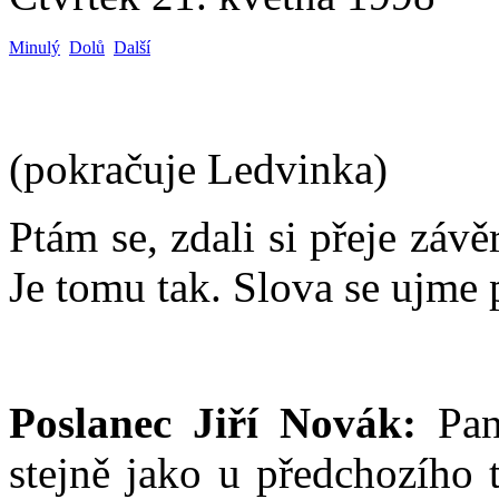
Minulý
Dolů
Další
(pokračuje Ledvinka)
Ptám se, zdali si přeje záv
Je tomu tak. Slova se ujme 
Poslanec Jiří Novák:
Pane
stejně jako u předchozího 