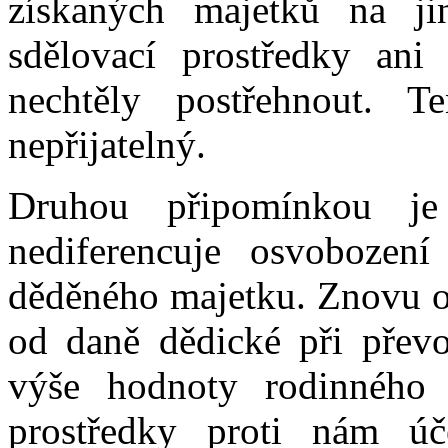
získaných majetků na ji
sdělovací prostředky ani
nechtěly postřehnout. 
nepřijatelný.
Druhou připomínkou j
nediferencuje osvobozen
děděného majetku. Znovu op
od daně dědické při přev
výše hodnoty rodinného 
prostředky proti nám úč