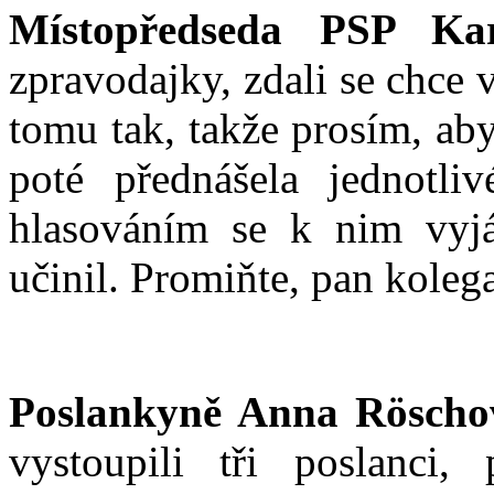
Místopředseda PSP Kar
zpravodajky, zdali se chce 
tomu tak, takže prosím, ab
poté přednášela jednotl
hlasováním se k nim vyjád
učinil. Promiňte, pan kole
Poslankyně Anna Röscho
vystoupili tři poslanci,