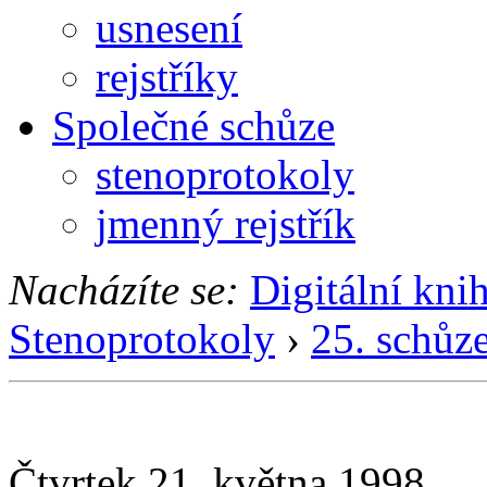
usnesení
rejstříky
Společné schůze
stenoprotokoly
jmenný rejstřík
Nacházíte se:
Digitální kni
Stenoprotokoly
›
25. schůz
Čtvrtek 21. května 1998