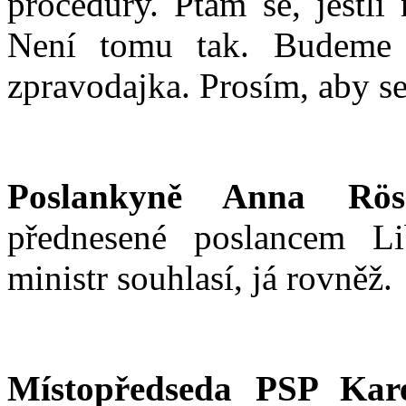
procedury. Ptám se, jestli
Není tomu tak. Budeme s
zpravodajka. Prosím, aby se
Poslankyně Anna Rös
přednesené poslancem 
ministr souhlasí, já rovněž.
Místopředseda PSP Kare