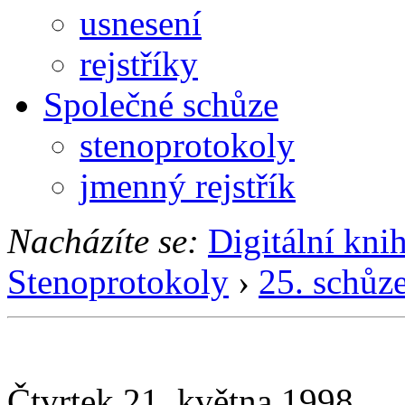
usnesení
rejstříky
Společné schůze
stenoprotokoly
jmenný rejstřík
Nacházíte se:
Digitální kni
Stenoprotokoly
›
25. schůz
Čtvrtek 21. května 1998