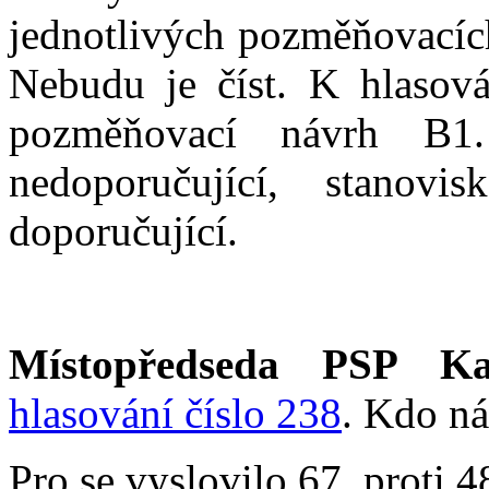
jednotlivých pozměňovacích
Nebudu je číst. K hlasová
pozměňovací návrh B1.
nedoporučující, stanov
doporučující.
Místopředseda PSP Ka
hlasování číslo 238
. Kdo ná
Pro se vyslovilo 67, proti 4