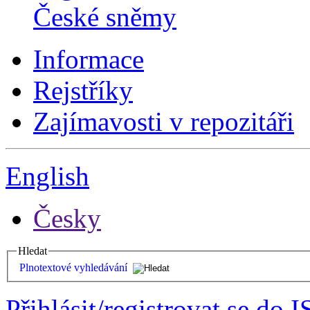
České sněmy
Informace
Rejstříky
Zajímavosti v repozitáři
English
Česky
Hledat
Plnotextové vyhledávání
Přihlásit/registrovat se do I