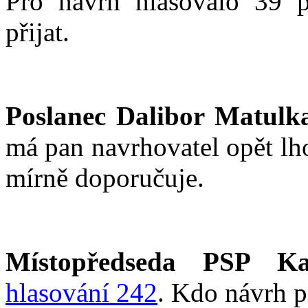
Pro návrh hlasovalo 39 p
přijat.
Poslanec Dalibor Matulk
má pan navrhovatel opět lh
mírně doporučuje.
Místopředseda PSP Ka
hlasování 242
. Kdo návrh p