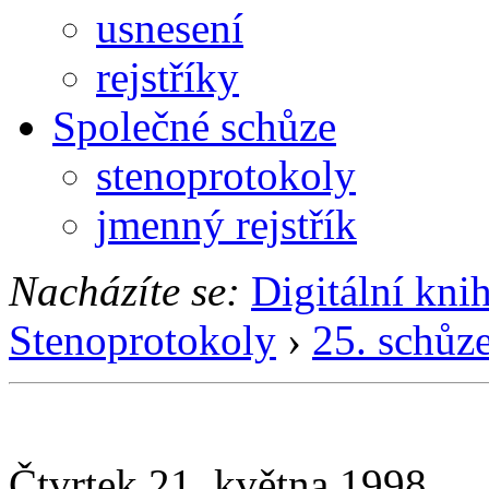
usnesení
rejstříky
Společné schůze
stenoprotokoly
jmenný rejstřík
Nacházíte se:
Digitální kni
Stenoprotokoly
›
25. schůz
Čtvrtek 21. května 1998