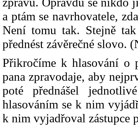
zprávu. Opravdu se nikdo j
a ptám se navrhovatele, zda
Není tomu tak. Stejně tak
přednést závěrečné slovo. (
Přikročíme k hlasování o 
pana zpravodaje, aby nejpr
poté přednášel jednotli
hlasováním se k nim vyjádři
k nim vyjadřoval zástupce p