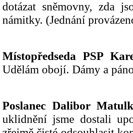
dotázat sněmovny, zda js
námitky. (Jednání prováze
Místopředseda PSP Kare
Udělám obojí. Dámy a pánov
Poslanec Dalibor Matulk
uklidnění jsme dostali upo
zřejmě čisté odsouhlasit k