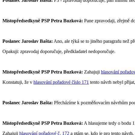
Poslanec Jaroslav Bašta:
F3 - zpravodaj doporučuje, pan ministr ne
Místopředsedkyně PSP Petra Buzková:
Pane zpravodaji, zřejmě doš
Poslanec Jaroslav Bašta:
Ano, ale týká se to jiného paragrafu než p
Opakuji: zpravodaj doporučuje, předkladatel nedoporučuje.
Místopředsedkyně PSP Petra Buzková:
Zahajuji
hlasování pořadov
Konstatuji, že v
hlasování pořadové číslo 171
tento návrh nebyl přijat
Poslanec Jaroslav Bašta:
Přecházíme k pozměňovacím návrhům pod p
Místopředsedkyně PSP Petra Buzková:
A hlasujeme tedy o bodu 1,
Zahajuji
hlasování pořadové č. 172
a ptám se, kdo je pro tento návrh.