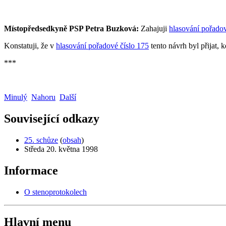
Místopředsedkyně PSP Petra Buzková:
Zahajuji
hlasování pořadov
Konstatuji, že v
hlasování pořadové číslo 175
tento návrh byl přijat, 
***
Minulý
Nahoru
Další
Související odkazy
25. schůze
(
obsah
)
Středa 20. května 1998
Informace
O stenoprotokolech
Hlavní menu