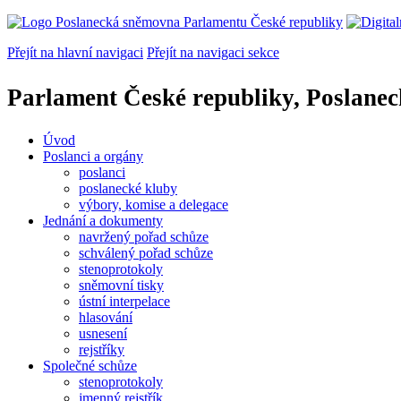
Přejít na hlavní navigaci
Přejít na navigaci sekce
Parlament České republiky, Poslane
Úvod
Poslanci a orgány
poslanci
poslanecké kluby
výbory, komise a delegace
Jednání a dokumenty
navržený pořad schůze
schválený pořad schůze
stenoprotokoly
sněmovní tisky
ústní interpelace
hlasování
usnesení
rejstříky
Společné schůze
stenoprotokoly
jmenný rejstřík