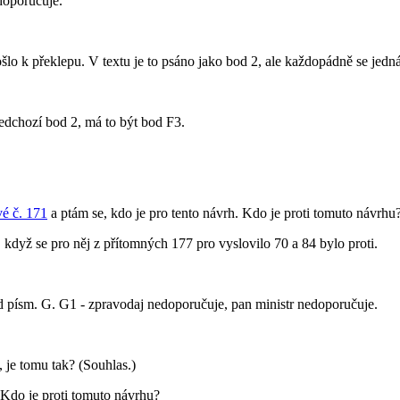
doporučuje.
lo k překlepu. V textu je to psáno jako bod 2, ale každopádně se jedná
ředchozí bod 2, má to být bod F3.
é č. 171
a ptám se, kdo je pro tento návrh. Kdo je proti tomuto návrhu
, když se pro něj z přítomných 177 pro vyslovilo 70 a 84 bylo proti.
ísm. G. G1 - zpravodaj nedoporučuje, pan ministr nedoporučuje.
 je tomu tak? (Souhlas.)
 Kdo je proti tomuto návrhu?