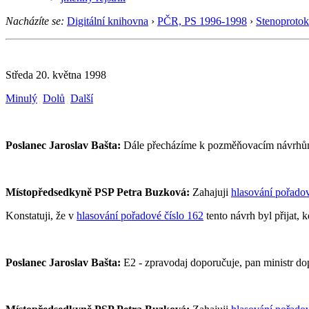
Nacházíte se:
Digitální knihovna
›
PČR, PS 1996-1998
›
Stenoprotok
Středa 20. května 1998
Minulý
Dolů
Další
Poslanec Jaroslav Bašta:
Dále přecházíme k pozměňovacím návrhům 
Místopředsedkyně PSP Petra Buzková:
Zahajuji
hlasování pořadov
Konstatuji, že v
hlasování pořadové číslo 162
tento návrh byl přijat, 
Poslanec Jaroslav Bašta:
E2 - zpravodaj doporučuje, pan ministr do