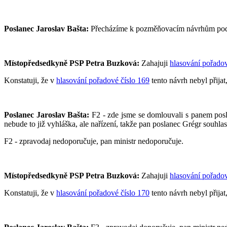
Poslanec Jaroslav Bašta:
Přecházíme k pozměňovacím návrhům pod pí
Místopředsedkyně PSP Petra Buzková:
Zahajuji
hlasování pořadov
Konstatuji, že v
hlasování pořadové číslo 169
tento návrh nebyl přijat
Poslanec Jaroslav Bašta:
F2 - zde jsme se domlouvali s panem posla
nebude to již vyhláška, ale nařízení, takže pan poslanec Grégr souhla
F2 - zpravodaj nedoporučuje, pan ministr nedoporučuje.
Místopředsedkyně PSP Petra Buzková:
Zahajuji
hlasování pořadov
Konstatuji, že v
hlasování pořadové číslo 170
tento návrh nebyl přijat