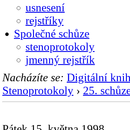
usnesení
rejstříky
Společné schůze
stenoprotokoly
jmenný rejstřík
Nacházíte se:
Digitální kni
Stenoprotokoly
›
25. schůz
Pátek 15. května 1998