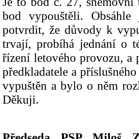
Je to bod č. 27, sněmovní 
bod vypouštěli. Obsáhle
potvrdit, že důvody k vypu
trvají, probíhá jednání o 
řízení letového provozu, a
předkladatele a příslušného
vypuštěn a bylo o něm ro
Děkuji.
Předseda PSP Miloš Z