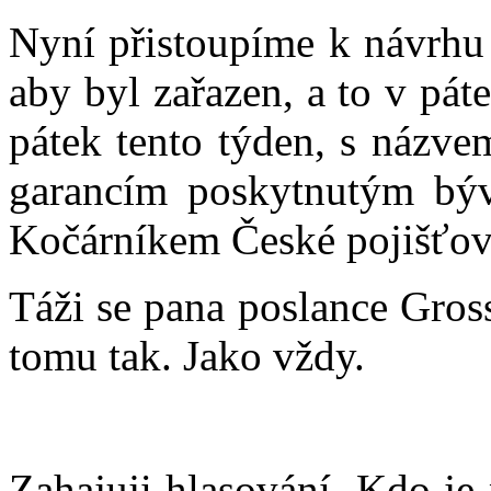
Nyní přistoupíme k návrhu 
aby byl zařazen, a to v pát
pátek tento týden, s názve
garancím poskytnutým býv
Kočárníkem České pojišťovn
Táži se pana poslance Gross
tomu tak. Jako vždy.
Zahajuji hlasování. Kdo je