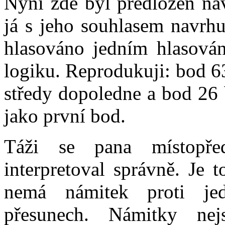
Nyní zde byl předložen ná
já s jeho souhlasem navrhu
hlasováno jedním hlasován
logiku. Reprodukuji: bod 63
středy dopoledne a bod 26 
jako první bod.
Táži se pana místopř
interpretoval správně. Je 
nemá námitek proti je
přesunech. Námitky n