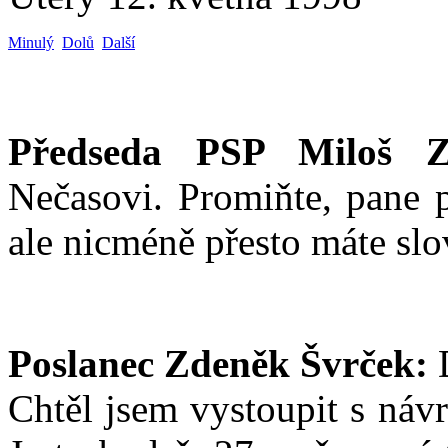
Minulý
Dolů
Další
Předseda PSP Miloš Z
Nečasovi. Promiňte, pane 
ale nicméně přesto máte slo
Poslanec Zdeněk Švrček:
D
Chtěl jsem vystoupit s náv