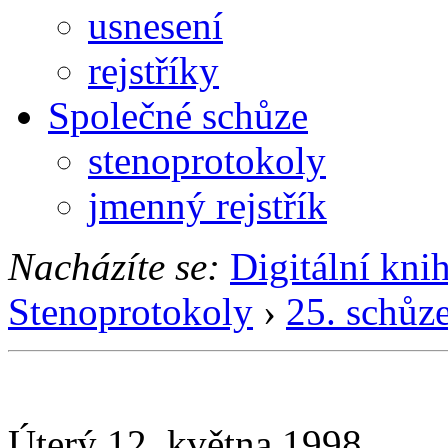
usnesení
rejstříky
Společné schůze
stenoprotokoly
jmenný rejstřík
Nacházíte se:
Digitální kni
Stenoprotokoly
›
25. schůz
Úterý 12. května 1998