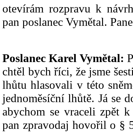
otevírám rozpravu k návrh
pan poslanec Vymětal. Pane
Poslanec Karel Vymětal:
P
chtěl bych říci, že jsme še
lhůtu hlasovali v této sně
jednoměsíční lhůtě. Já se 
abychom se vraceli zpět k
pan zpravodaj hovořil o § 5