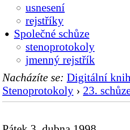
usnesení
rejstříky
Společné schůze
stenoprotokoly
jmenný rejstřík
Nacházíte se:
Digitální kni
Stenoprotokoly
›
23. schůz
Pátek 3. dubna 1998