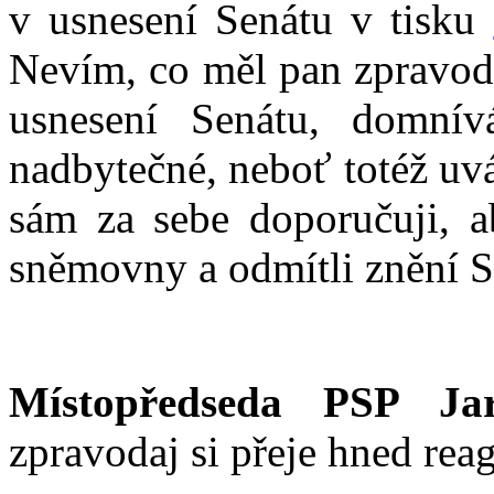
v usnesení Senátu v tisku
Nevím, co měl pan zpravoda
usnesení Senátu, domnív
nadbytečné, neboť totéž uvá
sám za sebe doporučuji, a
sněmovny a odmítli znění S
Místopředseda PSP Jar
zpravodaj si přeje hned rea