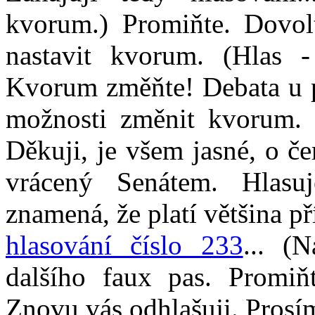
kvorum.) Promiňte. Dovol
nastavit kvorum. (Hlas 
Kvorum změňte! Debata u p
možnosti změnit kvorum. 
Děkuji, je všem jasné, o č
vrácený Senátem. Hlasu
znamená, že platí většina p
hlasování číslo 233
... (
dalšího faux pas. Promiňt
Znovu vás odhlašuji. Prosím