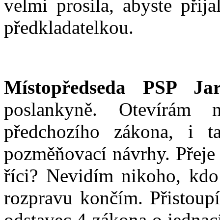
velmi prosila, abyste přij
předkladatelkou.
Místopředseda PSP Jar
poslankyně. Otevírám
předchozího zákona, i ta
pozměňovací návrhy. Přeje 
říci? Nevidím nikoho, kdo 
rozpravu končím. Přistoup
odstavec 4 zákona o jedna