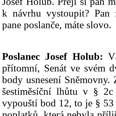
Josef Holub. Přejí si pan m
k návrhu vystoupit? Pan 
pane poslanče, máte slovo.
Poslanec Josef Holub:
Vá
přítomní, Senát ve svém d
body usnesení Sněmovny. Z
šestiměsíční lhůtu v § 2c
vypouští bod 12, to je § 53 
poplatků, která nebyla pří