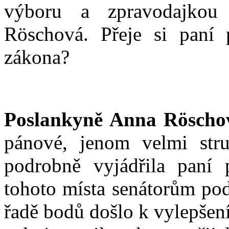
výboru a zpravodajkou
Röschová. Přeje si paní 
zákona?
Poslankyně Anna Röscho
pánové, jenom velmi stru
podrobně vyjádřila paní 
tohoto místa senátorům pod
řadě bodů došlo k vylepšen