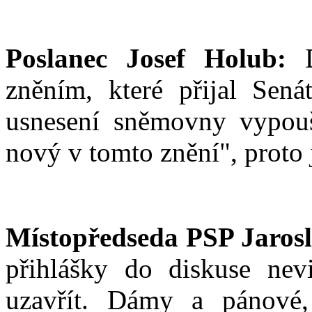
Poslanec Josef Holub:
D
zněním, které přijal Sen
usnesení sněmovny vypouš
nový v tomto znění", proto 
Místopředseda PSP Jarosl
přihlášky do diskuse nevi
uzavřít. Dámy a pánové,