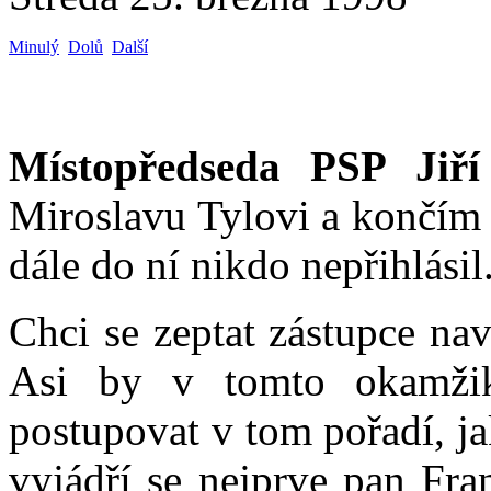
Minulý
Dolů
Další
Místopředseda PSP Jiří
Miroslavu Tylovi a končím 
dále do ní nikdo nepřihlásil
Chci se zeptat zástupce nav
Asi by v tomto okamžik
postupovat v tom pořadí, ja
vyjádří se nejprve pan Fra