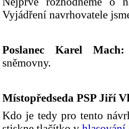
Nejprve rozhodneme o n
Vyjádření navrhovatele jsme
Poslanec Karel Mach:
sněmovny.
Místopředseda PSP Jiří V
Kdo je tedy pro tento návr
stiskne tlačítko v
hlasování 