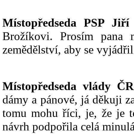
Místopředseda PSP Jiří
Brožíkovi. Prosím pana m
zemědělství, aby se vyjádři
Místopředseda vlády ČR
dámy a pánové, já děkuji za
tomu mohu říci, je, že je 
návrh podpořila celá minul