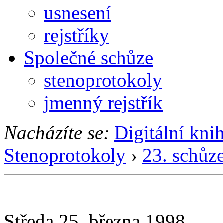
usnesení
rejstříky
Společné schůze
stenoprotokoly
jmenný rejstřík
Nacházíte se:
Digitální kni
Stenoprotokoly
›
23. schůz
Středa 25. března 1998