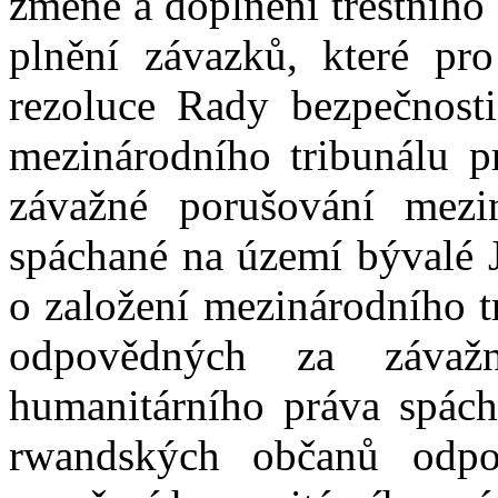
změně a doplnění trestního ř
plnění závazků, které pr
rezoluce Rady bezpečnost
mezinárodního tribunálu p
závažné porušování mezi
spáchané na území bývalé J
o založení mezinárodního t
odpovědných za závažn
humanitárního práva spác
rwandských občanů odpo