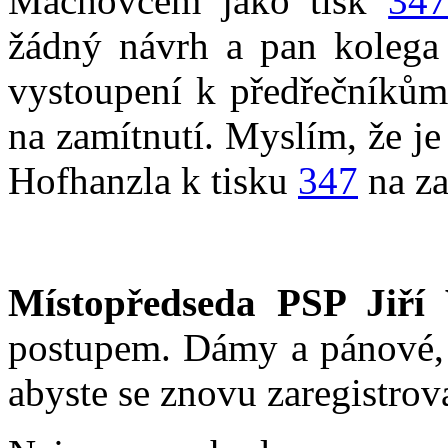
Machovcem jako tisk
34
žádný návrh a pan kolega 
vystoupení k předřečníkům
na zamítnutí. Myslím, že je
Hofhanzla k tisku
347
na za
Místopředseda PSP Jiří 
postupem. Dámy a pánové, d
abyste se znovu zaregistrova