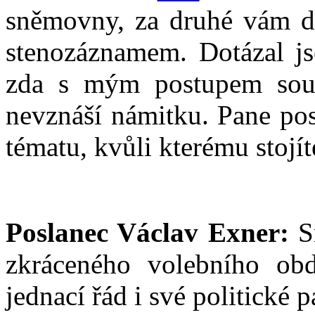
sněmovny, za druhé vám do
stenozáznamem. Dotázal js
zda s mým postupem souhl
nevznáší námitku. Pane pos
tématu, kvůli kterému stojí
Poslanec Václav Exner:
Sn
zkráceného volebního obd
jednací řád i své politické p