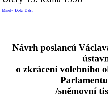
Minulý
Dolů
Další
Návrh poslanců Václava
ústav
o zkrácení volebního 
Parlamentu
/sněmovní ti