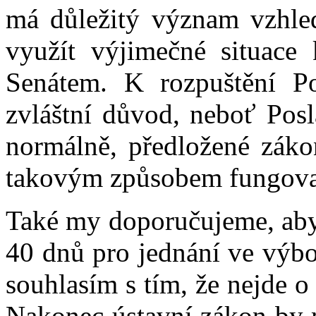
má důležitý význam vzhle
využít výjimečné situace 
Senátem. K rozpuštění P
zvláštní důvod, neboť Pos
normálně, předložené záko
takovým způsobem fungovala
Také my doporučujeme, aby 
40 dnů pro jednání ve výb
souhlasím s tím, že nejde o
Nakonec ústavní zákon by m