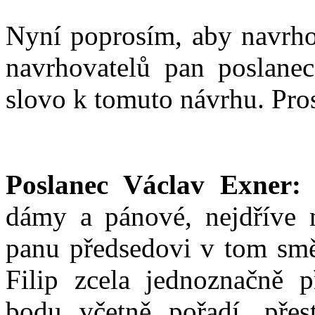
Nyní poprosím, aby navrho
navrhovatelů pan poslane
slovo k tomuto návrhu. Pro
Poslanec Václav Exner:
Z
dámy a pánové, nejdříve m
panu předsedovi v tom směr
Filip zcela jednoznačně p
bodu včetně pořadí, přes