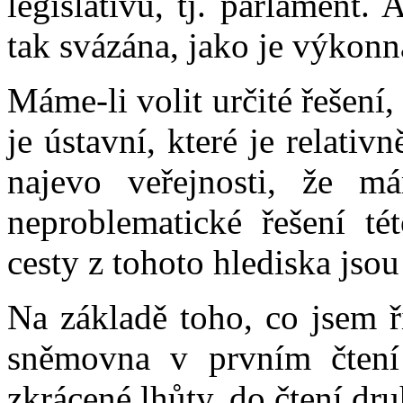
legislativu, tj. parlament.
tak svázána, jako je výkonn
Máme-li volit určité řešení,
je ústavní, které je relat
najevo veřejnosti, že m
neproblematické řešení tét
cesty z tohoto hlediska jso
Na základě toho, co jsem ř
sněmovna v prvním čtení 
zkrácené lhůty, do čtení dr