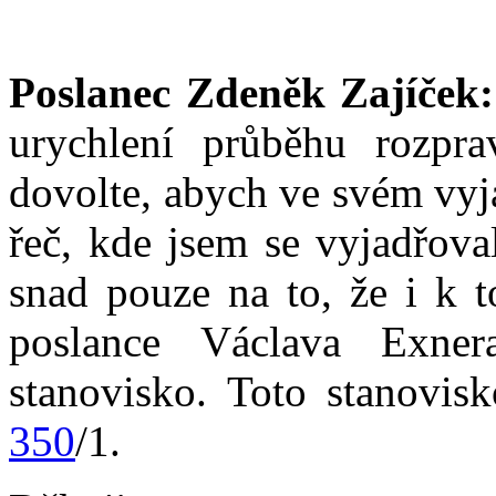
Poslanec Zdeněk Zajíček:
urychlení průběhu rozp
dovolte, abych ve svém vyj
řeč, kde jsem se vyjadřova
snad pouze na to, že i k 
poslance Václava Exner
stanovisko. Toto stanovis
350
/1.