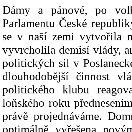
Dámy a pánové, po vol
Parlamentu České republik
se v naší zemi vytvořila ne
vyvrcholila demisí vlády, 
politických sil v Poslanec
dlouhodobější činnost v
politického klubu reagova
loňského roku přednesením
právě projednáváme. Domn
optimálně vyřešena nový