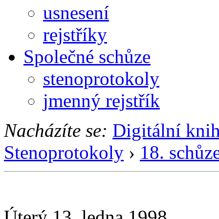
usnesení
rejstříky
Společné schůze
stenoprotokoly
jmenný rejstřík
Nacházíte se:
Digitální kni
Stenoprotokoly
›
18. schůz
Úterý 13. ledna 1998