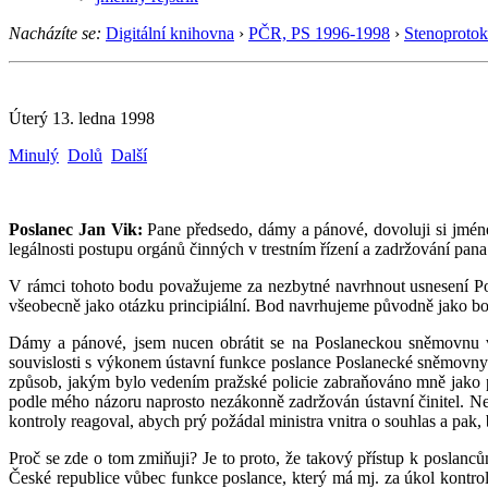
Nacházíte se:
Digitální knihovna
›
PČR, PS 1996-1998
›
Stenoprotok
Úterý 13. ledna 1998
Minulý
Dolů
Další
Poslanec Jan Vik:
Pane předsedo, dámy a pánové, dovoluji si jmé
legálnosti postupu orgánů činných v trestním řízení a zadržování pan
V rámci tohoto bodu považujeme za nezbytné navrhnout usnesení Po
všeobecně jako otázku principiální. Bod navrhujeme původně jako bo
Dámy a pánové, jsem nucen obrátit se na Poslaneckou sněmovnu v
souvislosti s výkonem ústavní funkce poslance Poslanecké sněmovny.
způsob, jakým bylo vedením pražské policie zabraňováno mně jako p
podle mého názoru naprosto nezákonně zadržován ústavní činitel. Ne
kontroly reagoval, abych prý požádal ministra vnitra o souhlas a pak,
Proč se zde o tom zmiňuji? Je to proto, že takový přístup k poslanců
České republice vůbec funkce poslance, který má mj. za úkol kontrol