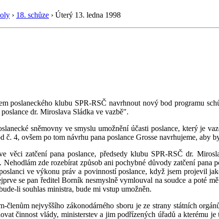
oly
›
18. schůze
›
Úterý 13. ledna 1998
nem poslaneckého klubu SPR-RSČ navrhnout nový bod programu schůz
a poslance dr. Miroslava Sládka ve vazbě".
slanecké sněmovny ve smyslu umožnění účasti poslance, který je vaze
d č. 4, ovšem po tom návrhu pana poslance Grosse navrhujeme, aby by
e věci zatčení pana poslance, předsedy klubu SPR-RSČ dr. Miroslav
 Nehodlám zde rozebírat způsob ani pochybné důvody zatčení pana pos
oslanci ve výkonu práv a povinností poslance, když jsem projevil jak
jprve se pan ředitel Borník nesmyslně vymlouval na soudce a poté mě s
 bude-li souhlas ministra, bude mi vstup umožněn.
m-členům nejvyššího zákonodárného sboru je ze strany státních orgánů 
ovat činnost vlády, ministerstev a jim podřízených úřadů a kterému j