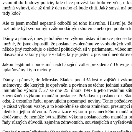
vstoupil do budovy policie, kde chce provést kontrolu ve věci, u k
možná vyhoví, ale až druhý den nebo až bude chtít. Jaký smysl má po
tedy kdo?
Ale to jsem možná nepatrně odbočil od toho hlavního. Hlavní je, že 
rozhodne být svobodným zákonodárným sborem anebo jen pouhou loutko
Dámy a pánové, dnes je bráněno ve výkonu ústavní funkce předsedovi na
možné, že jsme dopustili, že poslanci zvolenému ve svobodných volb
někdo jiný rozhoduje o složení politických sil v parlamentu, vůbec s
hlasování a zákony přijaté v době, kdy je jeden z poslanců nedobrov
Jakou legitimitu bude mít nadcházející volba prezidenta? Udivuje 
uplatňovány i tyto metody.
Dámy a pánové, dr. Miroslav Sládek podal žádost o zajištění výk
sněmovny, dle kterých je oprávněn a povinen se těchto jednání zúča
imunitního výboru č. 27 ze dne 25. února 1997 k jeho trestnímu st
znemožnění výkonu mandátu poslance. Požadavek poslance dr. Sládk
odst. 2 trestního řádu, upravujícím presumpci neviny. Tento požada
je zásad výkonu vazby, a to konkrétně se shora zmíněnou presumpcí 
hlediska jejího důvodu. Nerealizace výkonu poslaneckého mandátu 
dodáváme, že nemůže být zajištění výkonu poslaneckého mandátu prob
řady různých důvodů, zejména zdravotních, souvisejících s vyšetřová