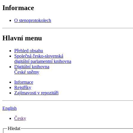
Informace
O stenoprotokolech
Hlavní menu
Přehled obsahu
Společná česko-slovenská
digitální parlamentní knihovna
Digitální knihovna
České sněmy
Informace
Rejstříky
Zajímavosti v repozitáři
English
Česky
Hledat