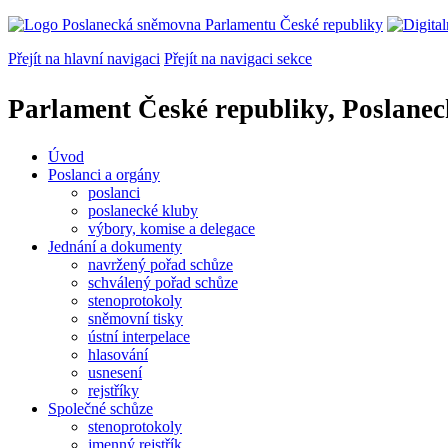
Přejít na hlavní navigaci
Přejít na navigaci sekce
Parlament České republiky, Poslane
Úvod
Poslanci a orgány
poslanci
poslanecké kluby
výbory, komise a delegace
Jednání a dokumenty
navržený pořad schůze
schválený pořad schůze
stenoprotokoly
sněmovní tisky
ústní interpelace
hlasování
usnesení
rejstříky
Společné schůze
stenoprotokoly
jmenný rejstřík