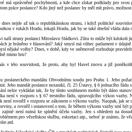
teré má oprávněné pochybnosti, a kde chce získat podklady pro svou pr
tom práce poslance? Kdo jiný než poslanec by měl mít právo, možnost 
dnes nejde až tak o republikánskou stranu, i když politické souvislost
u v rukách Hradu, lokajů Hradu, jak by se také dnešní vláda dala oz
ší strany poslanci Miroslavu Sládkovi. Zítra to může být kdokoli jiný, k
ách je bráněno v hlasování? Jaký smysl má vůbec parlament v údajně de
mysl nějaké volby? Dnes, v době, kdy ve sněmovně rozhoduje pravidelně
olně mimo hru?
nás v této souvislosti, že proto, aby byl Havel znovu a již poněkol
onu poslaneckého mandátu Obvodnímu soudu pro Prahu 1. Jeho požad
stnit. Jeho mandát poslance nezanikl, čl. 25 Ústavy, § 6 jednacího ř
íhání nelze vykládat tak, že by tímto souhlasem mohlo být dáno stan
a není v rozporu s § 67 trestního řádu, upravujícího výkon vazby. 
vek není rovněž v rozporu se zákonem o výkonu vazby. Naopak, jak se
neviny, a rovněž i ustanovení o tom, že během výkonu vazby smí být p
zajisté není nutná ke splnění účelu vazby. Jen s ohledem na dosud
lémem pro vězeňskou službu, eskortaci atp., neboť je známo, že vězeňs
ním atd.