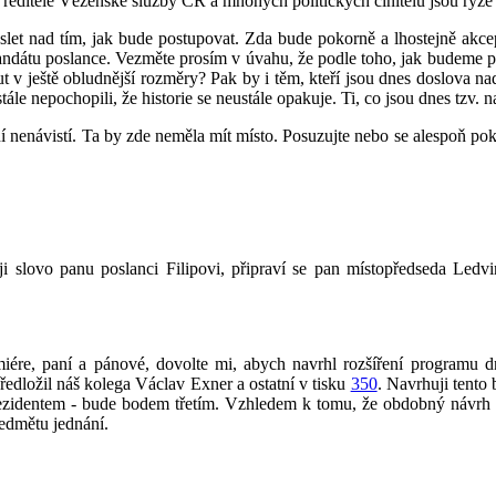
editele Vězeňské služby ČR a mnohých politických činitelů jsou ryze ú
 nad tím, jak bude postupovat. Zda bude pokorně a lhostejně akcepto
andátu poslance. Vezměte prosím v úvahu, že podle toho, jak budeme po
 v ještě obludnější rozměry? Pak by i těm, kteří jsou dnes doslova na
ále nepochopili, že historie se neustále opakuje. Ti, co jsou dnes tzv.
ní nenávistí. Ta by zde neměla mít místo. Posuzujte nebo se alespoň po
i slovo panu poslanci Filipovi, připraví se pan místopředseda Ledv
ére, paní a pánové, dovolte mi, abych navrhl rozšíření programu d
dložil náš kolega Václav Exner a ostatní v tisku
350
. Navrhuji tento
prezidentem - bude bodem třetím. Vzhledem k tomu, že obdobný návrh
ředmětu jednání.