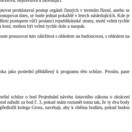
čelová, nepravdivá a zkreslující.
vat protiústavní postup orgánů činných v trestním řízení, anebo se
stupovat dnes, se bude jednat pokaždé v letech následujících. Kde je
dšeni postupem vůči poslanci republikánské strany, mohl velmi rychle
 na koni, mohou být velmi rychle dole a naopak.
kuste posuzovat tuto záležitost s ohledem na budoucnost, s ohledem na
inka jako poslední přihlášený k programu této schůze. Prosím, pane
nešní schůze o bod Projednání návrhu ústavního zákona o zkrácení
 bod zařadit za bod č. 3, pokud mám rozumět tomu tak, že ty dva body
 předložil kolega Gross, navrhuji, aby k oběma bodům, pokud budou