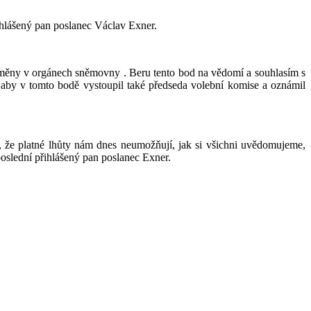
ihlášený pan poslanec Václav Exner.
měny v orgánech sněmovny . Beru tento bod na vědomí a souhlasím s
 aby v tomto bodě vystoupil také předseda volební komise a oznámil
, že platné lhůty nám dnes neumožňují, jak si všichni uvědomujeme,
oslední přihlášený pan poslanec Exner.