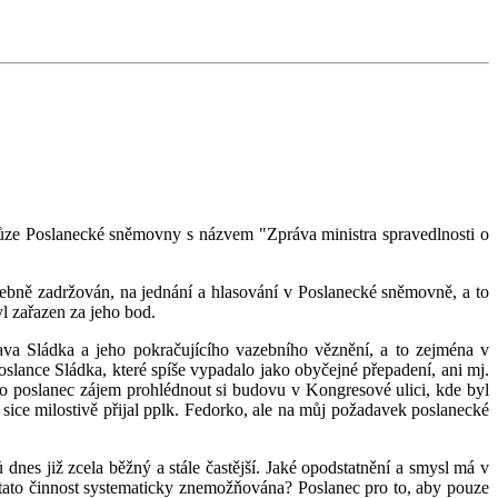
e Poslanecké sněmovny s názvem "Zpráva ministra spravedlnosti o
bně zadržován, na jednání a hlasování v Poslanecké sněmovně, a to
l zařazen za jeho bod.
a Sládka a jeho pokračujícího vazebního věznění, a to zejména v
lance Sládka, které spíše vypadalo jako obyčejné přepadení, ani mj.
o poslanec zájem prohlédnout si budovu v Kongresové ulici, kde byl
ice milostivě přijal pplk. Fedorko, ale na můj požadavek poslanecké
dnes již zcela běžný a stále častější. Jaké opodstatnění a smysl má v
e tato činnost systematicky znemožňována? Poslanec pro to, aby pouze