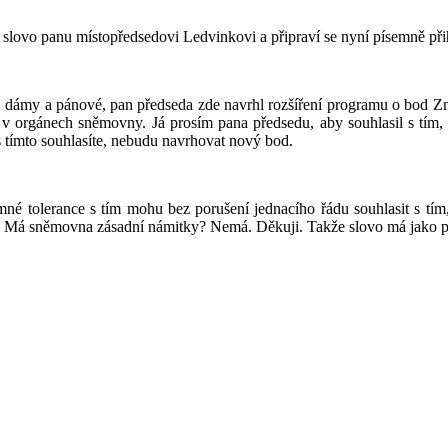
i slovo panu místopředsedovi Ledvinkovi a připraví se nyní písemně př
 dámy a pánové, pan předseda zde navrhl rozšíření programu o bod Z
ů v orgánech sněmovny. Já prosím pana předsedu, aby souhlasil s tím,
s tímto souhlasíte, nebudu navrhovat nový bod.
né tolerance s tím mohu bez porušení jednacího řádu souhlasit s tím
it. Má sněmovna zásadní námitky? Nemá. Děkuji. Takže slovo má jako p