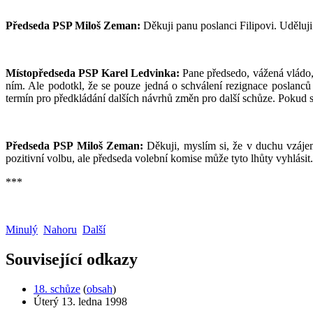
Předseda PSP Miloš Zeman:
Děkuji panu poslanci Filipovi. Uděluj
Místopředseda PSP Karel Ledvinka:
Pane předsedo, vážená vládo,
ním. Ale podotkl, že se pouze jedná o schválení rezignace poslanc
termín pro předkládání dalších návrhů změn pro další schůze. Pokud 
Předseda PSP Miloš Zeman:
Děkuji, myslím si, že v duchu vzájem
pozitivní volbu, ale předseda volební komise může tyto lhůty vyhlás
***
Minulý
Nahoru
Další
Související odkazy
18. schůze
(
obsah
)
Úterý 13. ledna 1998