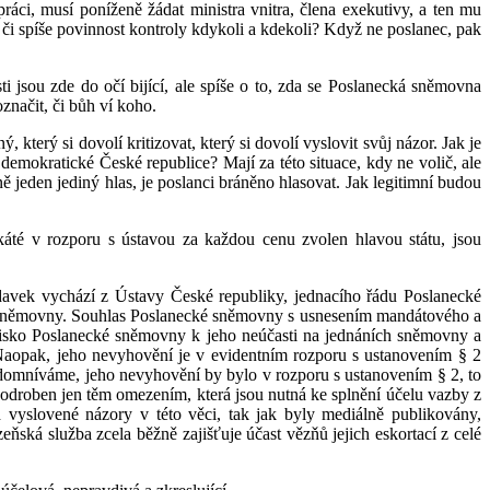
áci, musí poníženě žádat ministra vnitra, člena exekutivy, a ten mu
či spíše povinnost kontroly kdykoli a kdekoli? Když ne poslanec, pak
i jsou zde do očí bijící, ale spíše o to, zda se Poslanecká sněmovna
načit, či bůh ví koho.
terý si dovolí kritizovat, který si dovolí vyslovit svůj názor. Jak je
mokratické České republice? Mají za této situace, kdy ne volič, ale
 jeden jediný hlas, je poslanci bráněno hlasovat. Jak legitimní budou
ikáté v rozporu s ústavou za každou cenu zvolen hlavou státu, jsou
avek vychází z Ústavy České republiky, jednacího řádu Poslanecké
ádu sněmovny. Souhlas Poslanecké sněmovny s usnesením mandátového a
ovisko Poslanecké sněmovny k jeho neúčasti na jednáních sněmovny a
Naopak, jeho nevyhovění je v evidentním rozporu s ustanovením § 2
 domníváme, jeho nevyhovění by bylo v rozporu s ustanovením § 2, to
odroben jen těm omezením, která jsou nutná ke splnění účelu vazby z
 vyslovené názory v této věci, tak jak byly mediálně publikovány,
ká služba zcela běžně zajišťuje účast vězňů jejich eskortací z celé