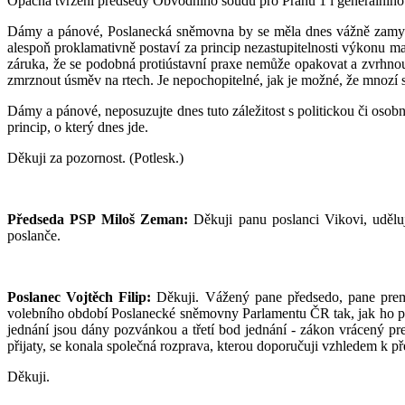
Opačná tvrzení předsedy Obvodního soudu pro Prahu 1 i generálního ř
Dámy a pánové, Poslanecká sněmovna by se měla dnes vážně zamyslet
alespoň proklamativně postaví za princip nezastupitelnosti výkonu m
záruka, že se podobná protiústavní praxe nemůže opakovat a zvrhnout
zmrznout úsměv na rtech. Je nepochopitelné, jak je možné, že mnozí st
Dámy a pánové, neposuzujte dnes tuto záležitost s politickou či osob
princip, o který dnes jde.
Děkuji za pozornost. (Potlesk.)
Předseda PSP Miloš Zeman:
Děkuji panu poslanci Vikovi, uděluj
poslanče.
Poslanec Vojtěch Filip:
Děkuji. Vážený pane předsedo, pane premi
volebního období Poslanecké sněmovny Parlamentu ČR tak, jak ho pře
jednání jsou dány pozvánkou a třetí bod jednání - zákon vrácený 
přijaty, se konala společná rozprava, kterou doporučuji vzhledem k p
Děkuji.