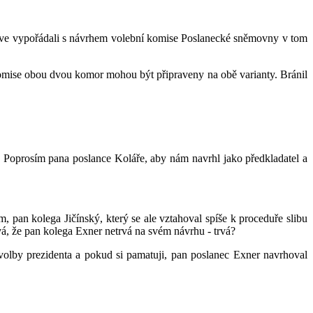
rve vypořádali s návrhem volební komise Poslanecké sněmovny v tom
 komise obou dvou komor mohou být připraveny na obě varianty. Bránil
 Poprosím pana poslance Koláře, aby nám navrhl jako předkladatel a
 pan kolega Jičínský, který se ale vztahoval spíše k proceduře slibu
á, že pan kolega Exner netrvá na svém návrhu - trvá?
olby prezidenta a pokud si pamatuji, pan poslanec Exner navrhoval