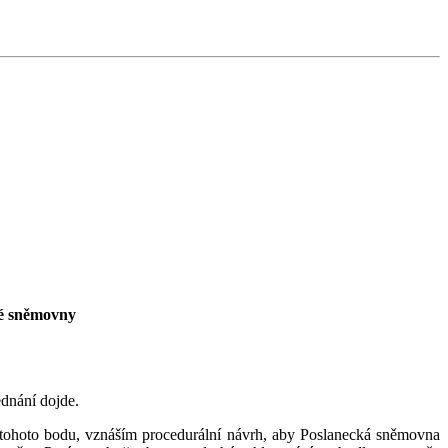
ké sněmovny
ednání dojde.
í tohoto bodu, vznáším procedurální návrh, aby Poslanecká sněmovna