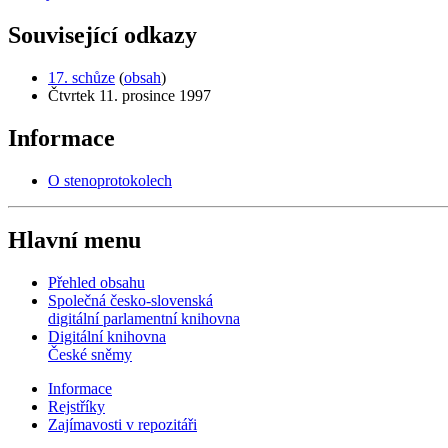
Související odkazy
17. schůze
(
obsah
)
Čtvrtek 11. prosince 1997
Informace
O stenoprotokolech
Hlavní menu
Přehled obsahu
Společná česko-slovenská
digitální parlamentní knihovna
Digitální knihovna
České sněmy
Informace
Rejstříky
Zajímavosti v repozitáři