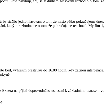
zpočtu. Poté navrhuji, aby se v druhém hlasování rozhodlo o tom, že
by stačilo jedno hlasování o tom, že místo pátku pokračujeme dnes.
vání, kterým rozhodneme o tom, že pokračujeme teď hned. Myslím si,
o bod, vyhlásím přestávku do 16.00 hodin, kdy začnou interpelace.
ankyně.
e Exnera na přijetí doprovodného usnesení k základnímu usnesení ve
í: