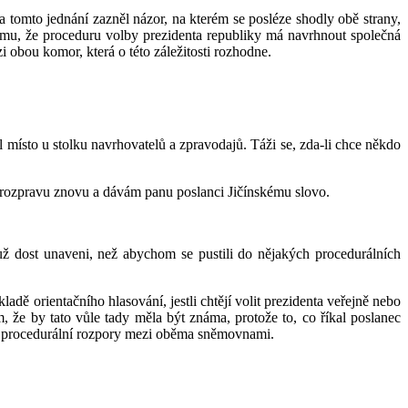
 tomto jednání zazněl názor, na kterém se posléze shodly obě strany,
mu, že proceduru volby prezidenta republiky má navrhnout společná
obou komor, která o této záležitosti rozhodne.
místo u stolku navrhovatelů a zpravodajů. Táži se, zda-li chce někdo
m rozpravu znovu a dávám panu poslanci Jičínskému slovo.
 už dost unaveni, než abychom se pustili do nějakých procedurálních
dě orientačního hlasování, jestli chtějí volit prezidenta veřejně nebo
, že by tato vůle tady měla být známa, protože to, co říkal poslanec
žité procedurální rozpory mezi oběma sněmovnami.