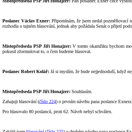
Místopředseda PSP Jiří Honajzer:
Pan poslanec Exner chce vystou
Poslanec Václav Exner:
Připomínám, že jsem nedal pozměňovací ná
rozhodla o tajném hlasování, jednak aby požádala Senát o přijetí pod
Místopředseda PSP Jiří Honajzer:
V tomto okamžiku bychom mohli
pokusil zformulovat to, o čem budeme hlasovat.
Poslanec Robert Kolář:
Já si myslím, že bude nejjednoduší, když ne
Místopředseda PSP Jiří Honajzer:
Souhlasím.
Zahajuji hlasování (
číslo 224
) o prvním návrhu pana poslance Exnera a
Pro hlasovalo 80 poslanců, proti 62. Návrh nebyl schválen.
Zahájil jsem
hlasování (číslo 225
) o druhém návrhu pana poslance Exne