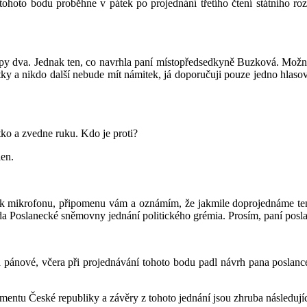
tohoto bodu proběhne v pátek po projednání třetího čtení státního ro
y dva. Jednak ten, co navrhla paní místopředsedkyně Buzková. Možná 
ky a nikdo další nebude mít námitek, já doporučuji pouze jedno hlaso
ítko a zvedne ruku. Kdo je proti?
len.
 k mikrofonu, připomenu vám a oznámím, že jakmile doprojednáme tent
eda Poslanecké sněmovny jednání politického grémia. Prosím, paní posl
 pánové, včera při projednávání tohoto bodu padl návrh pana poslanc
amentu České republiky a závěry z tohoto jednání jsou zhruba následujíc