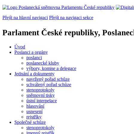
Přejít na hlavní navigaci
Přejít na navigaci sekce
Parlament České republiky, Poslane
Úvod
Poslanci a orgány
poslanci
poslanecké kluby
výbory, komise a delegace
Jednání a dokumenty
navržený pořad schůze
schválený pořad schůze
stenoprotokoly
sněmovní tisky
ústní interpelace
hlasování
usnesení
rejstříky
Společné schůze
stenoprotokoly
jmenný rejstřík