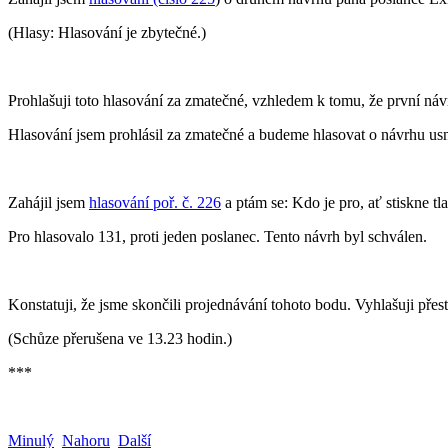
(Hlasy: Hlasování je zbytečné.)
Prohlašuji toto hlasování za zmatečné, vzhledem k tomu, že první ná
Hlasování jsem prohlásil za zmatečné a budeme hlasovat o návrhu usn
Zahájil jsem
hlasování poř. č. 226
a ptám se: Kdo je pro, ať stiskne tl
Pro hlasovalo 131, proti jeden poslanec. Tento návrh byl schválen.
Konstatuji, že jsme skončili projednávání tohoto bodu. Vyhlašuji př
(Schůze přerušena ve 13.23 hodin.)
***
Minulý
Nahoru
Další