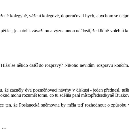
ážené kolegyně, vážení kolegové, doporučoval bych, abychom se nejp
 pět let, je natolik závažnou a významnou událostí, že klidně volební
 Hlásí se někdo další do rozpravy? Nikoho nevidím, rozpravu končím.
 že zazněly dva pozměňovací návrhy v diskusi - jeden přednesl, tuším,
 pokud mohu rozumět tomu, co tu sdělila paní místopředsedkyně Buzkov
ice ten, že Poslanecká sněmovna by měla teď rozhodnout o způsobu v