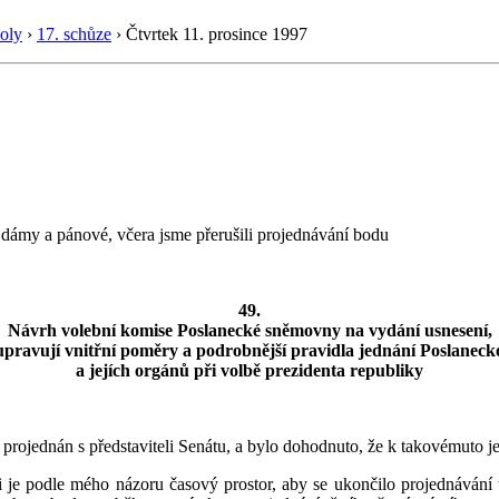
oly
›
17. schůze
›
Čtvrtek 11. prosince 1997
dámy a pánové, včera jsme přerušili projednávání bodu
49.
Návrh volební komise Poslanecké sněmovny na vydání usnesení,
upravují vnitřní poměry a podrobnější pravidla jednání Poslanec
a jejích orgánů při volbě prezidenta republiky
 projednán s představiteli Senátu, a bylo dohodnuto, že k takovémuto j
li je podle mého názoru časový prostor, aby se ukončilo projednáván