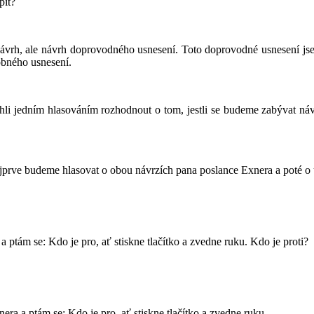
pit?
vrh, ale návrh doprovodného usnesení. Toto doprovodné usnesení js
obného usnesení.
 jedním hlasováním rozhodnout o tom, jestli se budeme zabývat náv
jprve budeme hlasovat o obou návrzích pana poslance Exnera a poté o u
 ptám se: Kdo je pro, ať stiskne tlačítko a zvedne ruku. Kdo je proti?
ra a ptám se: Kdo je pro, ať stiskne tlačítko a zvedne ruku.