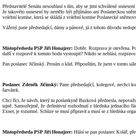
Představitelé Senátu nesouhlasí s tím, aby se jimi schválené usnese
že takovéto usnesení by nemělo být přijímáno ani Poslaneckou sně
volební komise, která se skládá z volební komise Poslanecké sněmovn
Vážený pane předsedající, dámy a pánové, já z tohoto důvodu nedoporuč
Místopředseda PSP Jiří Honajzer:
Dobře. Rozprava je otevřena. Pop
další v rozpravě k tomuto bodu vystoupit? Nikdo se nehlásí, rozpravu
Pan poslanec Jičínský. Prosím o klid. Připouštím, že jsem v tomto s
Poslanec Zdeněk Jičínský:
Pane předsedající, kolegové, nechci ko
šarvátek.
Chci říci, že návrh, který tu poslankyně Buzková přednesla, nepovažuj
tajně. Samozřejmě, že definitivní rozhodnutí z hlediska jednacího ř
Exner, je rozumné. Schůze se musí připravit a musí se z hlediska orga
Místopředseda PSP Jiří Honajzer:
Hlásí se pan poslanec Kolář, př