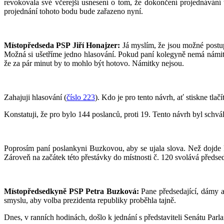
revokovala své včerejší usnesení o tom, že dokončení projednávání 
projednání tohoto bodu bude zařazeno nyní.
Místopředseda PSP Jiří Honajzer:
Já myslím, že jsou možné postup
Možná si ušetříme jedno hlasování. Pokud paní kolegyně nemá námit
že za pár minut by to mohlo být hotovo. Námitky nejsou.
Zahajuji hlasování (
číslo 223
). Kdo je pro tento návrh, ať stiskne tlač
Konstatuji, že pro bylo 144 poslanců, proti 19. Tento návrh byl schvá
Poprosím paní poslankyni Buzkovou, aby se ujala slova. Než dojde
Zároveň na začátek této přestávky do místnosti č. 120 svolává předs
Místopředsedkyně PSP Petra Buzková:
Pane předsedající, dámy a
smyslu, aby volba prezidenta republiky proběhla tajně.
Dnes, v ranních hodinách, došlo k jednání s představiteli Senátu Parl