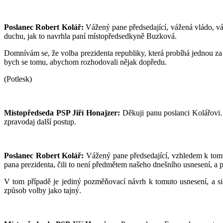
Poslanec Robert Kolář:
Vážený pane předsedající, vážená vládo, v
duchu, jak to navrhla paní místopředsedkyně Buzková.
Domnívám se, že volba prezidenta republiky, která probíhá jednou za
bych se tomu, abychom rozhodovali nějak dopředu.
(Potlesk)
Místopředseda PSP Jiří Honajzer:
Děkuji panu poslanci Kolářovi.
zpravodaj další postup.
Poslanec Robert Kolář:
Vážený pane předsedající, vzhledem k tomu,
pana prezidenta, čili to není předmětem našeho dnešního usnesení, a
V tom případě je jediný pozměňovací návrh k tomuto usnesení, a s
způsob volby jako tajný.