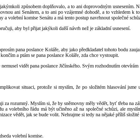
ní jakýmkoli způsobem doplňovalo, a to ani doprovodným usnesením. Na
movnou ani Senátem, a to ani po vzájemné dohodě, a to vzhledem k to
y a volební komise Senátu a má tento postup navrhnout společné schůzi 
uji, aby byl přijat jakýkoli další návrh než je základní usnesení.
rosím pana poslance Koláře, aby jako předkladatel tohoto bodu zaujal 
 končím a ptám se pana poslance Koláře, zda chce vystoupit.
ále nemusel vidět pana poslance Jičínského. Svým rozhodnutím otevírá
mplikovat situaci, protože si myslím, že po složitém hlasování jsme
i za rozumný. Myslím si, že by sněmovny měly vědět, byť třeba na zákla
ádu a volebního řádu má být učiněno až na společné schůzi, ale myslím
nizace vědět, jak se bude volit. Nehrajme si tedy na nějaké příliš slo
edseda volební komise.