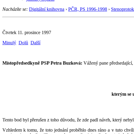
Nacházíte se:
Digitální knihovna
›
PČR, PS 1996-1998
›
Stenoprotok
Čtvrtek 11. prosince 1997
Minulý
Dolů
Další
Místopředsedkyně PSP Petra Buzková:
Vážený pane předsedající, 
kterým se 
Tento bod byl přerušen z toho důvodu, že zde padl návrh, který nebyl
Vzhledem k tomu, že toto jednání proběhlo dnes ráno a v tuto chví