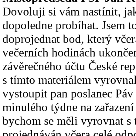
Dovoluji si vám nastínit, 
dopoledne probíhat. Jsem t
doprojednat bod, který vče
večerních hodinách ukončen
závěrečného účtu České rep
s tímto materiálem vyrovnal
vystoupit pan poslanec Páv
minulého týdne na zařazení 
bychom se měli vyrovnat s t
projednáván včera celé odpo