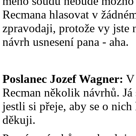
mého soudu nebude možno 
Recmana hlasovat v žádném
zpravodaji, protože vy jste 
návrh usnesení pana - aha.
Poslanec Jozef Wagner:
V 
Recman několik návrhů. Já
jestli si přeje, aby se o ni
děkuji.