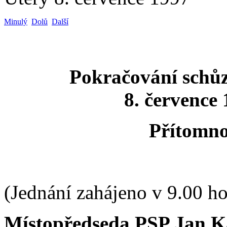
Minulý
Dolů
Další
Pokračování schů
8. července 
Přítomno
(Jednání zahájeno v 9.00 ho
Místopředseda PSP Jan K