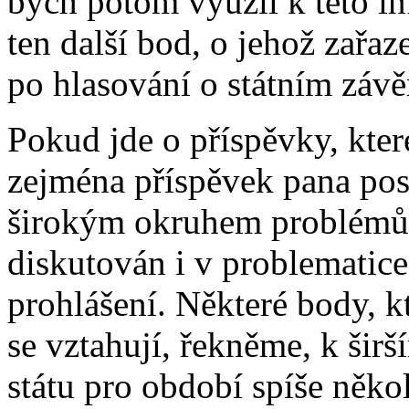
bych potom využil k této i
ten další bod, o jehož zařaz
po hlasování o státním záv
Pokud jde o příspěvky, kter
zejména příspěvek pana po
širokým okruhem problémů a
diskutován i v problematice
prohlášení. Některé body, k
se vztahují, řekněme, k šir
státu pro období spíše někol