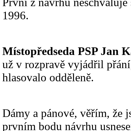
První z návrhů neschvaluje 
1996.
Místopředseda PSP Jan K
už v rozpravě vyjádřil přán
hlasovalo odděleně.
Dámy a pánové, věřím, že js
prvním bodu návrhu usnese