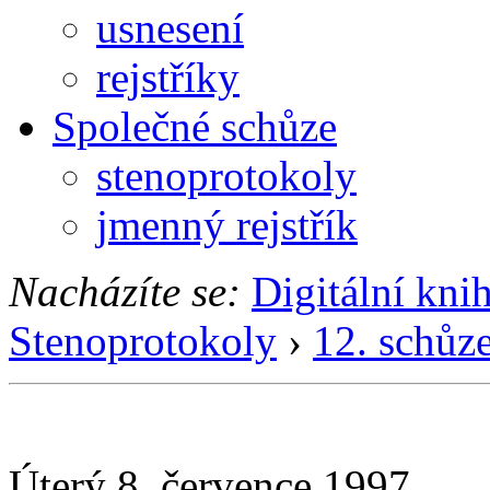
usnesení
rejstříky
Společné schůze
stenoprotokoly
jmenný rejstřík
Nacházíte se:
Digitální kni
Stenoprotokoly
›
12. schůz
Úterý 8. července 1997