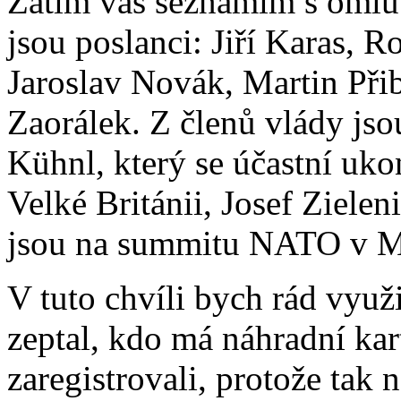
Zatím vás seznámím s omlu
jsou poslanci: Jiří Karas, 
Jaroslav Novák, Martin Při
Zaorálek. Z členů vlády jso
Kühnl, který se účastní uko
Velké Británii, Josef Zielen
jsou na summitu NATO v M
V tuto chvíli bych rád využ
zeptal, kdo má náhradní kar
zaregistrovali, protože tak n