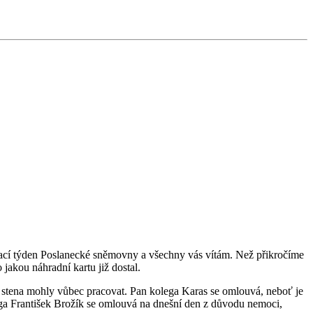
dnací týden Poslanecké sněmovny a všechny vás vítám. Než přikročíme
 jakou náhradní kartu již dostal.
 stena mohly vůbec pracovat. Pan kolega Karas se omlouvá, neboť je
ga František Brožík se omlouvá na dnešní den z důvodu nemoci,