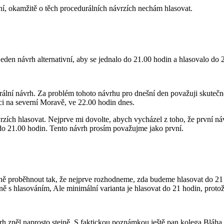
ní, okamžitě o těch procedurálních návrzích nechám hlasovat.
eden návrh alternativní, aby se jednalo do 21.00 hodin a hlasovalo do 2
urální návrh. Za problém tohoto návrhu pro dnešní den považuji skutečn
ci na severní Moravě, ve 22.00 hodin dnes.
vrzích hlasovat. Nejprve mi dovolte, abych vycházel z toho, že první 
 do 21.00 hodin. Tento návrh prosím považujme jako první.
ě proběhnout tak, že nejprve rozhodneme, zda budeme hlasovat do 21 h
ně s hlasováním, Ale minimální varianta je hlasovat do 21 hodin, protož
h zněl naprosto stejně. S faktickou poznámkou ještě pan kolega Bláha.