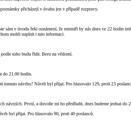
ké poznámky přicházejí v úvahu jen v případě rozpravy.
ste sám v úvodu řekl oznámení, že ministři by nás dnes ve 22 hodin info
chom mohli naplnit i tuto informaci.
 podle toho budu řídit. Beru na vědomí.
t do 21.00 hodin.
i tomuto návrhu? Návrh byl přijat. Pro hlasovalo 129, proti 23 poslanc
h návrzích. První, a dovolte mi ho předřadit, dnes budeme jednat do 
rh byl přijat. Pro hlasovalo 90, proti 40 poslanců.