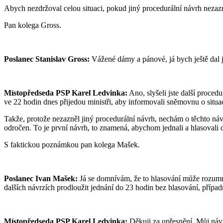
Abych nezdržoval celou situaci, pokud jiný procedurální návrh nezaz
Pan kolega Gross.
Poslanec Stanislav Gross:
Vážené dámy a pánové, já bych ještě dal j
Místopředseda PSP Karel Ledvinka:
Ano, slyšeli jste další proced
ve 22 hodin dnes přijedou ministři, aby informovali sněmovnu o situa
Takže, protože nezazněl jiný procedurální návrh, nechám o těchto ná
odročen. To je první návrh, to znamená, abychom jednali a hlasovali
S faktickou poznámkou pan kolega Mašek.
Poslanec Ivan Mašek:
Já se domnívám, že to hlasování může rozumn
dalších návrzích prodloužit jednání do 23 hodin bez hlasování, případ
Místopředseda PSP Karel Ledvinka:
Děkuji za upřesnění. Můj návr