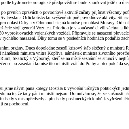
 a podle hydrometeorologické předpovědi se bude zhoršovat ještě do úter
ni po prvních zprávách o povodňové aktivitě začaly přijímat všechny po
Svitavsku a Orlickoústecku zvýšené stupně povodňové aktivity. Situac
ro oblast Odry a v Olomouci stejná komise pro oblast Moravy. Od sobo
hož čele stojí generál Voznica. Prioritou je v současné chvíli záchrana l
 a 60 vyprošťovacích vojenských vozidel. Připravuje se nasazení plova
y rychlého nasazení. Díky tomu se v posledních hodinách podařilo zac
resními orgány. Dnes dopoledne zasedl krizový štáb složený z ministrů
 náměstek ministra vnitra Kopřiva, náměstek ministra životního prostře
ři Ruml, Skalický a Výborný, kteří se na místě seznámí se situací v ne
čer se po zasedání komise tito ministři vrátí do Prahy a předpokládá 
li jsme návrh pana kolegy Dostála k vyvolání určitých politických jedn
 na to, že tady páni ministři nejsou. Domnívám se, že ze slušnosti nám
ředsedy s místopředsedy a předsedy poslaneckých klubů k vyřešení této
uji za pochopení.