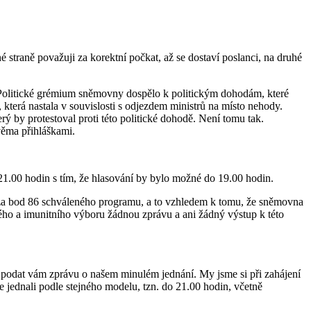
 straně považuji za korektní počkat, až se dostaví poslanci, na druhé
Politické grémium sněmovny dospělo k politickým dohodám, které
terá nastala v souvislosti s odjezdem ministrů na místo nehody.
ý by protestoval proti této politické dohodě. Není tomu tak.
věma přihláškami.
.00 hodin s tím, že hlasování by bylo možné do 19.00 hodin.
a bod 86 schváleného programu, a to vzhledem k tomu, že sněmovna
ho a imunitního výboru žádnou zprávu a ani žádný výstup k této
e podat vám zprávu o našem minulém jednání. My jsme si při zahájení
e jednali podle stejného modelu, tzn. do 21.00 hodin, včetně