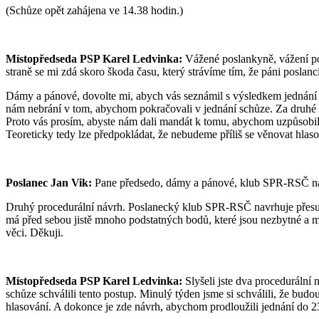
(Schůze opět zahájena ve 14.38 hodin.)
Místopředseda PSP Karel Ledvinka:
Vážené poslankyně, vážení posl
straně se mi zdá skoro škoda času, který strávíme tím, že páni poslanc
Dámy a pánové, dovolte mi, abych vás seznámil s výsledkem jednání
nám nebrání v tom, abychom pokračovali v jednání schůze. Za druhé d
Proto vás prosím, abyste nám dali mandát k tomu, abychom uzpůsobili j
Teoreticky tedy lze předpokládat, že nebudeme příliš se věnovat hlas
Poslanec Jan Vik:
Pane předsedo, dámy a pánové, klub SPR-RSČ navr
Druhý procedurální návrh. Poslanecký klub SPR-RSČ navrhuje přesu
má před sebou jistě mnoho podstatných bodů, které jsou nezbytné a
věci. Děkuji.
Místopředseda PSP Karel Ledvinka:
Slyšeli jste dva procedurální
schůze schválili tento postup. Minulý týden jsme si schválili, že bud
hlasování. A dokonce je zde návrh, abychom prodloužili jednání do 2