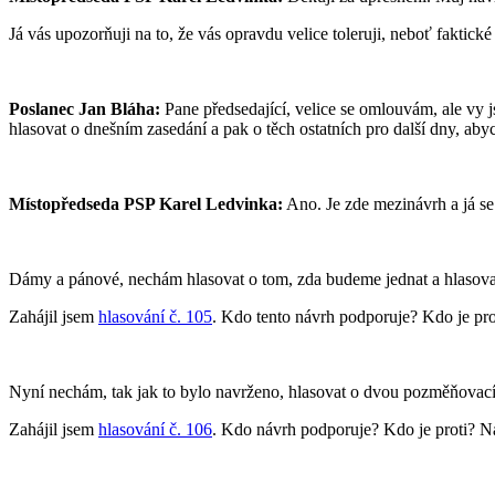
Já vás upozorňuji na to, že vás opravdu velice toleruji, neboť faktic
Poslanec Jan Bláha:
Pane předsedající, velice se omlouvám, ale vy j
hlasovat o dnešním zasedání a pak o těch ostatních pro další dny, aby
Místopředseda PSP Karel Ledvinka:
Ano. Je zde mezinávrh a já se
Dámy a pánové, nechám hlasovat o tom, zda budeme jednat a hlasova
Zahájil jsem
hlasování č. 105
. Kdo tento návrh podporuje? Kdo je prot
Nyní nechám, tak jak to bylo navrženo, hlasovat o dvou pozměňovacíc
Zahájil jsem
hlasování č. 106
. Kdo návrh podporuje? Kdo je proti? Náv