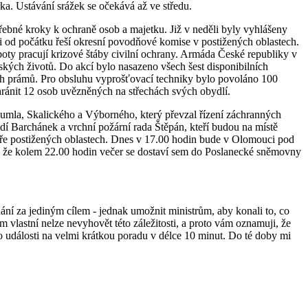
ka. Ustávání srážek se očekává až ve středu.
třebné kroky k ochraně osob a majetku. Již v neděli byly vyhlášeny
i od počátku řeší okresní povodňové komise v postižených oblastech.
ty pracují krizové štáby civilní ochrany. Armáda České republiky v
idských životů. Do akcí bylo nasazeno všech šest disponibilních
cích prámů. Pro obsluhu vyprošťovací techniky bylo povoláno 100
hránit 12 osob uvězněných na střechách svých obydlí.
 Rumla, Skalického a Výborného, který převzal řízení záchranných
dí Barchánek a vrchní požární rada Štěpán, kteří budou na místě
jhůře postižených oblastech. Dnes v 17.00 hodin bude v Olomouci pod
se, že kolem 22.00 hodin večer se dostaví sem do Poslanecké sněmovny
ání za jediným cílem - jednak umožnit ministrům, aby konali to, co
 vlastní nelze nevyhovět této záležitosti, a proto vám oznamuji, že
 události na velmi krátkou poradu v délce 10 minut. Do té doby mi