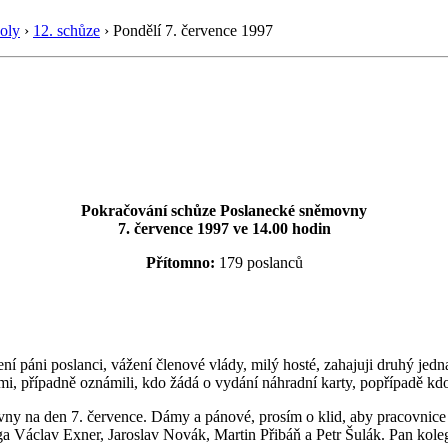
oly
›
12. schůze
›
Pondělí 7. července 1997
Pokračování schůze Poslanecké sněmovny
7. července 1997 ve 14.00 hodin
Přítomno:
179 poslanců
í páni poslanci, vážení členové vlády, milý hosté, zahajuji druhý je
ami, případně oznámili, kdo žádá o vydání náhradní karty, popřípadě kdo
ny na den 7. července. Dámy a pánové, prosím o klid, aby pracovnice
a Václav Exner, Jaroslav Novák, Martin Přibáň a Petr Šulák. Pan kole