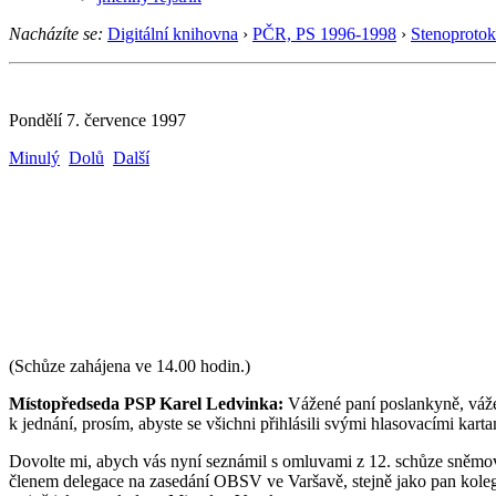
Nacházíte se:
Digitální knihovna
›
PČR, PS 1996-1998
›
Stenoprotok
Pondělí 7. července 1997
Minulý
Dolů
Další
(Schůze zahájena ve 14.00 hodin.)
Místopředseda PSP Karel Ledvinka:
Vážené paní poslankyně, vážen
k jednání, prosím, abyste se všichni přihlásili svými hlasovacími kart
Dovolte mi, abych vás nyní seznámil s omluvami z 12. schůze sněmov
členem delegace na zasedání OBSV ve Varšavě, stejně jako pan koleg