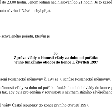
é do 23.00 hodin. Jenom jednali nad hlasování do 21 hodin. Je to každ
uto návrhu ? Návrh nebyl přijat.
6 schváleného pořadu, kterým je
36.
Zpráva vlády o činnosti vlády za dobu od počátku
jejího funkčního období do konce 1. čtvrtletí 1997
nesení Poslanecké sněmovny č. 194 ze 7. schůze Poslanecké sněmovny.
innosti vlády za dobu od počátku funkčního období vlády do konce prvn
tak, aby byla projednána v souvislosti s návrhem státního závěrečné
ů vlády České republiky do konce prvního čtvrtletí 1997.