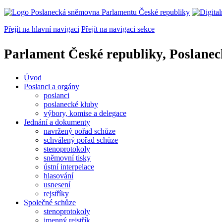
Přejít na hlavní navigaci
Přejít na navigaci sekce
Parlament České republiky, Poslane
Úvod
Poslanci a orgány
poslanci
poslanecké kluby
výbory, komise a delegace
Jednání a dokumenty
navržený pořad schůze
schválený pořad schůze
stenoprotokoly
sněmovní tisky
ústní interpelace
hlasování
usnesení
rejstříky
Společné schůze
stenoprotokoly
jmenný rejstřík