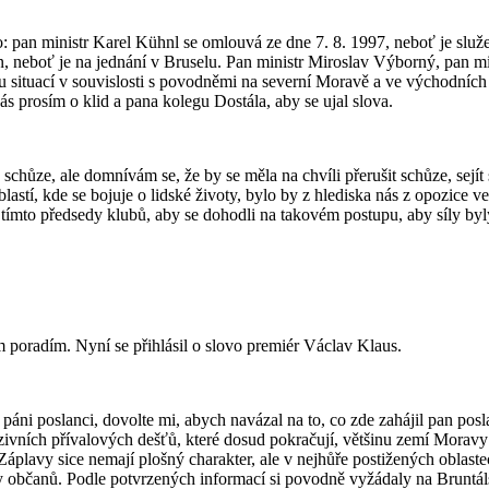
o: pan ministr Karel Kühnl se omlouvá ze dne 7. 8. 1997, neboť je služ
n, neboť je na jednání v Bruselu. Pan ministr Miroslav Výborný, pan mi
izovou situací v souvislosti s povodněmi na severní Moravě a ve výcho
ás prosím o klid a pana kolegu Dostála, aby se ujal slova.
chůze, ale domnívám se, že by se měla na chvíli přerušit schůze, sejít 
blastí, kde se bojuje o lidské životy, bylo by z hlediska nás z opozice 
 tímto předsedy klubů, aby se dohodli na takovém postupu, aby síly by
m poradím. Nyní se přihlásil o slovo premiér Václav Klaus.
áni poslanci, dovolte mi, abych navázal na to, co zde zahájil pan posl
zivních přívalových dešťů, které dosud pokračují, většinu zemí Moravy 
 Záplavy sice nemají plošný charakter, ale v nejhůře postižených oblast
oty občanů. Podle potvrzených informací si povodně vyžádaly na Bruntá