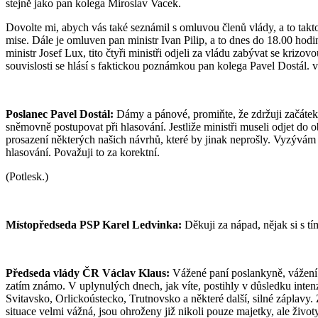
stejně jako pan kolega Miroslav Vacek.
Dovolte mi, abych vás také seznámil s omluvou členů vlády, a to takt
mise. Dále je omluven pan ministr Ivan Pilip, a to dnes do 18.00 hodi
ministr Josef Lux, tito čtyři ministři odjeli za vládu zabývat se kr
souvislosti se hlásí s faktickou poznámkou pan kolega Pavel Dostál. v
Poslanec Pavel Dostál:
Dámy a pánové, promiňte, že zdržuji začátek s
sněmovně postupovat při hlasování. Jestliže ministři museli odjet do o
prosazení některých našich návrhů, které by jinak neprošly. Vyzývám
hlasování. Považuji to za korektní.
(Potlesk.)
Místopředseda PSP Karel Ledvinka:
Děkuji za nápad, nějak si s tí
Předseda vlády ČR Václav Klaus:
Vážené paní poslankyně, vážení p
zatím známo. V uplynulých dnech, jak víte, postihly v důsledku inten
Svitavsko, Orlickoústecko, Trutnovsko a některé další, silné záplavy.
situace velmi vážná, jsou ohroženy již nikoli pouze majetky, ale živ