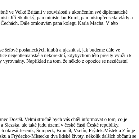
ebně ve Velké Británii v souvislosti s ukončením své diplomatické
nistr Jiří Skalický, pan ministr Jan Ruml, pan místopředseda vlády a
dních Čechách. Dále omlouvám pana kolegu Karla Macha. V této
se šéfové poslaneckých klubů a ujasnit si, jak budeme dále ve
velice negentlemanské a nekorektní, kdybychom této přesily využili k
ly vyrovnány. Například na tom, že někdo z opozice se nezúčastní
anec Dostál. Velmi stručně bych vás chtěl informovat o tom, co je
a Slezska, ale také řadu území v české části České republiky,
ech okresů Jeseník, Šumperk, Bruntál, Vsetín, Frýdek-Místek a Zlín je
lsku a Frýdecko-Místecku dva lidské životy, několik dalších občanů se