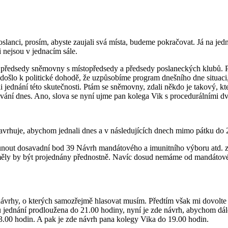
anci, prosím, abyste zaujali svá místa, budeme pokračovat. Já na jedné
i nejsou v jednacím sále.
 předsedy sněmovny s místopředsedy a předsedy poslaneckých klubů. 
ošlo k politické dohodě, že uzpůsobíme program dnešního dne situaci, k
ednání této skutečnosti. Ptám se sněmovny, zdali někdo je takový, kter
ování dnes. Ano, slova se nyní ujme pan kolega Vik s procedurálními d
huje, abychom jednali dnes a v následujících dnech mimo pátku do 21
nout dosavadní bod 39 Návrh mandátového a imunitního výboru atd. z
 měly by být projednány přednostně. Navíc dosud nemáme od mandátové
 návrhy, o kterých samozřejmě hlasovat musím. Předtím však mi dovolt
ou jednání prodloužena do 21.00 hodiny, nyní je zde návrh, abychom dál
3.00 hodin. A pak je zde návrh pana kolegy Vika do 19.00 hodin.