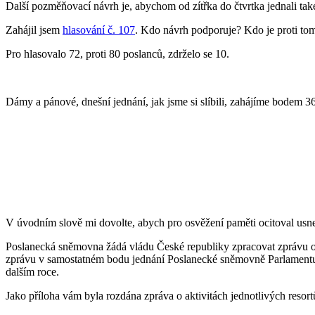
Další pozměňovací návrh je, abychom od zítřka do čtvrtka jednali tak
Zahájil jsem
hlasování č. 107
. Kdo návrh podporuje? Kdo je proti tom
Pro hlasovalo 72, proti 80 poslanců, zdrželo se 10.
Dámy a pánové, dnešní jednání, jak jsme si slíbili, zahájíme bodem 3
V úvodním slově mi dovolte, abych pro osvěžení paměti ocitoval us
Poslanecká sněmovna žádá vládu České republiky zpracovat zprávu o č
zprávu v samostatném bodu jednání Poslanecké sněmovně Parlamentu 
dalším roce.
Jako příloha vám byla rozdána zpráva o aktivitách jednotlivých resort