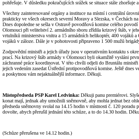
pohřešuje. V důsledku pokračujících srážek se situace stále zhoršuje
Všechny zainteresované orgány a instituce na místní i centrální úrov
prakticky ve všech okresech severní Moravy a Slezska, v Čechách na 
Dnes dopoledne se sešla v Ostravě povodňová komise celého povodí p
Olomouci při velitelství 2. armádního sboru zřídila krizový štáb, v je
vrtulníků ministerstva vnitra a 15 armádních helikoptér, 400 vojáků
vojáků v záloze. Dále je v pohotovosti připraveno 1 500 mužů brigád
Zodpovědní ministři a jejich úřady jsou v operativním kontaktu s ok
prací. Na krizový štáb armády v Olomouci byli okamžitě vysláni první
záchranné práce koordinovat. V této chvíli odjeli do Bruntálu minist
jejich vedením zasedat Ústřední protipovodňová komise. Ještě dnes ve
a poskytnou vám nejaktuálnější informace. Děkuji.
Místopředseda PSP Karel Ledvinka:
Děkuji panu premiérovi. Slyše
konat mají, jednak aby umožnili sněmovně, aby mohla jednat bez ohledu
předseda sněmovny svolal na 14.15 hodin v místnosti č. 120 poradu p
dovolte, abych přerušil jednání této schůze, a to do 14.30 hodin. Děk
(Schůze přerušena ve 14.12 hodin.)