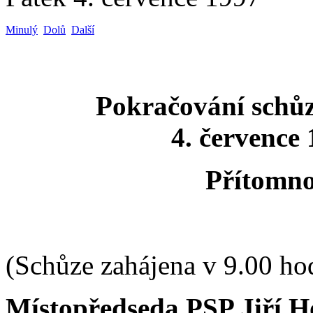
Minulý
Dolů
Další
Pokračování schů
4. července 
Přítomno
(Schůze zahájena v 9.00 ho
Místopředseda PSP Jiří H