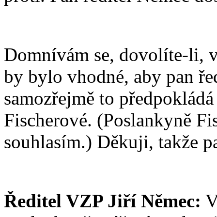
Domnívám se, dovolíte-li, 
by bylo vhodné, aby pan řed
samozřejmě to předpokládá 
Fischerové. (Poslankyně F
souhlasím.) Děkuji, takže pa
Ředitel VZP Jiří Němec:
V