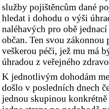
služby pojištěncům dané po
hledat i dohodu o výši úhra
naléhavých pro obě jednací
občan. Ten svou zákonnou p
veškerou péči, jež mu má b
úhradou z veřejného zdravot
K jednotlivým dohodám mez
došlo v posledních dnech č
jednou skupinou konkrétně v