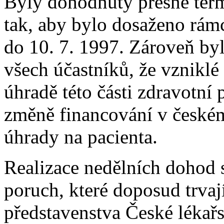
Byly dohodnuty přesné termí
tak, aby bylo dosaženo rá
do 10. 7. 1997. Zároveň by
všech účastníků, že vzniklé
úhradě této části zdravotní
změně financování v českém
úhrady na pacienta.
Realizace nedělních dohod 
poruch, které doposud trvaj
představenstva České lékař