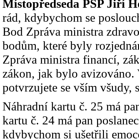
Místopředseda PSP Jiří H
rád, kdybychom se posloucha
Bod Zpráva ministra zdravot
bodům, které byly rozjednán
Zpráva ministra financí, zá
zákon, jak bylo avizováno.
potvrzujete se vším všudy,
Náhradní kartu č. 25 má pa
kartu č. 24 má pan poslanec
kdybychom si ušetřili emoc