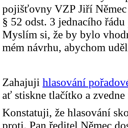
pojišťovny VZP Jiří Němec 
§ 52 odst. 3 jednacího řád
Myslím si, že by bylo vhod
mém návrhu, abychom udělil
Zahajuji
hlasování pořadové
ať stiskne tlačítko a zvedne
Konstatuji, že hlasování sk
proti. Pan ředitel Němec do