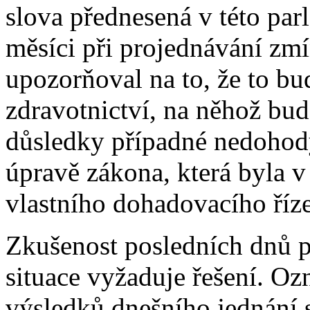
slova přednesená v této par
měsíci při projednávání zm
upozorňoval na to, že to bu
zdravotnictví, na něhož bu
důsledky případné nedohod
úpravě zákona, která byla 
vlastního dohadovacího říz
Zkušenost posledních dnů pot
situace vyžaduje řešení. O
výsledků dnešního jednání 