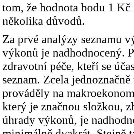
tom, že hodnota bodu 1 Kč n
několika důvodů.
Za prvé analýzy seznamu v
výkonů je nadhodnocený. Př
zdravotní péče, kteří se úča
seznam. Zcela jednoznačně t
prováděly na makroekonomi
který je značnou složkou, 
úhrady výkonů, je nadhodno
minimálně dvakrát. Stejně 