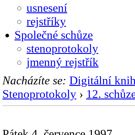
usnesení
rejstříky
Společné schůze
stenoprotokoly
jmenný rejstřík
Nacházíte se:
Digitální kni
Stenoprotokoly
›
12. schůz
Pátek 4. července 1997