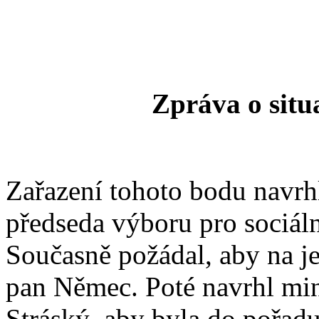
Zpráva o situ
Zařazení tohoto bodu navrh
předseda výboru pro sociální
Současně požádal, aby na je
pan Němec. Poté navrhl mini
Stráský, aby byla do pořadu