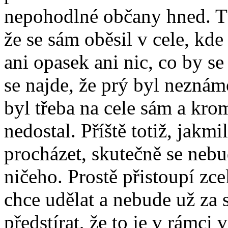
nepohodlné občany hned. Tu
že se sám oběsil v cele, kd
ani opasek ani nic, co by se
se najde, že prý byl neznám
byl třeba na cele sám a kr
nedostal. Příště totiž, jakm
procházet, skutečně se neb
ničeho. Prostě přistoupí zce
chce udělat a nebude už za
předstírat, že to je v rámc