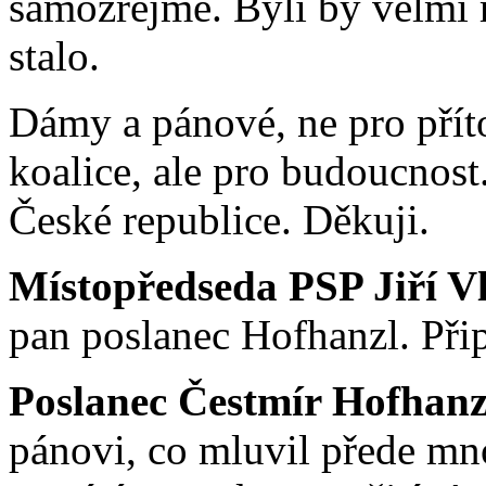
samozřejmě. Byli by velmi 
stalo.
Dámy a pánové, ne pro přít
koalice, ale pro budoucnos
České republice. Děkuji.
Místopředseda PSP Jiří V
pan poslanec Hofhanzl. Při
Poslanec Čestmír Hofhanz
pánovi, co mluvil přede mno