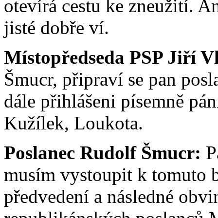
otevírá cestu ke zneužití. A
jisté dobře ví.
Místopředseda PSP Jiří V
Šmucr, připraví se pan pos
dále přihlášeni písemně pán
Kužílek, Loukota.
Poslanec Rudolf Šmucr:
Pa
musím vystoupit k tomuto b
předvedení a následné obv