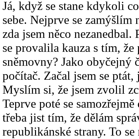
Já, když se stane kdykoli c
sebe. Nejprve se zamýšlím n
zda jsem něco nezanedbal. P
se provalila kauza s tím, že
sněmovny? Jako obyčejný čl
počítač. Začal jsem se ptát,
Myslím si, že jsem zvolil z
Teprve poté se samozřejmě 
třeba jist tím, že dělám spr
republikánské strany. To s