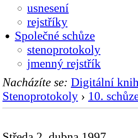
usnesení
rejstříky
Společné schůze
stenoprotokoly
jmenný rejstřík
Nacházíte se:
Digitální kni
Stenoprotokoly
›
10. schůz
Středa 2. dubna 1997