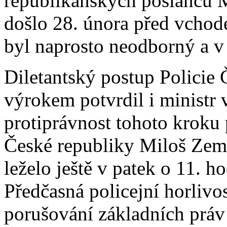
republikánských poslanců M
došlo 28. února před vcho
byl naprosto neodborný a v 
Diletantský postup Policie 
výrokem potvrdil i ministr 
protiprávnost tohoto kroku 
České republiky Miloš Zem
leželo ještě v patek o 11. h
Předčasná policejní horliv
porušování základních práv