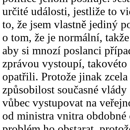
určité události, jestliže to 
to, že jsem vlastně jediný p
o tom, že je normální, takž
aby si mnozí poslanci přípa
zprávou vystoupí, takovéto 
opatřili. Protože jinak zce
způsobilost současné vlády 
vůbec vystupovat na veřejno
od ministra vnitra obdobné
problém ho obstarat, protož