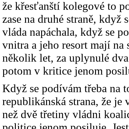
že křesťanští kolegové to po
zase na druhé straně, když 
vláda napáchala, když se po
vnitra a jeho resort mají n
několik let, za uplynulé dv
potom v kritice jenom posil
Když se podívám třeba na t
republikánská strana, že je 
než dvě třetiny vládni koal
politice jenom posiluje. Jes