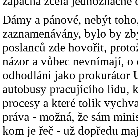
zapáchá zcela jednoznačně 
Dámy a pánové, nebýt toho,
zaznamenávány, bylo by zb
poslanců zde hovořit, prot
názor a vůbec nevnímají, o 
odhodláni jako prokurátor 
autobusy pracujícího lidu, k
procesy a které tolik vychv
práva - možná, že sám minis
kom je řeč - už dopředu ma