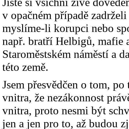
Jistě si všichni živě doved
v opačném případě zadrželi 
myslíme-li korupci nebo spo
např. bratří Helbigů, mafie
Staroměstském náměstí a da
této země.
Jsem přesvědčen o tom, po 
vnitra, že nezákonnost práv
vnitra, proto nesmi být sch
jen a jen pro to, až budou zj