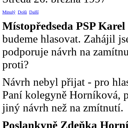
Minulý
Dolů
Další
Místopředseda PSP Karel
budeme hlasovat. Zahájil j
podporuje návrh na zamítnu
proti?
Návrh nebyl přijat - pro hla
Paní kolegyně Horníková, pt
jiný návrh než na zmítnutí.
Poslankyně Zdeňka Horn