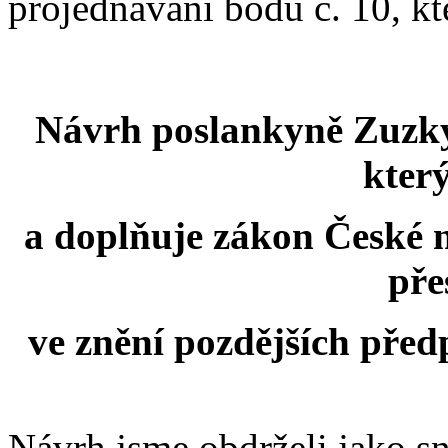
projednávání bodu č. 10, kt
Návrh poslankyně Zuzky
kter
a doplňuje zákon České n
pře
ve znění pozdějších před
Návrh jsme obdrželi jako s