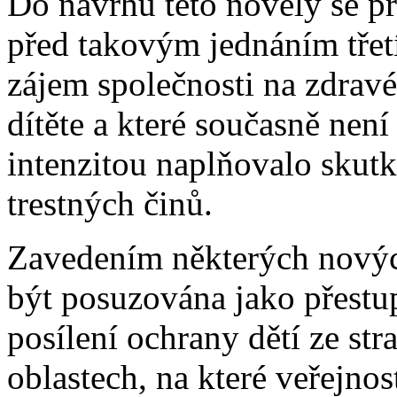
Do návrhu této novely se pr
před takovým jednáním třetí
zájem společnosti na zdrav
dítěte a které současně není
intenzitou naplňovalo skut
trestných činů.
Zavedením některých novýc
být posuzována jako přestup
posílení ochrany dětí ze str
oblastech, na které veřejnos