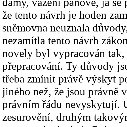
dámy, vážení pánové, já se 
že tento návrh je hoden zam
sněmovna neuznala důvody, 
nezamítla tento návrh záko
novely byl vypracován tak, 
přepracování. Ty důvody js
třeba zmínit právě výskyt po
jiného než, že jsou právně 
právním řádu nevyskytují. 
zesurovění, druhým takovým