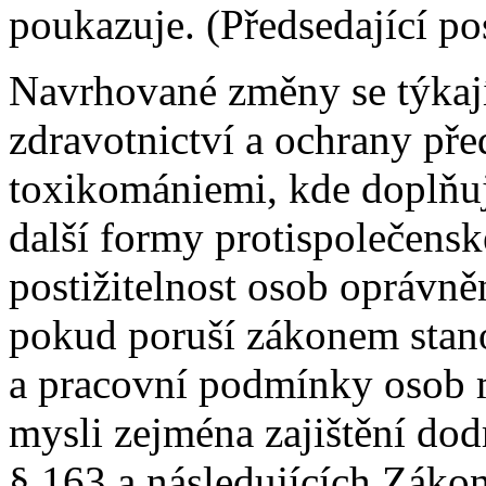
poukazuje. (Předsedající po
Navrhované změny se týkají 
zdravotnictví a ochrany př
toxikomániemi, kde doplňují
další formy protispolečensk
postižitelnost osob oprávně
pokud poruší zákonem stan
a pracovní podmínky osob 
mysli zejména zajištění do
§ 163 a následujících Zákon