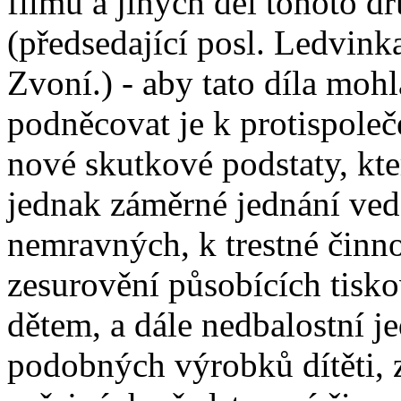
filmů a jiných dél tohoto d
(předsedající posl. Ledvink
Zvoní.) - aby tato díla mohl
podněcovat je k protispoleč
nové skutkové podstaty, kt
jednak záměrné jednání ved
nemravných, k trestné činno
zesurovění působících tisk
dětem, a dále nedbalostní je
podobných výrobků dítěti,