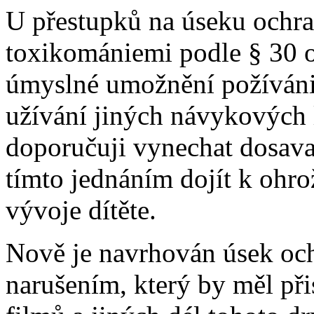
U přestupků na úseku ochr
toxikomániemi podle § 30 od
úmyslné umožnění požíváni
užívání jiných návykových l
doporučuji vynechat dosav
tímto jednáním dojít k ohr
vývoje dítěte.
Nově je navrhován úsek oc
narušením, který by měl při