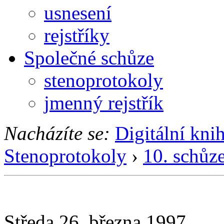
usnesení
rejstříky
Společné schůze
stenoprotokoly
jmenný rejstřík
Nacházíte se:
Digitální kni
Stenoprotokoly
›
10. schůz
Středa 26. března 1997