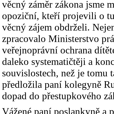
věcný záměr zákona jsme měl
opoziční, kteří projevili o 
věcný zájem obdrželi. Nejen
zpracovalo Ministerstvo prác
veřejnoprávní ochrana dítě
daleko systematičtěji a kon
souvislostech, než je tomu 
předložila paní kolegyně R
dopad do přestupkového zá
Vážené paní poslankyně a po