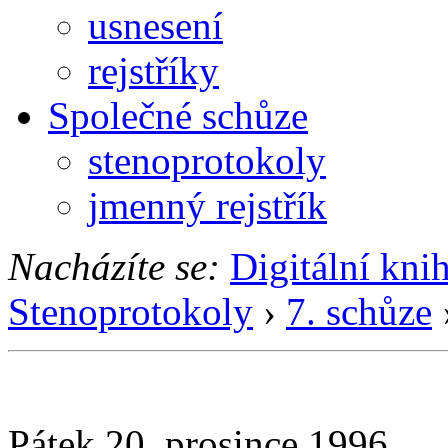
usnesení
rejstříky
Společné schůze
stenoprotokoly
jmenný rejstřík
Nacházíte se:
Digitální kni
Stenoprotokoly
›
7. schůze
Pátek 20. prosince 1996