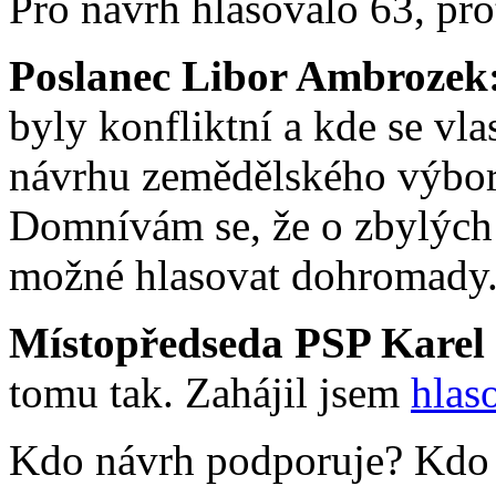
Pro návrh hlasovalo 63, prot
Poslanec Libor Ambrozek
byly konfliktní a kde se vl
návrhu zemědělského výboru
Domnívám se, že o zbylých
možné hlasovat dohromady
Místopředseda PSP Karel
tomu tak. Zahájil jsem
hlas
Kdo návrh podporuje? Kdo j