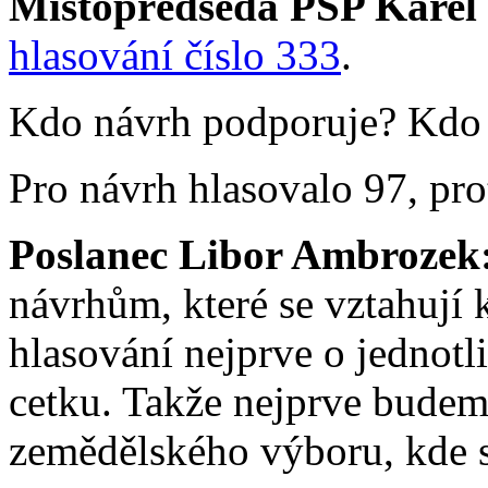
Místopředseda PSP Karel
hlasování číslo 333
.
Kdo návrh podporuje? Kdo j
Pro návrh hlasovalo 97, prot
Poslanec Libor Ambrozek
návrhům, které se vztahují 
hlasování nejprve o jednotl
cetku. Takže nejprve budem
zemědělského výboru, kde s