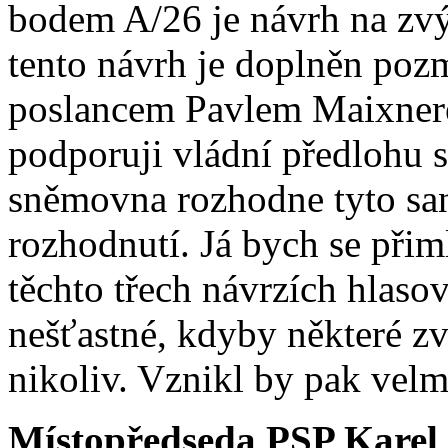
bodem A/26 je návrh na zvý
tento návrh je doplněn po
poslancem Pavlem Maixnere
podporuji vládní předlohu s 
sněmovna rozhodne tyto sank
rozhodnutí. Já bych se přiml
těchto třech návrzích hlaso
nešťastné, kdyby některé zv
nikoliv. Vznikl by pak velm
Místopředseda PSP Karel