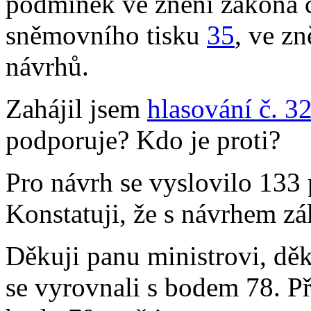
podmínek ve znění zákona č
sněmovního tisku
35
, ve z
návrhů.
Zahájil jsem
hlasování č. 3
podporuje? Kdo je proti?
Pro návrh se vyslovilo 133 
Konstatuji, že s návrhem zá
Děkuji panu ministrovi, dě
se vyrovnali s bodem 78. P