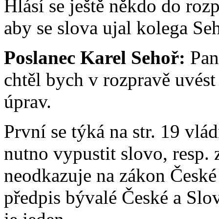
Hlásí se ještě někdo do roz
aby se slova ujal kolega Seh
Poslanec Karel Sehoř:
Pan
chtěl bych v rozpravě uvést
úprav.
První se týká na str. 19 vlá
nutno vypustit slovo, resp. 
neodkazuje na zákon České 
předpis bývalé České a Slo