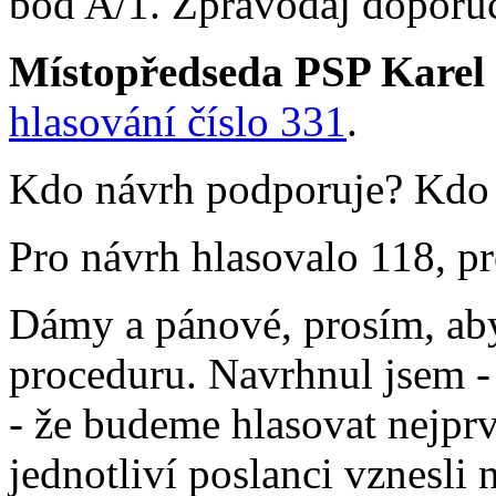
bod A/1. Zpravodaj doporuč
Místopředseda PSP Karel
hlasování číslo 331
.
Kdo návrh podporuje? Kdo j
Pro návrh hlasovalo 118, pro
Dámy a pánové, prosím, aby
proceduru. Navrhnul jsem -
- že budeme hlasovat nejprv
jednotliví poslanci vznesli 